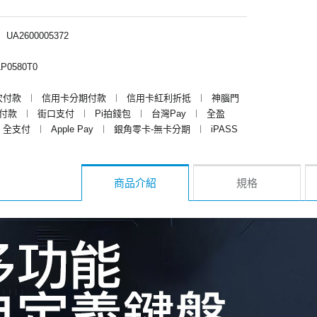
︱
UA2600005372
P0580T0
次付款
︱
信用卡分期付款
︱
信用卡紅利折抵
︱
神腦門
y付款
︱
街口支付
︱
Pi拍錢包
︱
台灣Pay
︱
全盈
全支付
︱
Apple Pay
︱
銀角零卡-無卡分期
︱
iPASS
商品介紹
規格