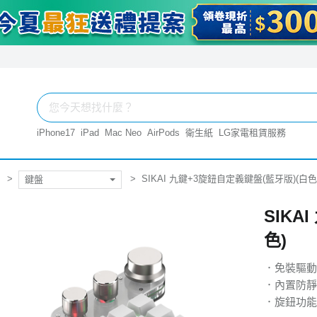
iPhone17
iPad
Mac Neo
AirPods
衛生紙
LG家電租賃服務
SIKAI 九鍵+3旋鈕自定義鍵盤(藍牙版)(白色
鍵盤
SIKA
色)
．免裝驅動
．內置防靜
．旋鈕功能