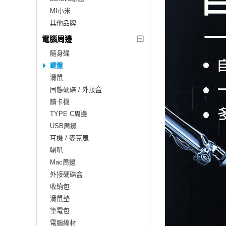
MI小米
其他品牌
電腦周邊
隨身碟
鍵盤
滑鼠
固態硬碟 / 外接盒
讀卡機
TYPE C周邊
USB周邊
耳機 / 麥克風
喇叭
Mac周邊
外接硬碟盒
收納包
滑鼠墊
筆電包
電腦線材