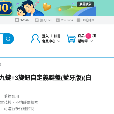
展開廣告
S-CARE
加入LINE
YouTube
FB粉絲團
商品
項
登入
︱
註冊
0
購物車
會員中心
)
I 九鍵+3旋鈕自定義鍵盤(藍牙版)(白
，隨插即用
電芯片，不怕靜電接觸
，可進行多媒體控制