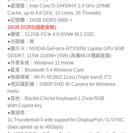
●處理器：Intel Core i5-14450HX 2.4 GHz (20MB
Cache, up to 4.8 GHz, 10 cores, 16 Threads)
●記憶體：16GB DDR5-5600 +
16GB DDR5(協助安裝)
●硬碟：512GB PCIe 4.0 NVMe M.2 SSD
●光碟機：無
●顯示卡：NVIDIA GeForce RTX5050 Laptop GPU 8GB
GDDR7, 115W (100W+15W) (具備MUX獨顯直連)
●作業系統：Windows 11 Home
●藍芽：Bluetooth 5.4 Wireless Card
●無線規格：Wi-Fi 6E(802.11ax) (Triple band) 2*2
●視訊攝影機：1080P FHD IR Camera for Windows
Hello
●其他：Backlit Chiclet Keyboard 1-Zone RGB
With Copilot key
●連接埠：
1x Thunderbolt 4 with support for DisplayPort / G-SYNC
(data speed up to 40Gbps)