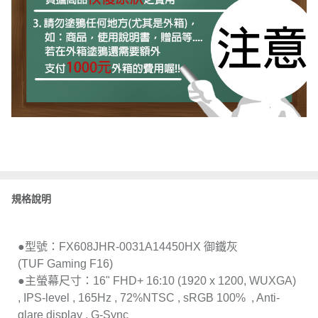
規格說明
●型號：FX608JHR-0031A14450HX 御鐵灰
(TUF Gaming F16)
●主螢幕尺寸：16" FHD+ 16:10 (1920 x 1200, WUXGA)
, IPS-level , 165Hz , 72%NTSC , sRGB 100% , Anti-
glare display , G-Sync