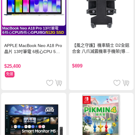
【風之守護】機車騎士 D2全鋁
APPLE MacBook Neo A18 Pro
合金 八爪減震機車手機架(導航
晶片 13吋筆電 6核心CPU 5核
架 手機支架 外送員必備 機車
心GPU 8G 512G SSD
族)
$699
$25,400
免運