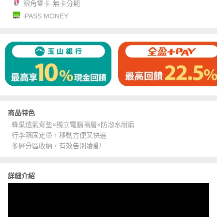
銀角零卡-無卡分期
iPASS MONEY
商品特色
蜂巢透氣背墊×獨立電腦隔層×防潑水耐磨
行李箱固定帶，移動方便又快速
多層分區收納，有效告別凌亂!
詳細介紹