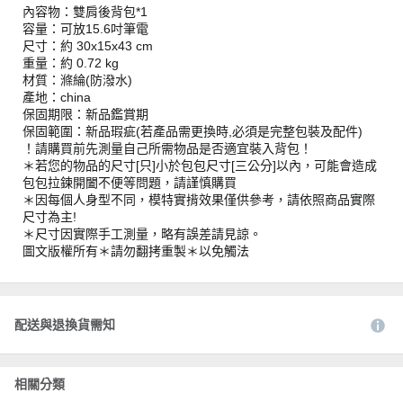
內容物：雙肩後背包*1
容量：可放15.6吋筆電
尺寸：約 30x15x43 cm
重量：約 0.72 kg
材質：滌綸(防潑水)
產地：china
保固期限：新品鑑賞期
保固範圍：新品瑕疵(若產品需更換時,必須是完整包裝及配件)
！請購買前先測量自己所需物品是否適宜裝入背包！
＊若您的物品的尺寸[只]小於包包尺寸[三公分]以內，可能會造成
包包拉鍊開闔不便等問題，請謹慎購買
＊因每個人身型不同，模特實揹效果僅供參考，請依照商品實際
尺寸為主!
＊尺寸因實際手工測量，略有誤差請見諒。
圖文版權所有＊請勿翻拷重製＊以免觸法
配送與退換貨需知
相關分類