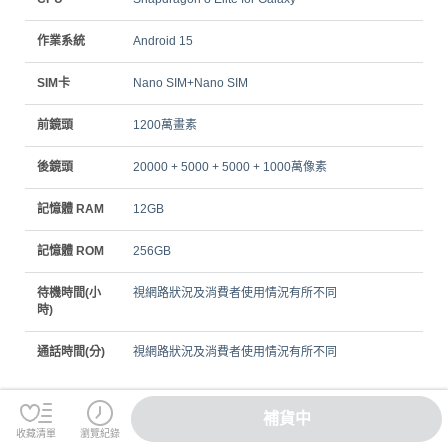
作業系統
Android 15
SIM卡
Nano SIM+Nano SIM
前鏡頭
1200萬畫素
後鏡頭
20000 + 5000 + 5000 + 1000萬像素
記憶體 RAM
12GB
記憶體 ROM
256GB
待機時間(小
視網路狀況及消費者使用情況有所不同
時)
通話時間(分)
視網路狀況及消費者使用情況有所不同
補貨中
收藏清單
瀏覽紀錄
主要附加功能