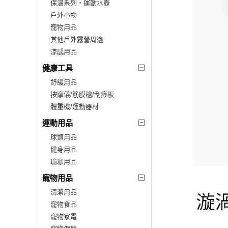
保溫系列‧運動水壺
戶外小物
寵物用品
其他戶外露營周邊
涼感用品
健康工具
舒緩用品
按摩儀/筋膜槍/刮痧板
體重機/運動器材
運動用品
球類用品
健身用品
瑜珈用品
寵物用品
清潔用品
寵物食品
寵物家電