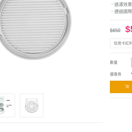
．過濾效果
．通過國際
$
$650
信用卡紅
數量
優惠券