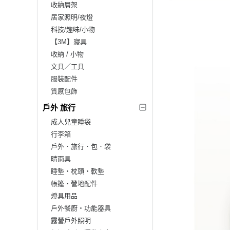
收納層架
居家照明/夜燈
科技/趣味/小物
【3M】寢具
收納 / 小物
文具／工具
服裝配件
質感包飾
戶外 旅行
成人兒童睡袋
行李箱
戶外．旅行．包．袋
晴雨具
睡墊‧枕頭‧軟墊
帳篷‧營地配件
燈具用品
戶外餐廚‧功能器具
露營戶外照明