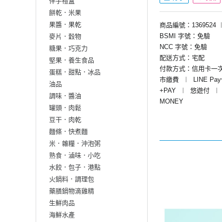
伴手禮盒
餅乾．米果
果醬．果乾
商品編號：1369524
BSMI 字號：免驗
麥片．穀物
NCC 字號：免驗
糖果．巧克力
配送方式：宅配
堅果．養生食品
付款方式：信用卡一
蛋糕．甜點．冰品
市繳費
︱
LINE Pa
油品
+PAY
︱
悠遊付
︱
調味．醬油
MONEY
罐頭．肉鬆
豆干．肉乾
麵條．快煮麵
米．雜糧．沖泡粥
熟食．滷味．小吃
水餃．包子．港點
火鍋料．調理包
藥膳鍋物滴雞精
生鮮肉品
海鮮水產