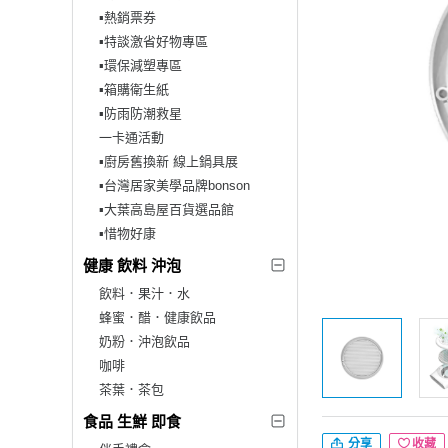
▪︎熱銷票券
▪︎特談激省好物專區
▪︎環保減塑專區
▪︎箱購衛生紙
▪︎防雨防潮救星
一卡通活動
▪︎廚房舊換新 線上鍋具展
▪︎台灣居家美學品牌bonson
▪︎大葉高島屋百貨選品館
▪︎惜物好康
健康 飲料 沖泡
飲料．果汁．水
蜂蜜．醋．健康飲品
奶粉．沖泡飲品
咖啡
茶葉．茶包
食品 生鮮 即食
分享
收藏