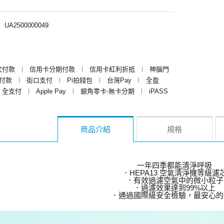
︱
UA2500000049
次付款
︱
信用卡分期付款
︱
信用卡紅利折抵
︱
神腦門
y付款
︱
街口支付
︱
Pi拍錢包
︱
台灣Pay
︱
全盈
全支付
︱
Apple Pay
︱
銀角零卡-無卡分期
︱
iPASS
商品介紹
規格
一年四季都能清淨呼吸
．HEPA13 空氣清淨機等級濾
．有效過濾空氣中的微小粒子
．過濾效果達到99%以上
．通過國際級安全檢驗，最安心的