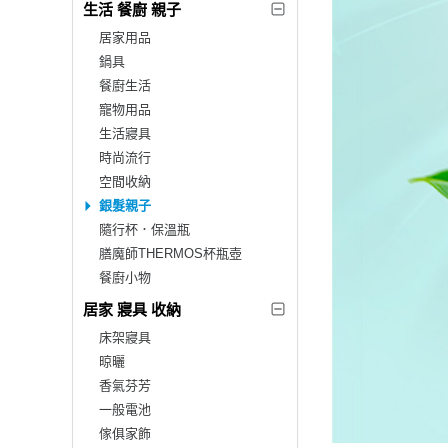
生活 餐廚 親子
居家用品
鍋具
餐廚生活
寵物用品
生活寢具
時尚流行
空間收納
銀髮親子
隨行杯．保溫瓶
膳魔師THERMOS杯瓶壺
餐廚小物
居家 寢具 收納
床架寢具
晾曬
香氣芬芳
一般電池
傢俱家飾