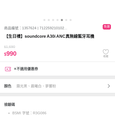
免運
商品編號：1357624 | 712259210102...
【生日禮】soundcore A30i ANC真無線藍牙耳機
1,690
$
990
$
收藏
※不適用優惠券
顏色
霧光黑、晨曦白、夢響粉
檢驗碼
BSMI 字號：
R3G086