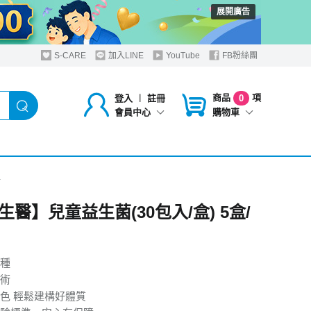
展開廣告
S-CARE
加入LINE
YouTube
FB粉絲團
商品
項
登入
︱
註冊
0
購物車
會員中心
組
生醫】兒童益生菌(30包入/盒) 5盒/
種
術
色 輕鬆建構好體質