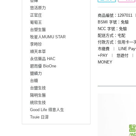
杏輝
悠活原力
正官庄
商品編號：1297011
BSMI 字號：免驗
葡萄王
NCC 字號：免驗
台塑生醫
配送方式：宅配
牧星人MUMU STAR
付款方式：信用卡一
李時珍
市繳費
︱
LINE Pa
順天本草
+PAY
︱
悠遊付
︱
永信藥品 HAC
MONEY
碧而優 BioOne
鹽續力
台糖
台鹽生技
陽明生醫
統欣生技
Good Life 得意人生
Tsuie 日濢