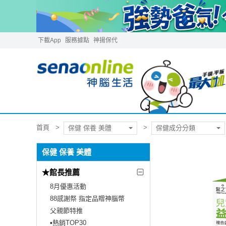
下載App
服務據點
神揚保代
首頁
保健 保養 美體
保健成分分類
保健 保養 美體
★館長推薦
8月優惠活動
88感謝祭 指定品贈神腦幣
父親節特推
▪︎熱銷TOP30