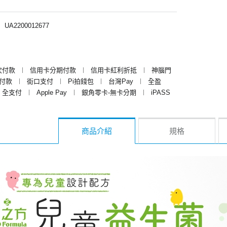
︱
UA2200012677
次付款
︱
信用卡分期付款
︱
信用卡紅利折抵
︱
神腦門
y付款
︱
街口支付
︱
Pi拍錢包
︱
台灣Pay
︱
全盈
全支付
︱
Apple Pay
︱
銀角零卡-無卡分期
︱
iPASS
商品介紹
規格