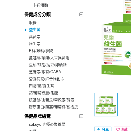
一卡通活動
保健成分分類
喉糖
益生菌
葉黃素
維生素
B群/雞精/蔘飲
蔓越苺/葉酸/大豆異黃酮
魚油/紅麴/納豆/卵磷脂
芝麻素/銀杏/GABA
營養補充/綜合維他命
四物/鐵/養生茶
鈣/葡萄糖胺/龜鹿
胺基酸/山苦瓜/甲殼素/酵素
膠原蛋白/燕窩/葡萄籽/松樹皮
保健品牌總覽
sakuyo 究極の栄養學
分享
收藏