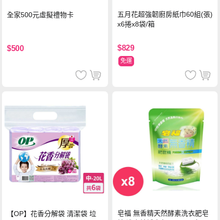
五月花超強韌廚房紙巾60組(張)
全家500元虛擬禮物卡
x6捲x8袋/箱
$829
$500
免運
皂福 無香精天然酵素洗衣肥皂
【OP】花香分解袋 清潔袋 垃