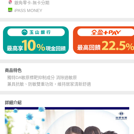
銀角零卡-無卡分期
iPASS MONEY
商品特色
獨特DA敏原標靶抑制成分 消除過敏原
兼具抗敏、防敏雙重功效，維持居家清新舒適
詳細介紹