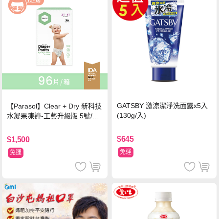
GATSBY 激涼潔淨洗面露x5入
【Parasol】Clear + Dry 新科技
(130g/入)
水凝果凍褲-工藝升級版 5號/XL
超值禮盒組 (96片)
$645
$1,500
免運
免運