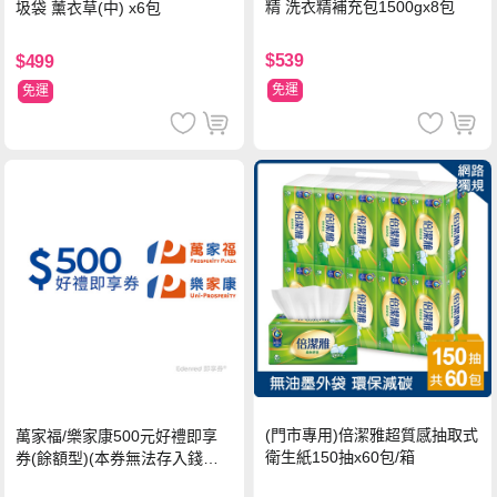
精 洗衣精補充包1500gx8包
圾袋 薰衣草(中) x6包
$539
$499
免運
免運
(門市專用)倍潔雅超質感抽取式
萬家福/樂家康500元好禮即享
衛生紙150抽x60包/箱
券(餘額型)(本券無法存入錢包
中使用)