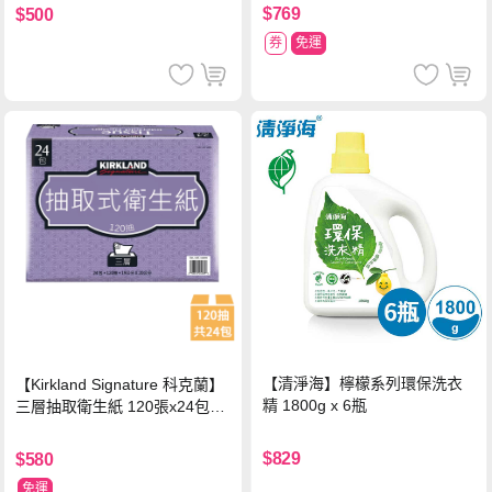
$769
$500
券
免運
【清淨海】檸檬系列環保洗衣
【Kirkland Signature 科克蘭】
精 1800g x 6瓶
三層抽取衛生紙 120張x24包x1
串
$829
$580
免運