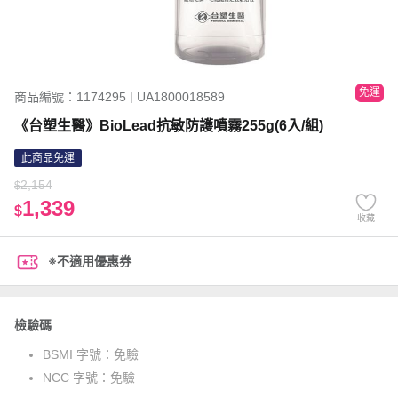
免運
商品編號：1174295 | UA1800018589
《台塑生醫》BioLead抗敏防護噴霧255g(6入/組)
此商品免運
2,154
$
1,339
$
收藏
※不適用優惠券
檢驗碼
BSMI 字號：
免驗
NCC 字號：
免驗