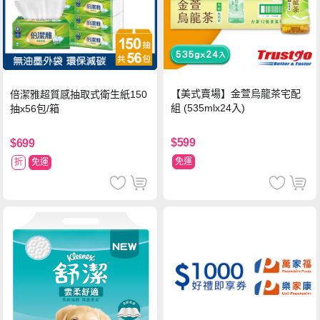
【美式賣場】金萱烏龍茶宅配
倍潔雅超質感抽取式衛生紙150
組 (535mlx24入)
抽x56包/箱
$599
$699
免運
折
免運