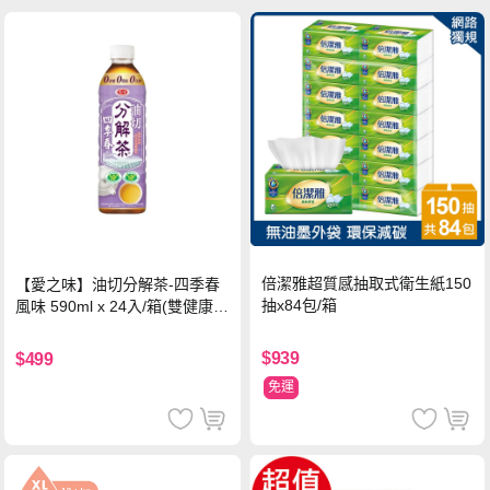
倍潔雅超質感抽取式衛生紙150
【愛之味】油切分解茶-四季春
抽x84包/箱
風味 590ml x 24入/箱(雙健康認
證四季春茶)
$939
$499
免運