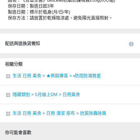
品名：《台塑生醫》BioLead抗敏防護噴霧255g(6入/組)
保存日期：製造日起3年
製造日期：標示於瓶身(月/日/年)
保存方法：請放置於乾燥陰涼處，避免陽光直接照射。
配送與退換貨需知
相關分類
生活 日用 美食
>
★熱銷專區
>
▪︎防雨防潮救星
隱藏類別
>
5月線上DM
>
日用美食
生活 日用 美食
>
日用 清潔 尿布
>
抗菌除蟲除臭
你可能會喜歡