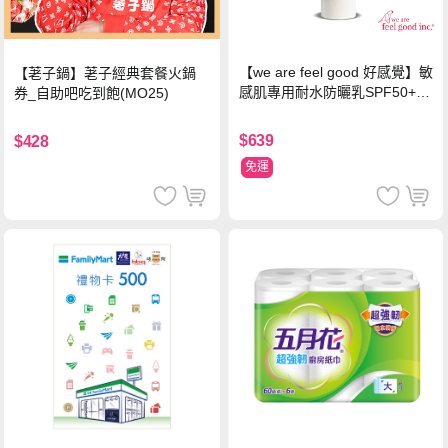
【we are feel good 好感覺】敏
【荖子鍋】荖子經典套餐火鍋
感肌專用耐水防曬乳SPF50+ 7
券_自助吧吃到飽(MO25)
5ml/瓶 X1瓶
$639
$428
免運