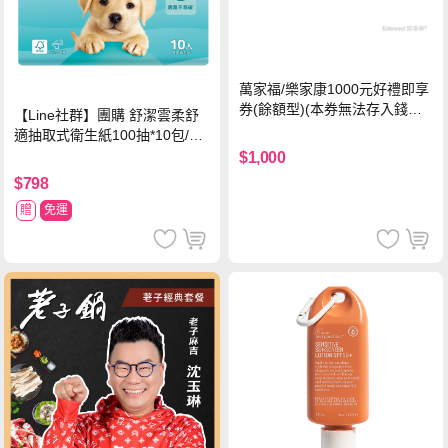
萬家福/樂家康1000元好禮即享
券(餘額型)(本券無法存入錢包
【Line社群】團購 舒潔雲柔舒
中使用)
適抽取式衛生紙100抽*10包/6
串*箱
$1,000
$798
贈
免運