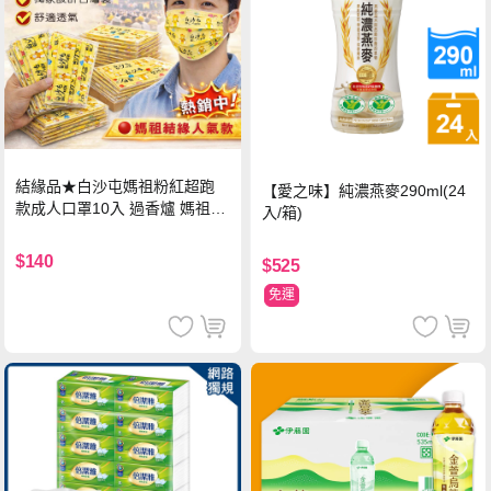
結緣品★白沙屯媽祖粉紅超跑
【愛之味】純濃燕麥290ml(24
款成人口罩10入 過香爐 媽祖加
入/箱)
持
$140
$525
免運