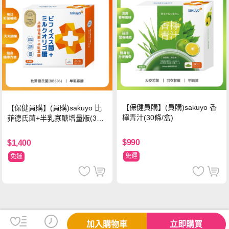
【保健員購】(員購)sakuyo 香
【保健員購】(員購)sakuyo 比
檸青汁(30條/盒)
菲德氏菌+半乳寡醣增量版(30
條_盒)
$990
$1,400
免運
免運
加入購物車
立即購買