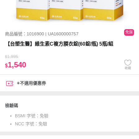
免運
商品編號：1016900 | UA1600000757
【台塑生醫】維生素C複方膜衣錠(60錠/瓶) 5瓶/組
1,995
$
1,540
$
收藏
※不適用優惠券
檢驗碼
BSMI 字號：
免驗
NCC 字號：
免驗