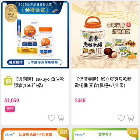
【保健員購】喉立爽爽喉軟糖
【週期購】sakuyo 魚油軟
歡暢桶 素食(枇杷+八仙果)
膠囊(160粒/瓶)
$349
$1,050
免運