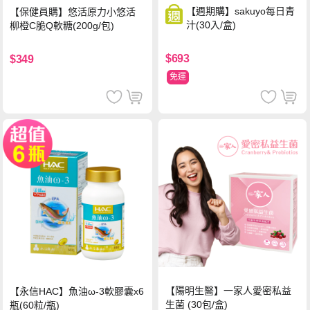
【週期購】sakuyo每日青
【保健員購】悠活原力小悠活
汁(30入/盒)
柳橙C脆Q軟糖(200g/包)
$693
$349
免運
【陽明生醫】一家人愛密私益
【永信HAC】魚油ω-3軟膠囊x6
生菌 (30包/盒)
瓶(60粒/瓶)