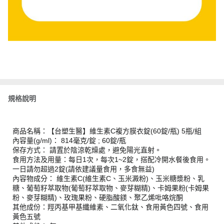
規格說明
商品名稱：【台塑生醫】維生素C複方膜衣錠(60錠/瓶) 5瓶/組
內容量(g/ml)： 814毫克/錠 ; 60錠/瓶
保存方式： 請置於陰涼乾燥處，避免陽光直射。
食用方法及用量：每日1次，每次1~2錠，搭配冷開水餐後食用。
一日請勿超過2錠(請依建議量食用，多食無益)
內容物成分： 維生素C(維生素C、玉米澱粉)、玉米糖漿粉、乳
糖、葡萄籽萃取物(葡萄籽萃取物、麥芽糊精)、卡姆果粉(卡姆果
粉、麥芽糊精)、玫瑰果粉、硬脂酸鎂、聚乙烯吡咯烷酮
其他成份：羥丙基甲基纖維素、二氧化鈦、食用黃色四號、食用
黃色五號