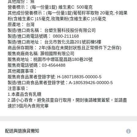
其他成份： 無
營養標示： (每一份量1錠) 維生素C 500毫克
其他成份營養標示：(每一份量1錠)葡萄籽萃取物 20毫克,卡姆果
粉(含維生素C )15毫克,玫瑰果粉(含維生素C )15毫克
原產地： 台灣
製造/進口商名稱： 台塑生醫科技股份有限公司
製造/進口商電話號碼： 0800-211168
製造/進口商地址： 台北市敦化北路201號前棟5樓
商品保存期限： 2年(係指在未開封狀態且正常條件下之保存)
販售商廠商名稱: 灝翎國際有限公司
販售商地址：桃園市中壢區龍昌路180巷20號
販售商電話號碼：03-4564488
其他揭露事項：
販售商食品業者登錄字號: H-180718835-00000-5
製造/進口商食品業者登錄字號：A-180539426-00000-5
注意事項：
1.本產品含有乳糖
2.請小心吞食，避免孩童自行取用，開封後請確實蓋緊，並請盡
速於3個月內食用完畢
配送與退換貨需知