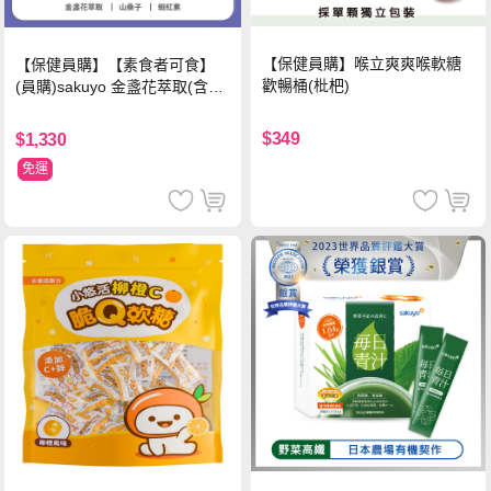
【保健員購】喉立爽爽喉軟糖
【保健員購】【素食者可食】
歡暢桶(枇杷)
(員購)sakuyo 金盞花萃取(含葉
黃素)素食軟膠囊(食品)(30顆/
瓶)
$349
$1,330
免運