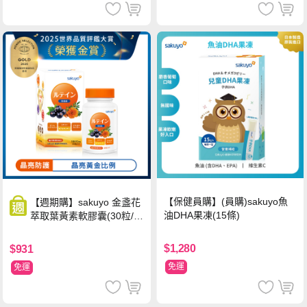
【保健員購】(員購)sakuyo魚
【週期購】sakuyo 金盞花
油DHA果凍(15條)
萃取葉黃素軟膠囊(30粒/
瓶)
$1,280
$931
免運
免運