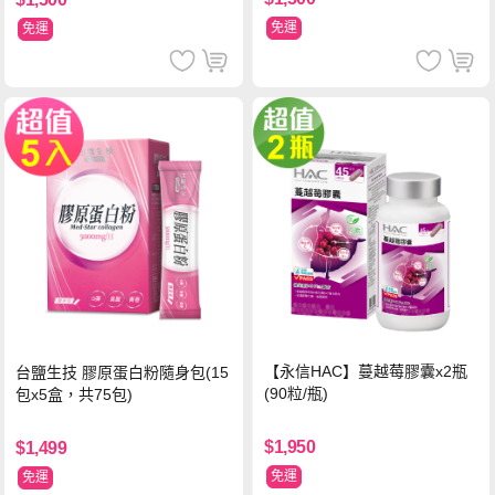
免運
免運
【永信HAC】蔓越莓膠囊x2瓶
台鹽生技 膠原蛋白粉隨身包(15
(90粒/瓶)
包x5盒，共75包)
$1,950
$1,499
免運
免運