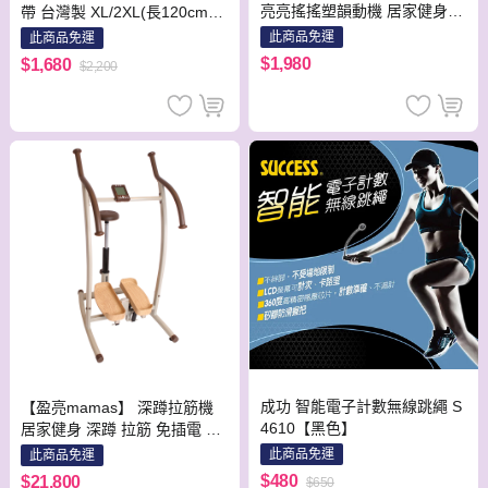
亮亮搖搖塑韻動機 居家健身
帶 台灣製 XL/2XL(長120cm*
運動 免插電 健身 人體工學 呼
寬21cm)
此商品免運
此商品免運
拉圈 塑身
$1,980
$1,680
$2,200
成功 智能電子計數無線跳繩 S
【盈亮mamas】 深蹲拉筋機
4610【黑色】
居家健身 深蹲 拉筋 免插電 健
身 人體工學
此商品免運
此商品免運
$480
$21,800
$650