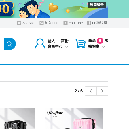
展開廣告
S-CARE
加入LINE
YouTube
FB粉絲團
商品
項
登入
︱
註冊
0
購物車
會員中心
2
/
6