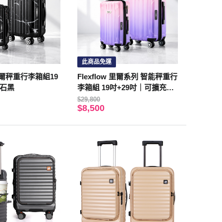
此商品免運
w 里爾秤重行李箱組19
Flexflow 里爾系列 智能秤重行
理石黑
李箱組 19吋+29吋｜可擴充｜
TSA海關鎖｜萬向輪｜夢幻色
$29,800
$8,500
票