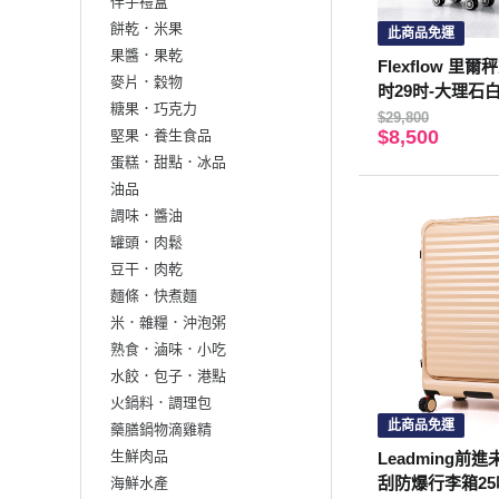
伴手禮盒
餅乾．米果
此商品免運
果醬．果乾
Flexflow 里
麥片．穀物
时29时-大理石
糖果．巧克力
$29,800
$8,500
堅果．養生食品
蛋糕．甜點．冰品
油品
調味．醬油
罐頭．肉鬆
豆干．肉乾
麵條．快煮麵
米．雜糧．沖泡粥
熟食．滷味．小吃
水餃．包子．港點
火鍋料．調理包
此商品免運
藥膳鍋物滴雞精
生鮮肉品
Leadming前
刮防爆行李箱2
海鮮水產