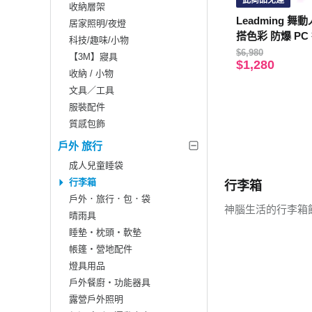
此商品免運
收納層架
Leadming 舞動
居家照明/夜燈
搭色彩 防爆 PC
科技/趣味/小物
$6,980
【3M】寢具
$1,280
收納 / 小物
文具／工具
服裝配件
質感包飾
戶外 旅行
成人兒童睡袋
行李箱
行李箱
戶外．旅行．包．袋
神腦生活的行李箱
晴雨具
睡墊‧枕頭‧軟墊
帳篷‧營地配件
燈具用品
戶外餐廚‧功能器具
露營戶外照明