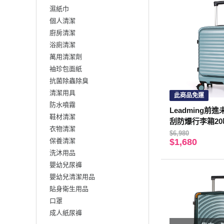
濕紙巾
個人清潔
廚房清潔
浴廁清潔
萬用清潔劑
袖珍包面紙
抗菌除蟲除臭
清潔用具
此商品免運
防水噴霧
Leadming前
鞋材清潔
刮防爆行李箱2
衣物清潔
$6,980
保養清潔
$1,680
洗沐用品
嬰幼兒尿褲
嬰幼兒清潔用品
貼身衛生用品
口罩
成人紙尿褲