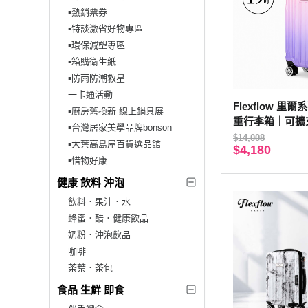
▪︎熱銷票券
▪︎特談激省好物專區
▪︎環保減塑專區
▪︎箱購衛生紙
▪︎防雨防潮救星
一卡通活動
Flexflow 里
▪︎廚房舊換新 線上鍋具展
重行李箱｜可擴
▪︎台灣居家美學品牌bonson
色票｜TSA海關
$14,008
▪︎大葉高島屋百貨選品館
$4,180
拉鍊｜萬向輪
▪︎惜物好康
健康 飲料 沖泡
飲料．果汁．水
蜂蜜．醋．健康飲品
奶粉．沖泡飲品
咖啡
茶葉．茶包
食品 生鮮 即食