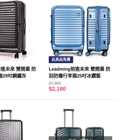
此商品免運
g前進未來 雙開蓋 防
Leadming前進未來 雙開蓋 防
箱29吋鋼鐵灰
刮防爆行李箱25吋冰鑽藍
$7,980
$2,180