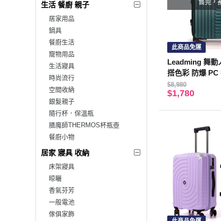
售完，
生活 餐廚 親子
居家用品
鍋具
餐廚生活
此商品免運
寵物用品
Leadming 舞動
生活寢具
搭色彩 防爆 PC
時尚流行
$8,980
空間收納
$1,780
銀髮親子
隨行杯．保溫瓶
膳魔師THERMOS杯瓶壺
餐廚小物
居家 寢具 收納
床架寢具
晾曬
香氣芬芳
一般電池
傢俱家飾