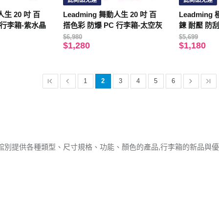
此商品免運
此商品免運
人生 20 吋 百
Leadming 舞動人生 20 吋 百
Leadming
 行李箱-紫水晶
搭色彩 防爆 PC 行李箱-太空灰
鍊 耐壓 防
$6,980
$5,699
$1,280
$1,180
1
2
3
4
5
6
館別提供各種類型、尺寸規格、功能、顏色的產品,行李箱的新品與