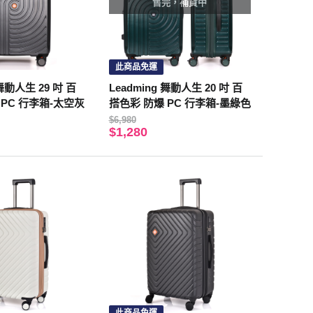
售完，補貨中
此商品免運
 舞動人生 29 吋 百
Leadming 舞動人生 20 吋 百
 PC 行李箱-太空灰
搭色彩 防爆 PC 行李箱-墨綠色
$6,980
$1,280