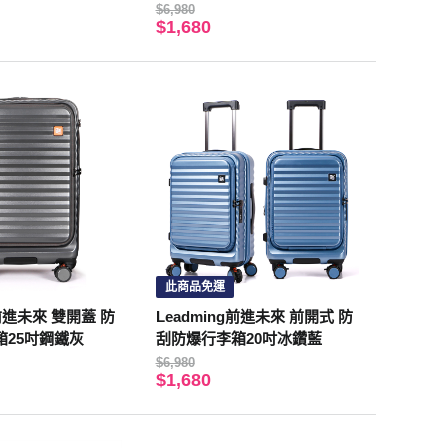
$6,980
$1,680
此商品免運
g前進未來 雙開蓋 防
Leadming前進未來 前開式 防
箱25吋鋼鐵灰
刮防爆行李箱20吋冰鑽藍
$6,980
$1,680