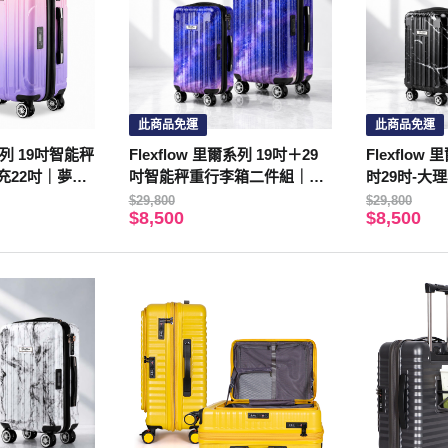
此商品免運
此商品免運
爾系列 19吋智能秤
Flexflow 里爾系列 19吋＋29
Flexflo
充22吋｜夢幻
吋智能秤重行李箱二件組｜可
时29时-大
鎖｜YKK防爆
擴充22／32吋｜璀璨星空｜TS
$29,800
$29,800
$8,500
$8,500
A海關鎖｜YKK防爆拉鍊｜萬
向輪