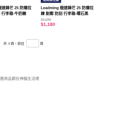
此商品免運
 極速鋒芒 25 防爆拉
Leadming 極速鋒芒 25 防爆拉
刮 行李箱-牛奶糖
鍊 耐壓 防刮 行李箱-曜石黑
$5,699
$1,180
共
6
頁，前往
頁
優惠商品都在神腦生活裡