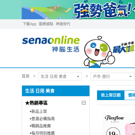
下載App
服務據點
神揚保代
首頁
生活 日用 美食
戶外 旅行
生活 日用 美食
依上架日期
價
★熱銷專區
▪︎新品上架
▪︎普渡必備指南
▪︎暢銷品推薦
▪︎每月特別推薦