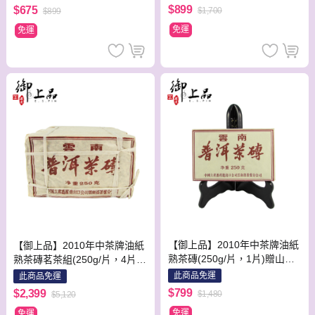
$899
$675
$1,700
$899
免運
免運
【御上品】2010年中茶牌油紙
【御上品】2010年中茶牌油紙
熟茶磚(250g/片，1片)贈山水
熟茶磚茗茶組(250g/片，4片/
茶具組1組！
組)贈山水茶具組1組！
此商品免運
此商品免運
$799
$2,399
$1,480
$5,120
免運
免運