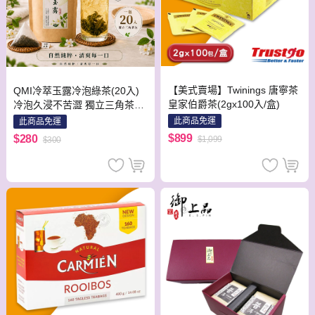
【美式賣場】Twinings 唐寧茶
QMI冷萃玉露冷泡綠茶(20入)
皇家伯爵茶(2gx100入/盒)
冷泡久浸不苦澀 獨立三角茶包
清爽回甘 無糖解渴茶
此商品免運
此商品免運
$899
$280
$1,099
$300