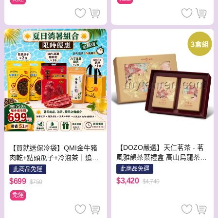
【DOZO嚴選】天仁茗茶 - 茗
【買就送保冷袋】QMI金牛豬
風雅韻茶葉禮盒 高山烏龍茶葉
肉乾+點頭瓜子+冷泡茶｜追劇
187g+精焙烏龍茶葉187g(附提
必備｜辦公室下午茶
此商品免運
此商品免運
袋) / 盒 x 3盒 / 組
$3,420
$699
$4,740
$750
免運