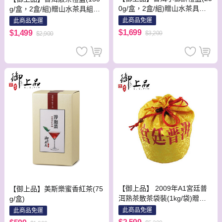
0g/盒，2盒/組)贈山水茶具組1
g/盒，2盒/組)贈山水茶具組1
組！
組！
此商品免運
此商品免運
$1,699
$1,499
$3,200
$2,900
【御上品】 2009年A1宮廷普
【御上品】美斯樂蜜香紅茶(75
洱熟茶散茶袋裝(1kg/袋)贈山
g/盒)
水茶具組1組！
此商品免運
此商品免運