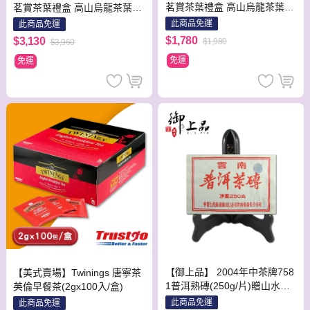
茗賞茶葉禮盒 高山烏龍茶葉20
茗賞茶葉禮盒 高山烏龍茶葉20
0g+凍頂烏龍茶葉200g(附提
0g+凍頂烏龍茶葉200g(附提
此商品免運
此商品免運
袋) x1盒
袋) x 2盒 / 組
$1,780
$3,130
$1,980
$3,960
免運
免運
【御上品】 2004年中茶牌758
【美式賣場】Twinings 唐寧茶
1普洱熟磚(250g/片)贈山水茶
英倫早餐茶(2gx100入/盒)
具組1組！
此商品免運
此商品免運