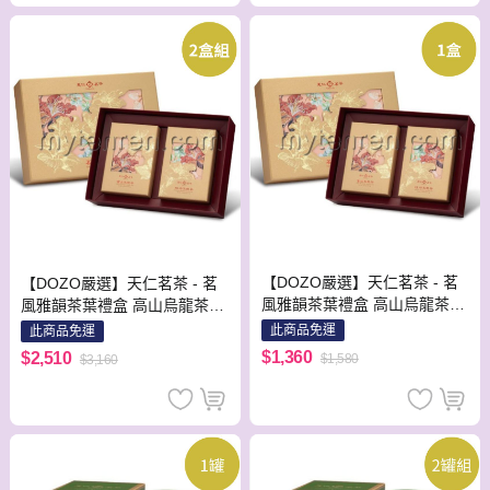
【DOZO嚴選】天仁茗茶 - 茗
【DOZO嚴選】天仁茗茶 - 茗
風雅韻茶葉禮盒 高山烏龍茶葉
風雅韻茶葉禮盒 高山烏龍茶葉
187g+精焙烏龍茶葉187g(附提
187g+精焙烏龍茶葉187g(附提
此商品免運
此商品免運
袋) / 盒 x 1盒
袋) / 盒 x 2盒 / 組
$1,360
$2,510
$1,580
$3,160