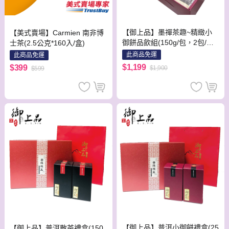
【御上品】墨禪茶趣~精緻小
【美式賣場】Carmien 南非博
御餅品飲組(150g/包，2包/組)
士茶(2.5公克*160入/盒)
贈山水茶具組1組！
此商品免運
此商品免運
$1,199
$399
$1,900
$599
【御上品】普洱小御餅禮盒(25
【御上品】普洱散茶禮盒(150