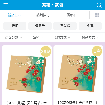
茶葉．茶包
新品上市
熱銷排行
價格
折扣
優惠券
買就送
免運
商品分類
品牌
取貨方式
付款方式
【DOZO嚴選】天仁茗茶 - 金
【DOZO嚴選】天仁茗茶 - 金