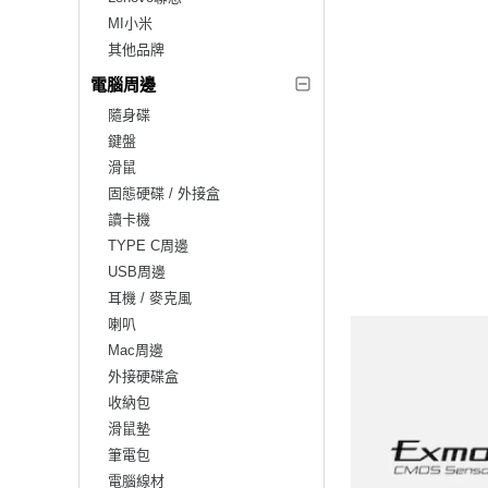
MI小米
其他品牌
電腦周邊
隨身碟
鍵盤
滑鼠
固態硬碟 / 外接盒
讀卡機
TYPE C周邊
USB周邊
耳機 / 麥克風
喇叭
Mac周邊
外接硬碟盒
收納包
滑鼠墊
筆電包
電腦線材