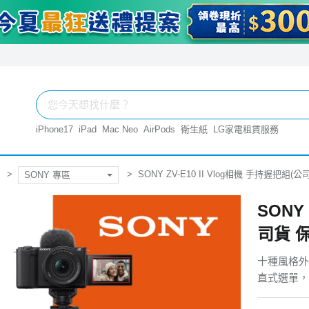
iPhone17
iPad
Mac Neo
AirPods
衛生紙
LG家電租賃服務
SONY ZV-E10 II Vlog相機 手持握把組(
SONY 專區
SONY
司貨 保
十種風格外
直式選單，