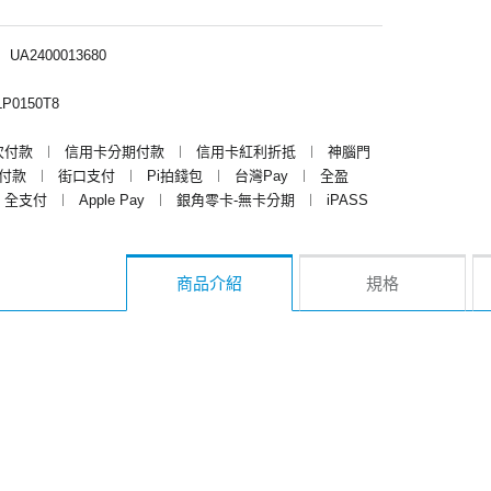
︱
UA2400013680
P0150T8
次付款
︱
信用卡分期付款
︱
信用卡紅利折抵
︱
神腦門
y付款
︱
街口支付
︱
Pi拍錢包
︱
台灣Pay
︱
全盈
全支付
︱
Apple Pay
︱
銀角零卡-無卡分期
︱
iPASS
商品介紹
規格