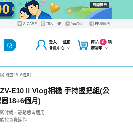
展開廣告
S-CARE
加入LINE
YouTube
FB粉絲團
商品
項
登入
︱
註冊
0
購物車
會員中心
公司貨 保固18+6個月)
 ZV-E10 II Vlog相機 手持握把組(公
固18+6個月)
觀濾鏡，靜動態皆適用
觸控直覺操作