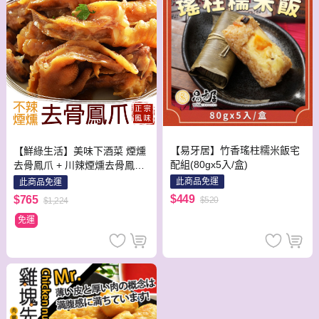
【易牙居】竹香瑤柱糯米飯宅
【鮮綠生活】美味下酒菜 煙燻
配組(80gx5入/盒)
去骨鳳爪 + 川辣煙燻去骨鳳爪
各三包共6包
此商品免運
此商品免運
$449
$765
$520
$1,224
免運