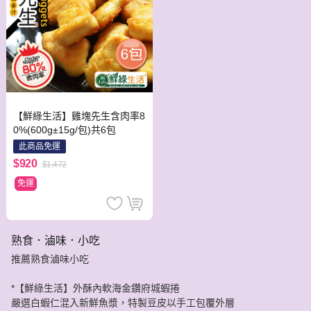
【鮮綠生活】雞塊先生含肉率8
0%(600g±15g/包)共6包
此商品免運
$920
$1,472
免運
熟食．滷味．小吃
推薦熟食滷味小吃
*【鮮綠生活】外酥內軟海金鑽府城蝦捲
嚴選白蝦仁混入新鮮魚漿，特製豆皮以手工包覆外層