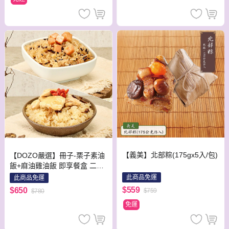
【義美】北部粽(175gx5入/包)
【DOZO嚴選】冊子-栗子素油
飯+麻油雞油飯 即享餐盒 二入
組
此商品免運
此商品免運
$559
$650
$759
$780
免運