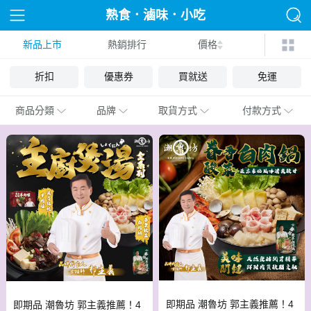
熟食．滷味．小吃
新品上市
熱銷排行
價格
折扣
優惠券
買就送
免運
商品分類
品牌
取貨方式
付款方式
即期品 潮魯坊 郭主義推薦！4
即期品 潮魯坊 郭主義推薦！4