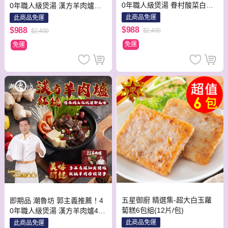
0年職人級煲湯 眷村酸菜白肉
0年職人級煲湯 漢方羊肉爐、
鍋4入組
眷村酸菜白肉鍋各2入
此商品免運
此商品免運
$988
$988
$2,400
$2,400
免運
免運
五星御廚 精選集-超大白玉蘿
即期品 潮魯坊 郭主義推薦！4
蔔糕6包組(12片/包)
0年職人級煲湯 漢方羊肉爐4入
組
此商品免運
此商品免運