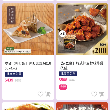
【涓豆腐】韓式蜂蜜蒜味炸雞
現貨【呷七碗】經典北部粽(18
3入組
0gx4入)
此商品免運
此商品免運
$568
$439
$660
$639
免運