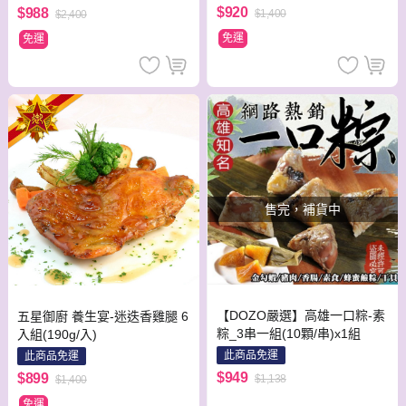
$920
$988
$1,400
$2,400
免運
免運
售完，補貨中
【DOZO嚴選】高雄一口粽-素
五星御廚 養生宴-迷迭香雞腿 6
粽_3串一組(10顆/串)x1組
入組(190g/入)
此商品免運
此商品免運
$949
$899
$1,138
$1,400
免運