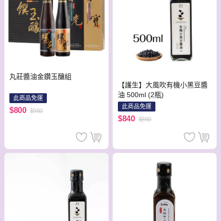
丸莊醬油金鑽玉釀組
【護生】大風吹有機小黑豆醬
油 500ml (2瓶)
此商品免運
此商品免運
$800
$960
$840
$860