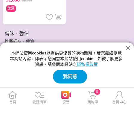
$1,999
免運
調味．醬油
推薦調味、醬油
本網站使用cookies以提供更優質的購物體驗，若您繼續瀏覽
*【庄分酢】壽司米酢(300ml/瓶)
本網站內容，即表示您同意本網站使用cookie。如欲了解更多
日本百年老店，唯一成分純玄米
資訊，請參閱本網站之
隱私權政策
料理東西軍絕對美味的保證，天然釀造酢有益身體健康
*【桃米泉】有機薄鹽白蔭油
我同意
嚴選有機栽培黑豆/黃豆，吳寶春推薦!
天然有機的原料，日曝6個月熟成
無添加化學添加物，可以安心使用
0
首頁
收藏清單
影音
購物車
會員中心
分期零利率!神腦給你最實惠的價格，最安心的服務品質。