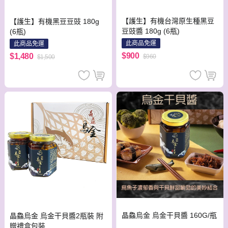
【護生】有機台灣原生種黑豆
【護生】有機黑豆豆豉 180g
豆豉醬 180g (6瓶)
(6瓶)
此商品免運
此商品免運
$900
$1,480
$960
$1,500
晶鱻烏金 烏金干貝醬 160G/瓶
晶鱻烏金 烏金干貝醬2瓶裝 附
贈禮盒包裝