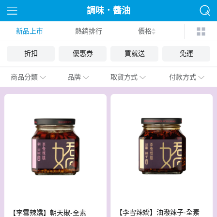
調味．醬油
新品上市
熱銷排行
價格
折扣
優惠券
買就送
免運
商品分類
品牌
取貨方式
付款方式
【李雪辣嬌】油潑辣子-全素
【李雪辣嬌】朝天椒-全素