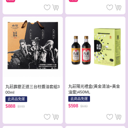
丸莊陽光禮盒(黃金清油+黃金
丸莊霹靂正道三台柱醬油套組3
油膏)450ML
00ml
此商品免運
此商品免運
$598
$888
$680
$999