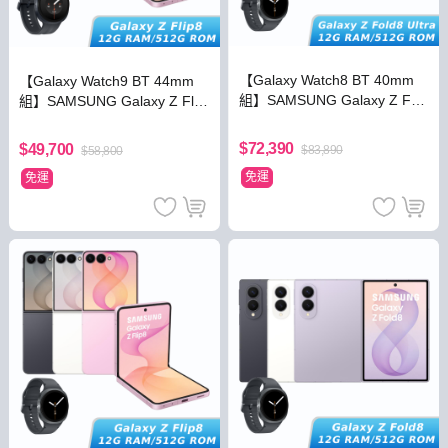
【Galaxy Watch8 BT 40mm
【Galaxy Watch9 BT 44mm
組】SAMSUNG Galaxy Z Fol
組】SAMSUNG Galaxy Z Flip
d8 Ultra 12G/512G
8 12G/512G
$72,390
$49,700
$83,890
$58,800
免運
免運