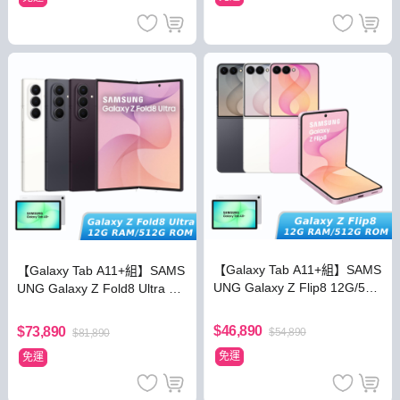
【Galaxy Tab A11+組】SAMS
【Galaxy Tab A11+組】SAMS
UNG Galaxy Z Flip8 12G/512
UNG Galaxy Z Fold8 Ultra 12
G
G/512G
$46,890
$73,890
$54,890
$81,890
免運
免運