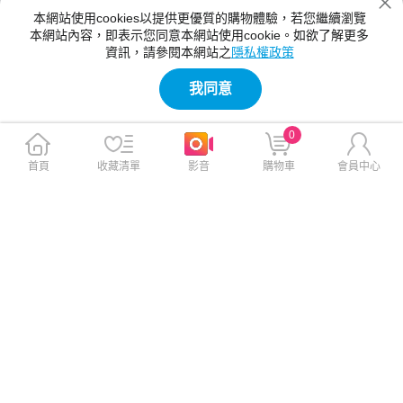
本網站使用cookies以提供更優質的購物體驗，若您繼續瀏覽
本網站內容，即表示您同意本網站使用cookie。如欲了解更多
資訊，請參閱本網站之
隱私權政策
我同意
0
首頁
收藏清單
影音
購物車
會員中心
門市繳費台新Pay付款｜指定條件最
門市繳費台新Pay付款｜指定條件最
高3.8%
高3.8%
【Galaxy Tab S10 FE組】SA
【Galaxy Tab S10 FE組】SA
MSUNG Galaxy Z Flip8 12G/
MSUNG Galaxy Z Fold8 12G/
512G
512G
$52,390
$73,390
$62,390
$83,890
免運
免運