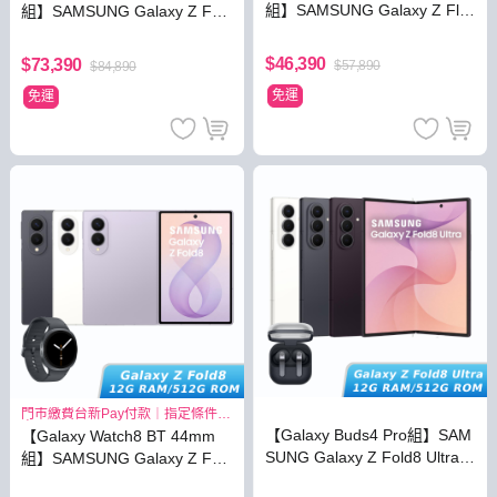
組】SAMSUNG Galaxy Z Flip
組】SAMSUNG Galaxy Z Fol
8 12G/512G
d8 Ultra 12G/512G
$46,390
$73,390
$57,890
$84,890
免運
免運
門市繳費台新Pay付款｜指定條件最
高3.8%
【Galaxy Buds4 Pro組】SAM
【Galaxy Watch8 BT 44mm
SUNG Galaxy Z Fold8 Ultra 1
組】SAMSUNG Galaxy Z Fol
2G/512G
d8 12G/512G