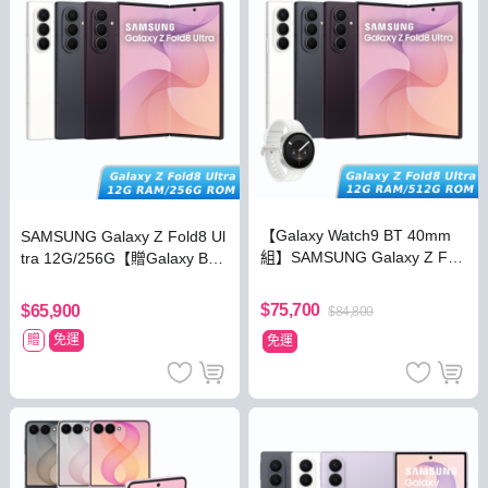
【Galaxy Watch9 BT 40mm
SAMSUNG Galaxy Z Fold8 Ul
組】SAMSUNG Galaxy Z Fol
tra 12G/256G【贈Galaxy Bud
d8 Ultra 12G/512G
s4耳機】
$75,700
$65,900
$84,800
贈
免運
免運