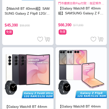
門市繳費台新Pay付款｜指定條件最
高3.8%
【Galaxy Watch8 BT 40mm
【Watch8 BT 40mm組】SAM
組】SAMSUNG Galaxy Z Fol
SUNG Galaxy Z Flip8 12G/51
d8 12G/512G
2G
$66,390
$45,390
$77,890
$56,890
免運
免運
【Galaxy Watch8 BT 44mm
【Galaxy Watch8 BT 44mm