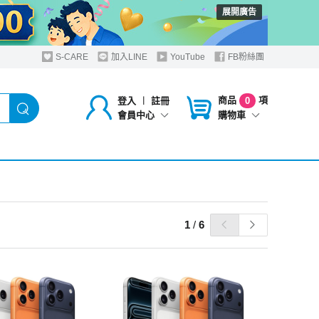
展開廣告
S-CARE
加入LINE
YouTube
FB粉絲團
商品
項
登入
︱
註冊
0
購物車
會員中心
1
/
6