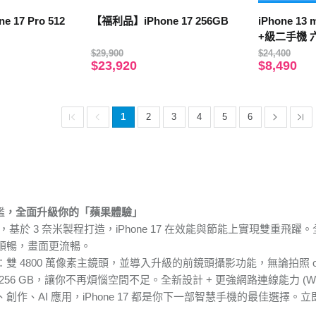
 17 Pro 512
【福利品】iPhone 17 256GB
iPhone 13 mini 2
+級二手機 
$29,900
$24,400
$23,920
$8,490
1
2
3
4
5
6
艦
，全面升級你的「蘋果體驗」
，基於 3 奈米製程打造，iPhone 17 在效能與節能上實現雙重飛躍。全系支援 
順暢，畫面更流暢。
雙 4800 萬像素主鏡頭，並導入升級的前鏡頭攝影功能，無論拍照 o
6 GB，讓你不再煩惱空間不足。全新設計 + 更強網路連線能力 (Wi-Fi 7
創作、AI 應用，iPhone 17 都是你下一部智慧手機的最佳選擇