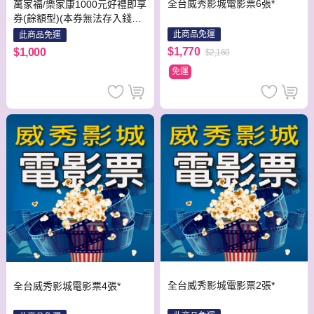
全台威秀影城電影票6張*
萬家福/樂家康1000元好禮即享
券(餘額型)(本券無法存入錢包
中使用)
此商品免運
此商品免運
$1,770
$1,000
$2,160
免運
全台威秀影城電影票2張*
全台威秀影城電影票4張*