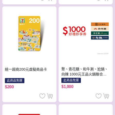
聚、青花驕、和牛涮、尬鍋、
統一超商200元虛擬商品卡
向辣 1000元王品火鍋聯合好
禮即享券(一次抵用型)
此商品免運
此商品免運
$1,000
$200