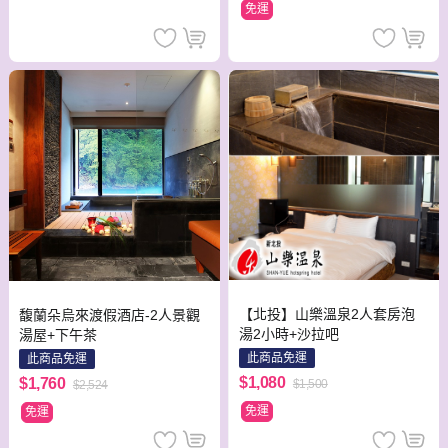
免運
【北投】山樂溫泉2人套房泡
馥蘭朵烏來渡假酒店-2人景觀
湯2小時+沙拉吧
湯屋+下午茶
此商品免運
此商品免運
$1,080
$1,760
$1,500
$2,524
免運
免運