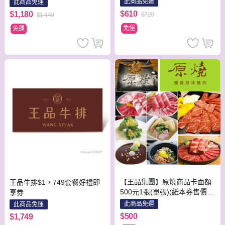
此商品免運
此商品免運
$610
$1,180
$720
$1,440
免運
免運
【王品集團】原燒商品卡面額
王品牛排$1，749套餐好禮即
500元1張(單張)(紙本券售價含
享券
平台物流處理費用)
此商品免運
此商品免運
$500
$1,749