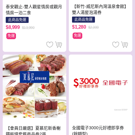
【新竹-威尼斯內灣溫泉會館】
泰安觀止-雙人觀星情房或觀月
雙人湯屋泡湯券
情房一泊二食
此商品免運
此商品免運
$1,280
$8,999
$2,300
$13,990
免運
免運
全國電子3000元好禮即享券
【會員日嚴選】夏慕尼新香榭
(餘額型)
鐵板燒套餐商品劵2張