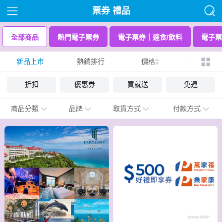
票券 禮品
全部商品
熱門電子票券
電子票券｜速食/飲料
電子票
新品上市
熱銷排行
價格
折扣
優惠券
買就送
免運
商品分類
品牌
取貨方式
付款方式