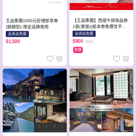
【王品集團】西堤牛排商品券
王品集團1500元好禮即享券
1張(單張)(紙本券售價含平台
(餘額型)-限定品牌使用
物流處理費用)
此商品免運
此商品免運
$800
$1,500
$810
免運