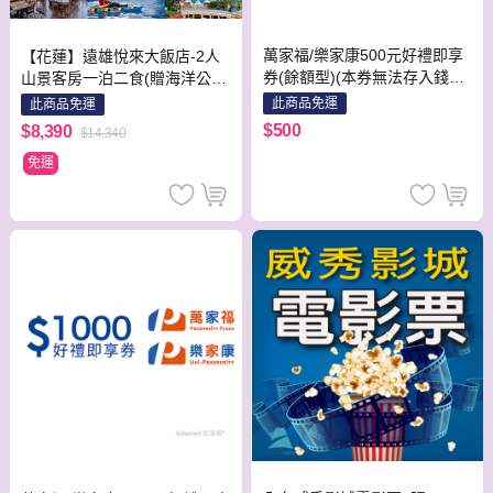
萬家福/樂家康500元好禮即享
【花蓮】遠雄悅來大飯店-2人
券(餘額型)(本券無法存入錢包
山景客房一泊二食(贈海洋公園
中使用)
暢遊)
此商品免運
此商品免運
$500
$8,390
$14,340
免運