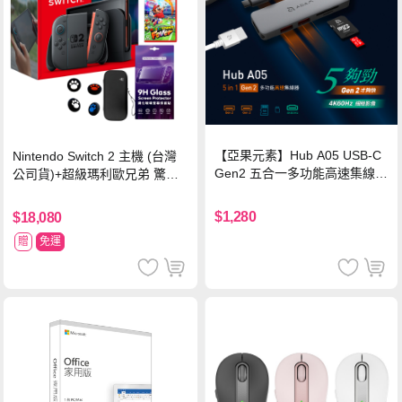
【亞果元素】Hub A05 USB-C
Nintendo Switch 2 主機 (台灣
Gen2 五合一多功能高速集線
公司貨)+超級瑪利歐兄弟 驚奇
器-灰
同遊鈴鈴公園 中文版+瑪利歐網
球 狂熱 中文版
$1,280
$18,080
贈
免運