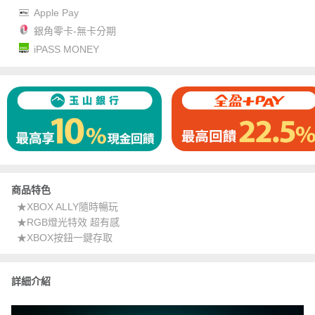
Apple Pay
銀角零卡-無卡分期
iPASS MONEY
商品特色
★XBOX ALLY隨時暢玩
★RGB燈光特效 超有感
★XBOX按鈕一鍵存取
詳細介紹