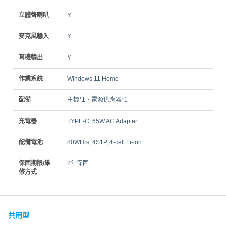
立體聲喇叭
Y
麥克風輸入
Y
耳機輸出
Y
作業系統
Windows 11 Home
配備
主機*1、電源供應器*1
充電器
TYPE-C, 65W AC Adapter
配備電池
80WHrs, 4S1P, 4-cell Li-ion
保固期限/維
2年保固
修方式
共用型