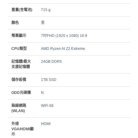
重量(含電池)
715 g
顏色
黑
螢幕顯示
7吋FHD (1920 x 1080) 16:9
CPU類型
AMD Ryzen AI Z2 Extreme
記憶體/最大
24GB DDR5
支援記憶體
儲存設備
1TB SSD
ODD光碟機
N
無線網路
WiFi 6E
(WLAN)
外接
HDMI
VGA/HDMI顯
示