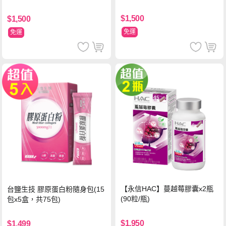
$1,500
$1,500
免運
免運
【永信HAC】蔓越莓膠囊x2瓶
台鹽生技 膠原蛋白粉隨身包(15
(90粒/瓶)
包x5盒，共75包)
$1,950
$1,499