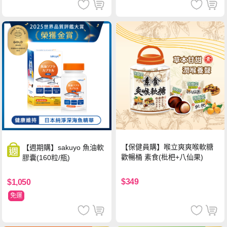
【保健員購】喉立爽爽喉軟糖
【週期購】sakuyo 魚油軟
歡暢桶 素食(枇杷+八仙果)
膠囊(160粒/瓶)
$349
$1,050
免運