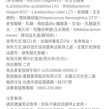
(麥芽糊精、Bacillus coagulans)、綜合乳酸菌
(Lactobacillus acidophilus LA1、Bifidobacterium
longum BG7、Lactobacillus casei LC5、海藻糖、玉米
澱粉)、嗜熱鏈球菌(Streptococcus thermophilus ST37、
麥芽糊精、乳糖、微結晶狀α-纖維素、甘油)、乳酸菌月
太、二氧化矽、短雙歧桿菌(玉米澱粉、Bifidobacterium
breve)、酵母益生菌(酵母粉)。
食用方式:每日1包，加強保養每日2包，多食無益。
保存方式:請存放於該孩童無法取得之處，並置於乾燥陰
涼處所，避免陽光直曬。
有效日期:標示於盒身(西元年/月/日)。
保存期限:二年
食品業者登錄字號:F-125100688-00000-3
製造廠商:臺鹽實業股份有限公司 台鹽公司生技二廠
廠商住址:台南市南區健康路一段297號
消費者服務專線：0800-230-990
注意事項:
請依建議用法食用，如有不適症狀請停止食用。