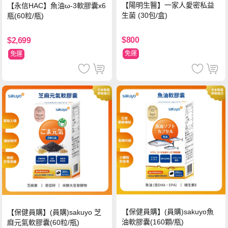
【陽明生醫】一家人愛密私益
【永信HAC】魚油ω-3軟膠囊x6
生菌 (30包/盒)
瓶(60粒/瓶)
$800
$2,699
免運
免運
【保健員購】(員購)sakuyo魚
【保健員購】(員購)sakuyo 芝
油軟膠囊(160顆/瓶)
麻元氣軟膠囊(60粒/瓶)