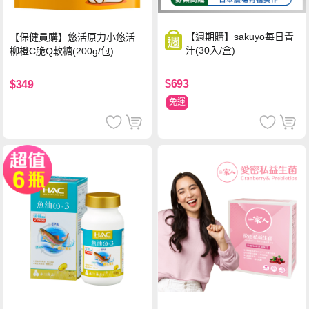
【週期購】sakuyo每日青
【保健員購】悠活原力小悠活
汁(30入/盒)
柳橙C脆Q軟糖(200g/包)
$693
$349
免運