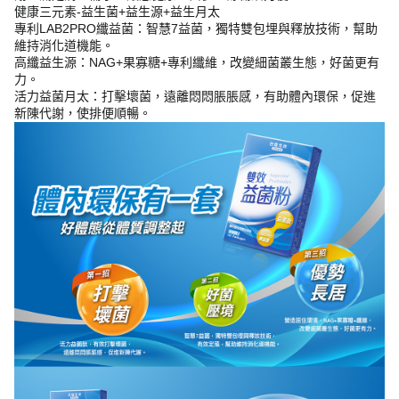
健康三元素-益生菌+益生源+益生月太
專利LAB2PRO纖益菌：智慧7益菌，獨特雙包埋與釋放技術，幫助
維持消化道機能。
高纖益生源：NAG+果寡糖+專利纖維，改變細菌叢生態，好菌更有
力。
活力益菌月太：打擊壞菌，遠離悶悶脹脹感，有助體內環保，促進
新陳代謝，使排便順暢。