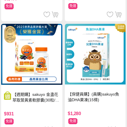
免運
免運
【保健員購】(員購)sakuyo魚
【週期購】sakuyo 金盞花
油DHA果凍(15條)
萃取葉黃素軟膠囊(30粒/
瓶)
$1,280
$931
免運
免運