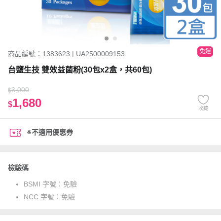
免運
商品編號：1383623 | UA2500009153
台鹽生技 雙效益菌粉(30包x2盒，共60包)
3,000
$
1,680
$
收藏
※不適用優惠券
檢驗碼
BSMI 字號：
免驗
NCC 字號：
免驗