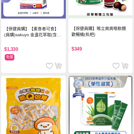
【保健員購】喉立爽爽喉軟糖
【保健員購】【素食者可食】
歡暢桶(枇杷)
(員購)sakuyo 金盞花萃取(含葉
黃素)素食軟膠囊(食品)(30顆/
瓶)
$349
$1,330
免運