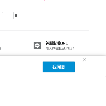
往
頁
神腦生活LINE
費
加入神腦生活LINE@
神腦國際粉絲團
我同意
加入FB粉絲團
神腦生活APP下載
詳細說明