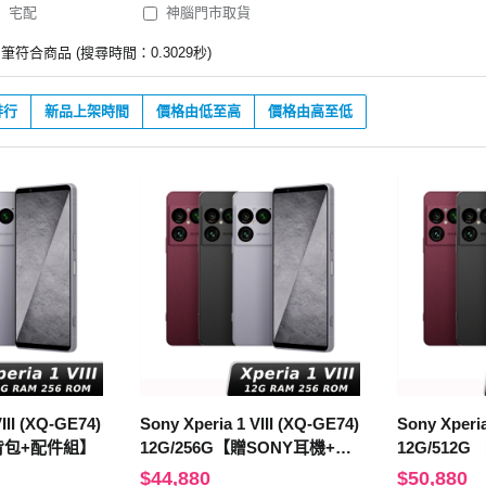
宅配
神腦門市取貨
筆符合商品 (搜尋時間：0.3029秒)
排行
新品上架時間
價格由低至高
價格由高至低
III (XQ-GE74)
Sony Xperia 1 VIII (XQ-GE74)
Sony Xperia
贈背包+配件組】
12G/256G【贈SONY耳機+原
12G/512
廠背包】
$44,880
$50,880