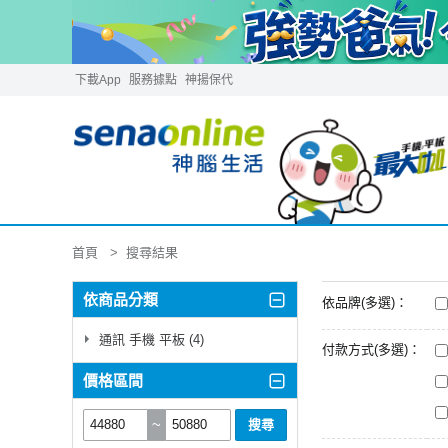
下載App
服務據點
神揚保代
首頁
搜尋結果
依商品分類
依品牌(多選)：
通訊 手機 平板 (4)
付款方式(多選)：
價格區間
~
搜尋