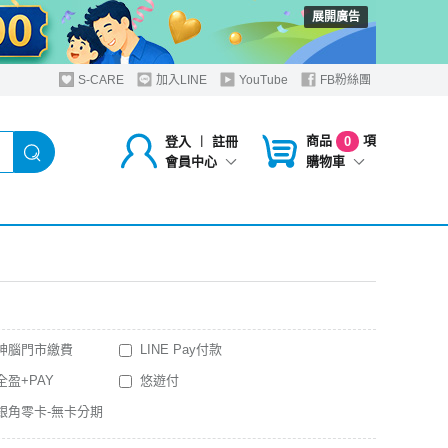
展開廣告
S-CARE
加入LINE
YouTube
FB粉絲團
商品
項
登入
︱
註冊
0
購物車
會員中心
神腦門市繳費
LINE Pay付款
全盈+PAY
悠遊付
銀角零卡-無卡分期