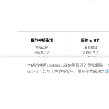
關於神腦生活
服務 & 合作
神腦官網
服務據點
神腦基金會
會員生日禮
關於我們
訂單查詢
會員服務條款
合作提案
本網站使用cookies以提供更優質的購物體
隱私權政策
cookie。如欲了解更多資訊，請參閱本網站之
隱
網站導覽
神腦國際企業股份有限公司 統編：12228473 地址：台灣2314
客服專線：02-8978-6068 週一~週五 09:00~18:00
Copyright@2016 SENAO INTERNATIONAL CO.,LTD