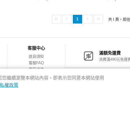
1
共
1
頁，前
客服中心
滿額免運費
退貨須知
消費滿490元免運
客服FAQ
原廠維修
網購包裝減量
神腦會員福利
驗，若您繼續瀏覽本網站內容，即表示您同意本網站使用
會員獨享優惠
私權政策
8新北市新店區中正路531號2樓