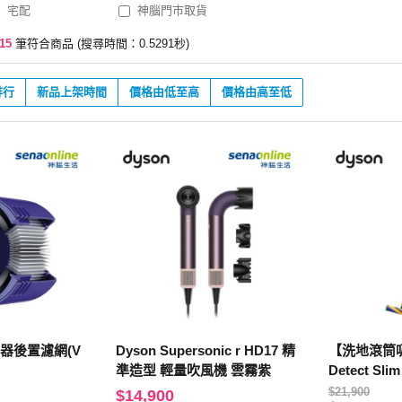
宅配
神腦門市取貨
15
筆符合商品 (搜尋時間：0.5291秒)
排行
新品上架時間
價格由低至高
價格由高至低
塵器後置濾網(V
Dyson Supersonic r HD17 精
【洗地滾筒吸頭
準造型 輕量吹風機 雲霧紫
Detect Sli
無線吸塵器
$21,900
$14,900