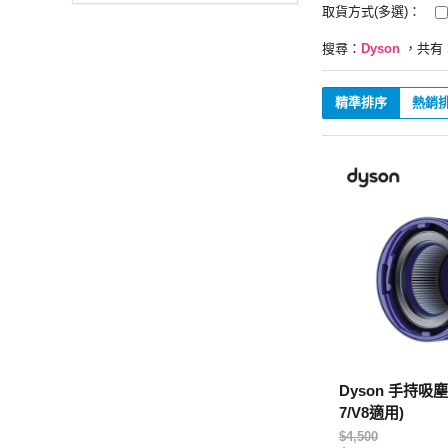
取貨方式(多選)：
搜尋：
Dyson
，共有
精準排序
熱銷
Dyson 手持吸
7/V8適用)
$4,500