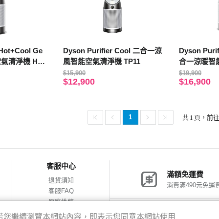
 Hot+Cool Ge
Dyson Purifier Cool 二合一涼
Dyson Puri
空氣清淨機 HP
風智能空氣清淨機 TP11
合一涼暖智能
1
$15,900
$19,900
$12,900
$16,900
1
共
1
頁，前
客服中心
滿額免運費
退貨須知
消費滿490元免運
客服FAQ
原廠維修
網購包裝減量
神腦會員福利
驗，若您繼續瀏覽本網站內容，即表示您同意本網站使用