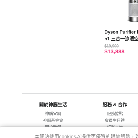
Dyson Purifier
n1 三合一涼暖
10 白
$19,900
$13,888
關於神腦生活
服務 & 合作
神腦官網
服務據點
神腦基金會
會員生日禮
關於我們
訂單查詢
會員服務條款
合作提案
本網站使用cookies以提供更優質的購物體