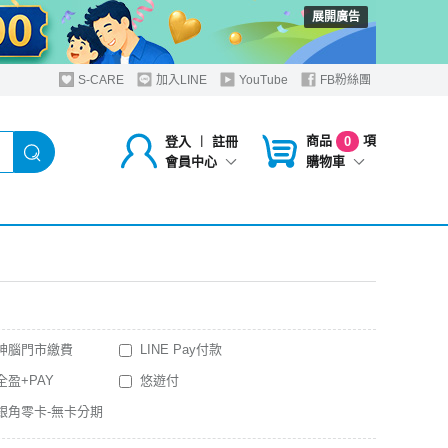
展開廣告
S-CARE
加入LINE
YouTube
FB粉絲團
商品
項
登入
︱
註冊
0
購物車
會員中心
神腦門市繳費
LINE Pay付款
全盈+PAY
悠遊付
銀角零卡-無卡分期