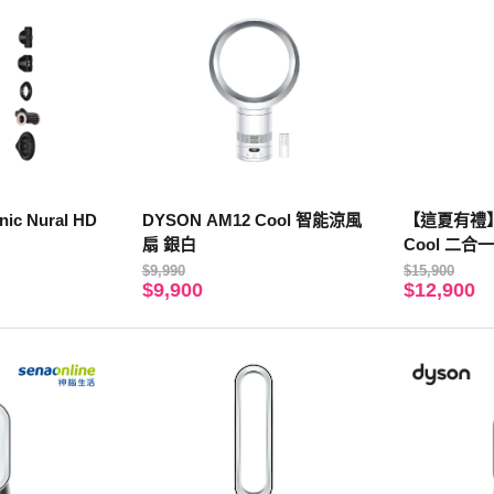
nic Nural HD
DYSON AM12 Cool 智能涼風
【這夏有禮】Dy
扇 銀白
Cool 二
機 TP11
$9,990
$15,900
$9,900
$12,900