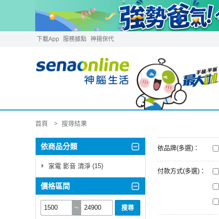
下載App
服務據點
神揚保代
首頁
搜尋結果
依商品分類
依品牌(多選)：
家電 影音 清淨 (15)
付款方式(多選)：
價格區間
~
搜尋