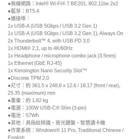
●無線網路：Intel® Wi-Fi® 7 BE201, 802.11be 2x2
●藍芽：BT5.4
●連接埠：
1x USB-A (USB 5Gbps / USB 3.2 Gen 1)
1x USB-A (USB 5Gbps / USB 3.2 Gen 1), Always On
2x Thunderbolt™ 4, with USB PD 3.0
1x HDMI® 2.1, up to 4K/60Hz
1x Headphone / microphone combo jack (3.5mm)
1x Ethernet (GbE RJ-45)
1x Kensington Nano Security Slot™
●Discrete TPM 2.0
●尺寸：約 361.5 x 248.6 x 12.6 / 18.17 (front / rear),
25.35 (maximum) mm
●重量：約 1.82 kg
●電源：100W USB-C® Slim (3-pin)
●電池：57Wh
●其他：具指紋辨識、背光鍵盤、智慧讀卡機
●作業系統：Windows® 11 Pro, Traditional Chinese /
English