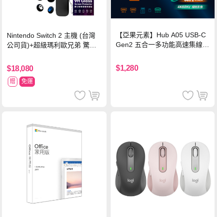
【亞果元素】Hub A05 USB-C
Nintendo Switch 2 主機 (台灣
Gen2 五合一多功能高速集線
公司貨)+超級瑪利歐兄弟 驚奇
器-灰
同遊鈴鈴公園 中文版+瑪利歐網
球 狂熱 中文版
$1,280
$18,080
贈
免運