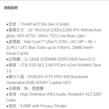
規格說明
●型號：ThinkPad P16s Gen 4 (Intel)
●螢幕尺寸：16" WUXGA (1920x1200) IPS 400nits Anti-
glare, 45% NTSC, 60Hz, TÜV Low Blue Light
●處理器：Intel Core™ Ultra 5 225H, 14C (4P + 8E +
2LPE) / 14T, Max Turbo up to 4.9GHz, 18MB Intel®
Smart Cache
●記憶體：1x 16GB SODIMM DDR5-5600 Non-ECC
●硬碟：1TB SSD M.2 2280 PCIe® 4.0x4 NVMe® Opal
2.0
●顯示介面：NVIDIA® RTX PRO 500 Blackwell
Generation 6GB GDDR7 Laptop GPU
●光碟機：無，需選購
●音效：High Definition (HD) Audio, Realtek® ALC3287
codec
●視訊：5.0MP with Privacy Shutter