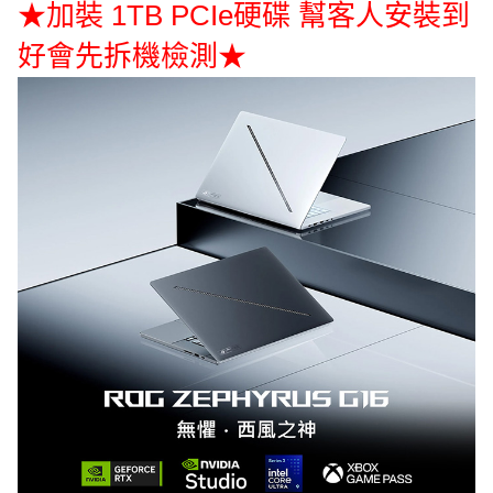
★加裝 1TB PCIe硬碟 幫客人安裝到
好會先拆機檢測★