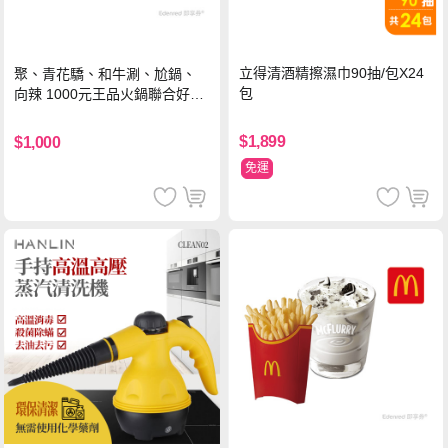
立得清酒精擦濕巾90抽/包X24
聚、青花驕、和牛涮、尬鍋、
包
向辣 1000元王品火鍋聯合好禮
即享券(一次抵用型)
$1,899
$1,000
免運