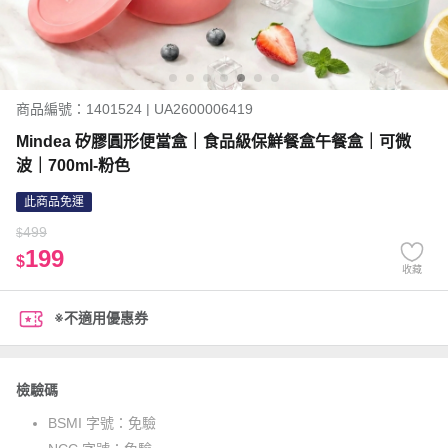
商品編號：1401524 | UA2600006419
Mindea 矽膠圓形便當盒｜食品級保鮮餐盒午餐盒｜可微
波｜700ml-粉色
此商品免運
499
$
199
$
收藏
※不適用優惠券
檢驗碼
BSMI 字號：
免驗