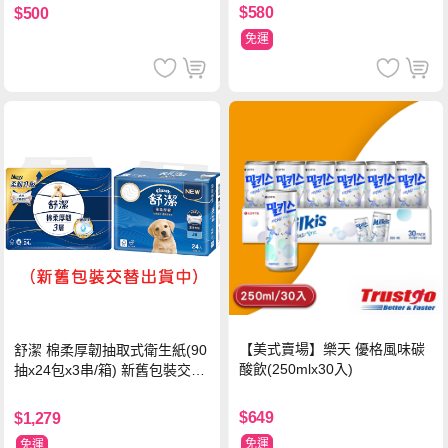
$580
$500
免運
【美式賣場】樂天 優格風味碳
舒潔 棉柔厚韌抽取式衛生紙(90
酸飲(250mlx30入)
抽x24包x3串/箱) 新舊包裝交替
出貨
$649
$1,279
免運
免運