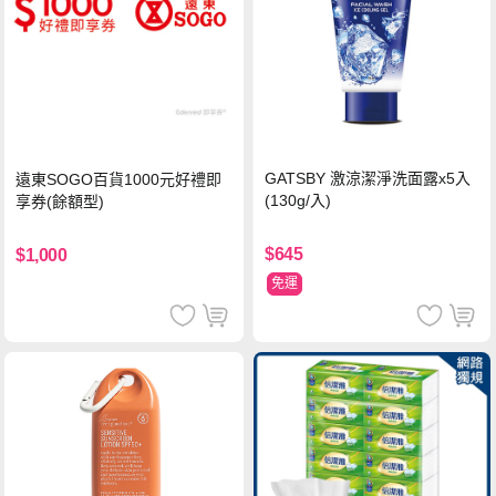
GATSBY 激涼潔淨洗面露x5入
遠東SOGO百貨1000元好禮即
(130g/入)
享券(餘額型)
$645
$1,000
免運