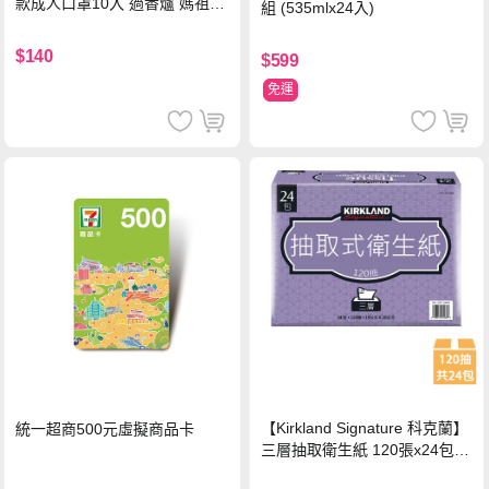
款成人口罩10入 過香爐 媽祖加
組 (535mlx24入)
持
$140
$599
免運
【Kirkland Signature 科克蘭】
統一超商500元虛擬商品卡
三層抽取衛生紙 120張x24包x1
串