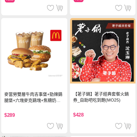
【荖子鍋】荖子經典套餐火鍋
麥當勞雙層牛肉吉事堡+勁辣鷄
券_自助吧吃到飽(MO25)
腿堡+六塊麥克鷄塊+焦糖奶茶
(冰)*2 好禮即享券
$428
$289