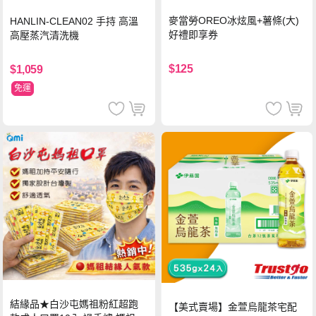
麥當勞OREO冰炫風+薯條(大)
HANLIN-CLEAN02 手持 高溫
好禮即享券
高壓蒸汽清洗機
$125
$1,059
免運
結緣品★白沙屯媽祖粉紅超跑
【美式賣場】金萱烏龍茶宅配