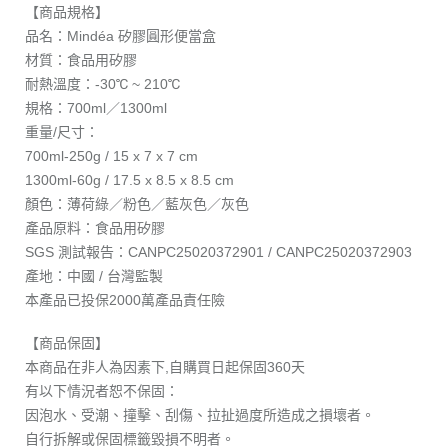
【商品規格】
品名：Mindéa 矽膠圓形便當盒
材質：食品用矽膠
耐熱溫度：-30℃ ~ 210℃
規格：700ml／1300ml
重量/尺寸：
700ml-250g / 15 x 7 x 7 cm
1300ml-60g / 17.5 x 8.5 x 8.5 cm
顏色：薄荷綠／粉色／藍灰色／灰色
產品原料：食品用矽膠
SGS 測試報告：CANPC25020372901 / CANPC25020372903
產地：中國 / 台灣監製
本產品已投保2000萬產品責任險
【商品保固】
本商品在非人為因素下,自購買日起保固360天
有以下情況者恕不保固：
因泡水、受潮、撞擊、刮傷、拉扯過度所造成之損壞者。
自行拆解或保固標籤毀損不明者。