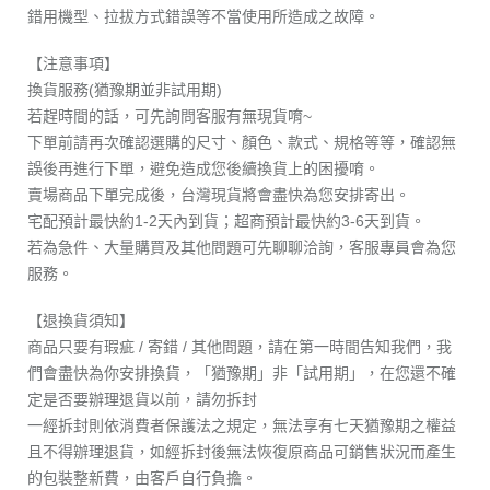
錯用機型、拉拔方式錯誤等不當使用所造成之故障。
【注意事項】
換貨服務(猶豫期並非試用期)
若趕時間的話，可先詢問客服有無現貨唷~
下單前請再次確認選購的尺寸、顏色、款式、規格等等，確認無
誤後再進行下單，避免造成您後續換貨上的困擾唷。
賣場商品下單完成後，台灣現貨將會盡快為您安排寄出。
宅配預計最快約1-2天內到貨；超商預計最快約3-6天到貨。
若為急件、大量購買及其他問題可先聊聊洽詢，客服專員會為您
服務。
【退換貨須知】
商品只要有瑕疵 / 寄錯 / 其他問題，請在第一時間告知我們，我
們會盡快為你安排換貨，「猶豫期」非「試用期」，在您還不確
定是否要辦理退貨以前，請勿拆封
一經拆封則依消費者保護法之規定，無法享有七天猶豫期之權益
且不得辦理退貨，如經拆封後無法恢復原商品可銷售狀況而產生
的包裝整新費，由客戶自行負擔。