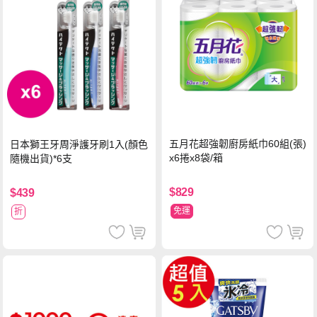
五月花超強韌廚房紙巾60組(張)
日本獅王牙周淨護牙刷1入(顏色
x6捲x8袋/箱
隨機出貨)*6支
$829
$439
免運
折