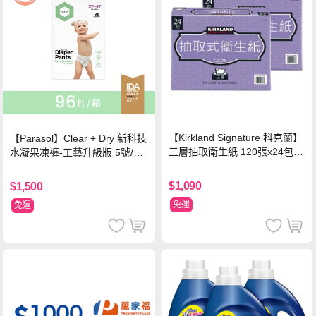
【Kirkland Signature 科克蘭】
【Parasol】Clear + Dry 新科技
三層抽取衛生紙 120張x24包x2
水凝果凍褲-工藝升級版 5號/XL
串
超值禮盒組 (96片)
$1,090
$1,500
免運
免運