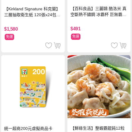
【百科良品】三麗鷗 酷洛米 真
【Kirkland Signature 科克蘭】
空斷熱不鏽鋼 冰霸杯 巨無霸鋼
三層抽取衛生紙 120張x24包x3
杯 保冰保溫飲料杯 隨行杯 900
串/箱
ml-信封款(贈手提杯套)
$491
$1,580
免運
免運
【鮮綠生活】整蝦霸餛飩12粒
統一超商200元虛擬商品卡