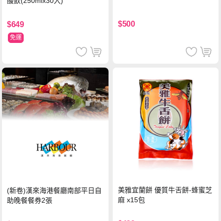
酸飲(250mlx30入)
$500
$649
免運
美雅宜蘭餅 優質牛舌餅-蜂蜜芝
(新卷)漢來海港餐廳南部平日自
麻 x15包
助晚餐餐券2張