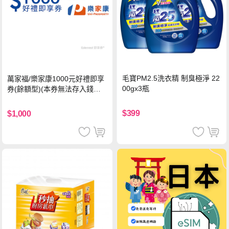
毛寶PM2.5洗衣精 制臭極淨 22
萬家福/樂家康1000元好禮即享
00gx3瓶
券(餘額型)(本券無法存入錢包
中使用)
$399
$1,000