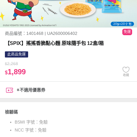
免運
商品編號：1401468 | UA2600006402
【SPIX】搖搖香脆點心麵 原味隨手包 12盒/箱
此商品免運
2,268
$
1,899
$
收藏
※不適用優惠券
檢驗碼
BSMI 字號：
免驗
NCC 字號：
免驗