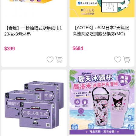
【AOTEX】eSIM日本7天無限
【春風】一秒抽取式廚房紙巾1
高速網路吃到飽兌換券(MO)
20抽x3包x4串
$684
$399