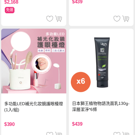
$439
$2,168
免運
日本獅王植物物語洗面乳130g-
多功能LED補光化妝鏡護眼檯燈
深層潔淨*6條
(1入/組)
$439
$390