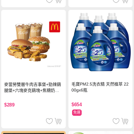
毛寶PM2.5洗衣精 天然植萃 22
麥當勞雙層牛肉吉事堡+勁辣鷄
00gx6瓶
腿堡+六塊麥克鷄塊+焦糖奶茶
(冰)*2 好禮即享券
$654
$289
免運