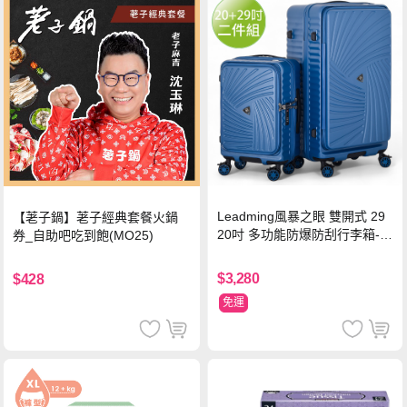
Leadming風暴之眼 雙開式 29
【荖子鍋】荖子經典套餐火鍋
20吋 多功能防爆防刮行李箱-海
券_自助吧吃到飽(MO25)
軍藍
$3,280
$428
免運