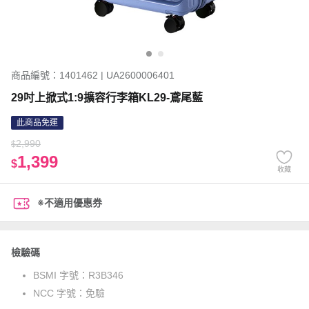
商品編號：1401462 | UA2600006401
29吋上掀式1:9擴容行李箱KL29-鳶尾藍
此商品免運
2,990
$
1,399
$
收藏
※不適用優惠券
檢驗碼
BSMI 字號：
R3B346
NCC 字號：
免驗