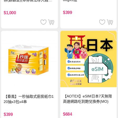
券(餘額型)(本券無法存入錢包
中使用)
$399
$1,000
【AOTEX】eSIM日本7天無限
【春風】一秒抽取式廚房紙巾1
高速網路吃到飽兌換券(MO)
20抽x3包x4串
$684
$399