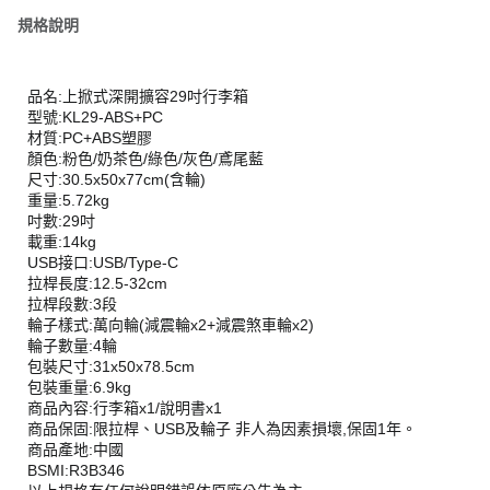
規格說明
品名:上掀式深開擴容29吋行李箱
型號:KL29-ABS+PC
材質:PC+ABS塑膠
顏色:粉色/奶茶色/綠色/灰色/鳶尾藍
尺寸:30.5x50x77cm(含輪)
重量:5.72kg
吋數:29吋
載重:14kg
USB接口:USB/Type-C
拉桿長度:12.5-32cm
拉桿段數:3段
輪子樣式:萬向輪(減震輪x2+減震煞車輪x2)
輪子數量:4輪
包裝尺寸:31x50x78.5cm
包裝重量:6.9kg
商品內容:行李箱x1/說明書x1
商品保固:限拉桿、USB及輪子 非人為因素損壞,保固1年。
商品產地:中國
BSMI:R3B346