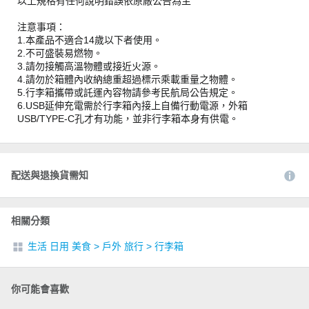
以上規格有任何說明錯誤依原廠公告為主
注意事項：
1.本產品不適合14歲以下者使用。
2.不可盛裝易燃物。
3.請勿接觸高溫物體或接近火源。
4.請勿於箱體內收納總重超過標示乘載重量之物體。
5.行李箱攜帶或託運內容物請參考民航局公告規定。
6.USB延伸充電需於行李箱內接上自備行動電源，外箱
USB/TYPE-C孔才有功能，並非行李箱本身有供電。
配送與退換貨需知
相關分類
生活 日用 美食
>
戶外 旅行
>
行李箱
你可能會喜歡