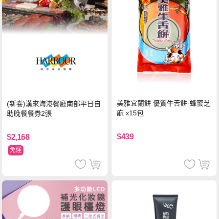
美雅宜蘭餅 優質牛舌餅-蜂蜜芝
(新卷)漢來海港餐廳南部平日自
麻 x15包
助晚餐餐券2張
$439
$2,168
免運