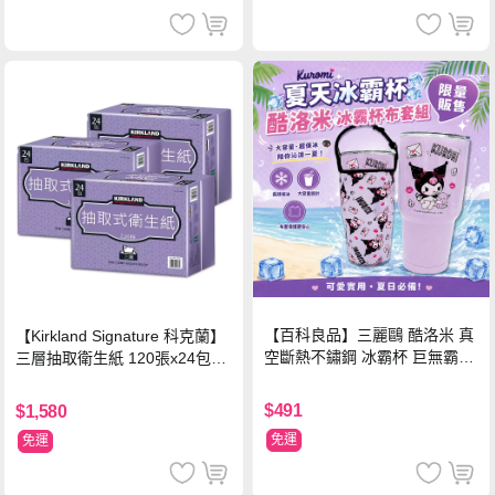
【百科良品】三麗鷗 酷洛米 真
【Kirkland Signature 科克蘭】
空斷熱不鏽鋼 冰霸杯 巨無霸鋼
三層抽取衛生紙 120張x24包x3
杯 保冰保溫飲料杯 隨行杯 900
串/箱
ml-信封款(贈手提杯套)
$491
$1,580
免運
免運