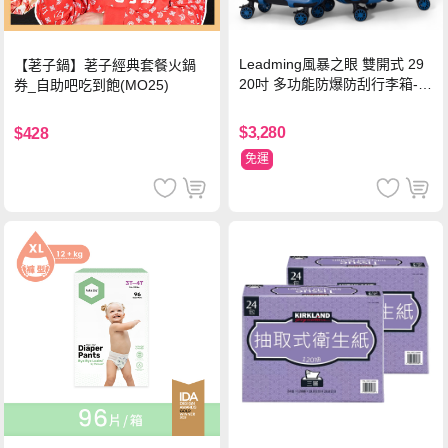
Leadming風暴之眼 雙開式 29
【荖子鍋】荖子經典套餐火鍋
20吋 多功能防爆防刮行李箱-海
券_自助吧吃到飽(MO25)
軍藍
$3,280
$428
免運