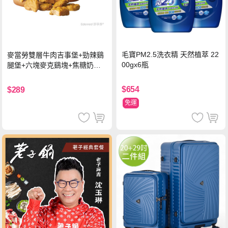
毛寶PM2.5洗衣精 天然植萃 22
麥當勞雙層牛肉吉事堡+勁辣鷄
00gx6瓶
腿堡+六塊麥克鷄塊+焦糖奶茶
(冰)*2 好禮即享券
$654
$289
免運