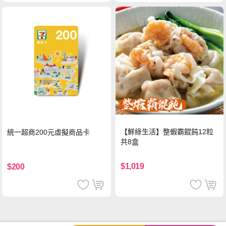
【鮮綠生活】整蝦霸餛飩12粒
統一超商200元虛擬商品卡
共8盒
$1,019
$200