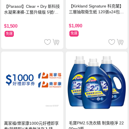
【Kirkland Signature 科克蘭】
【Parasol】Clear + Dry 新科技
三層抽取衛生紙 120張x24包x2
水凝果凍褲-工藝升級版 5號/XL
串
超值禮盒組 (96片)
$1,090
$1,500
免運
免運
毛寶PM2.5洗衣精 制臭極淨 22
萬家福/樂家康1000元好禮即享
00gx3瓶