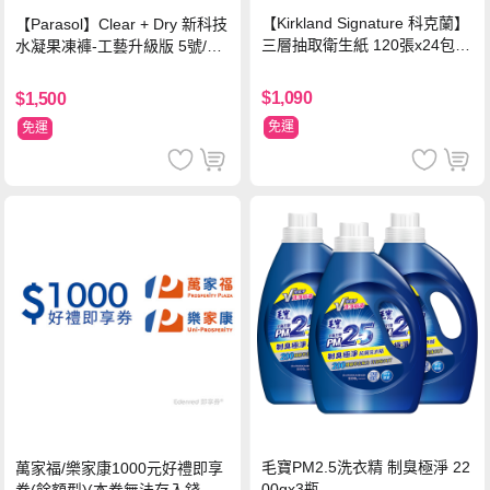
【Kirkland Signature 科克蘭】
【Parasol】Clear + Dry 新科技
三層抽取衛生紙 120張x24包x2
水凝果凍褲-工藝升級版 5號/XL
串
超值禮盒組 (96片)
$1,090
$1,500
免運
免運
毛寶PM2.5洗衣精 制臭極淨 22
萬家福/樂家康1000元好禮即享
00gx3瓶