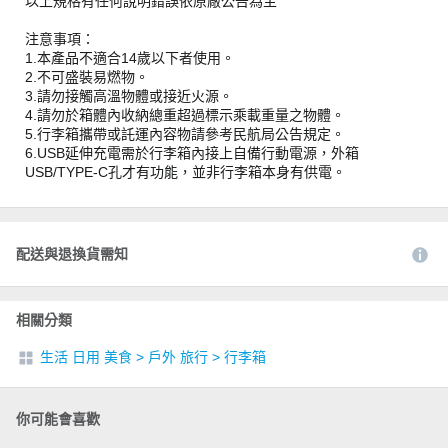
以上規格有任何說明錯誤依原廠公告為主
注意事項：
1.本產品不適合14歲以下者使用。
2.不可盛裝易燃物。
3.請勿接觸高溫物體或接近火源。
4.請勿於箱體內收納總重超過標示乘載重量之物體。
5.行李箱攜帶或託運內容物請參考民航局公告規定。
6.USB延伸充電需於行李箱內接上自備行動電源，外箱
USB/TYPE-C孔才有功能，並非行李箱本身有供電。
配送與退換貨需知
相關分類
生活 日用 美食
>
戶外 旅行
>
行李箱
你可能會喜歡