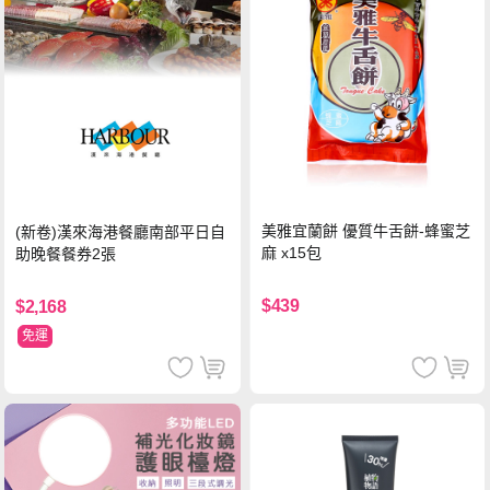
美雅宜蘭餅 優質牛舌餅-蜂蜜芝
(新卷)漢來海港餐廳南部平日自
麻 x15包
助晚餐餐券2張
$439
$2,168
免運