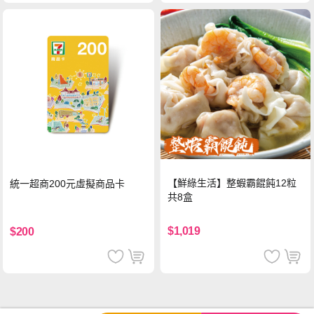
【鮮綠生活】整蝦霸餛飩12粒
統一超商200元虛擬商品卡
共8盒
$1,019
$200