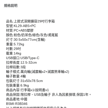
規格說明
品名:上掀式深開擴容29吋行李箱
型號:KL29-ABS+PC
材質:PC+ABS塑膠
顏色:粉色/奶茶色/綠色/灰色/鳶尾藍
尺寸:30.5x50x77cm(含輪)
重量:5.72kg
吋數:29吋
載重:14kg
USB接口:USB/Type-C
拉桿長度:12.5-32cm
拉桿段數:3段
輪子樣式:萬向輪(減震輪x2+減震煞車輪x2)
輪子數量:4輪
包裝尺寸:31x50x78.5cm
包裝重量:6.9kg
商品內容:行李箱x1/說明書x1
商品保固:限拉桿、USB及輪子 非人為因素損壞,保固1年。
商品產地:中國
BSMI:R3B346