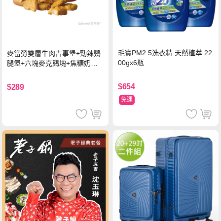
毛寶PM2.5洗衣精 天然植萃 22
麥當勞雙層牛肉吉事堡+勁辣鷄
00gx6瓶
腿堡+六塊麥克鷄塊+焦糖奶茶
(冰)*2 好禮即享券
$654
$289
免運