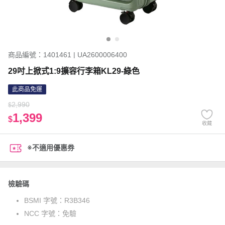
商品編號：1401461 | UA2600006400
29吋上掀式1:9擴容行李箱KL29-綠色
此商品免運
2,990
$
1,399
$
收藏
※不適用優惠券
檢驗碼
BSMI 字號：
R3B346
NCC 字號：
免驗