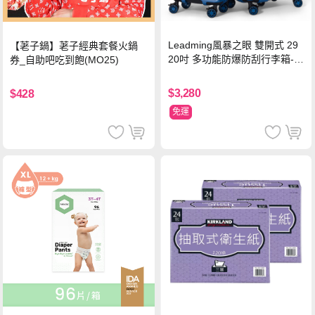
Leadming風暴之眼 雙開式 29
【荖子鍋】荖子經典套餐火鍋
20吋 多功能防爆防刮行李箱-海
券_自助吧吃到飽(MO25)
軍藍
$3,280
$428
免運