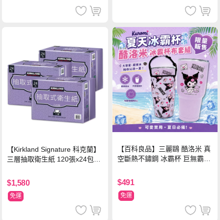
【百科良品】三麗鷗 酷洛米 真
【Kirkland Signature 科克蘭】
空斷熱不鏽鋼 冰霸杯 巨無霸鋼
三層抽取衛生紙 120張x24包x3
杯 保冰保溫飲料杯 隨行杯 900
串/箱
ml-信封款(贈手提杯套)
$491
$1,580
免運
免運