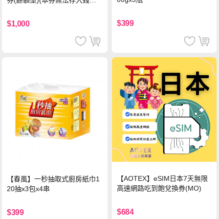
券(餘額型)(本券無法存入錢包
中使用)
$399
$1,000
【AOTEX】eSIM日本7天無限
【春風】一秒抽取式廚房紙巾1
高速網路吃到飽兌換券(MO)
20抽x3包x4串
$684
$399