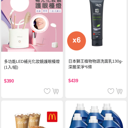
日本獅王植物物語洗面乳130g-
多功能LED補光化妝鏡護眼檯燈
深層潔淨*6條
(1入/組)
$439
$390