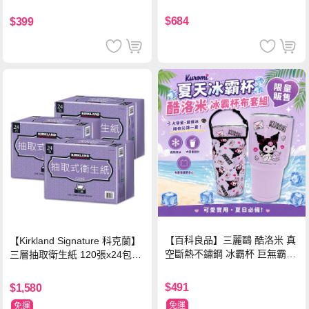
$684
$399
【百科良品】三麗鷗 酷洛米 真
【Kirkland Signature 科克蘭】
空斷熱不鏽鋼 冰霸杯 巨無霸鋼
三層抽取衛生紙 120張x24包x3
杯 保冰保溫飲料杯 隨行杯 900
串/箱
ml-信封款(贈手提杯套)
$491
$1,580
免運
免運