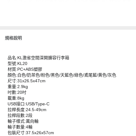
規格說明
品名:KL激省空間深開擴容行李箱
型號:KL20
材質:PC+ABS塑膠
顏色:白色/奶茶色/粉色/黑色/天藍色/綠色/鳶尾藍/黄色/灰色
尺寸:31x26.5x47cm
重量:2.9kg
吋數:20吋
載重:8kg
USB接口:USB/Type-C
拉桿長度:24.5-49cm
拉桿段數:2段
輪子樣式:萬向輪
輪子數量:4輪
包裝尺寸:37.5x26x57cm