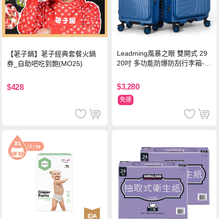
Leadming風暴之眼 雙開式 29
【荖子鍋】荖子經典套餐火鍋
20吋 多功能防爆防刮行李箱-海
券_自助吧吃到飽(MO25)
軍藍
$3,280
$428
免運