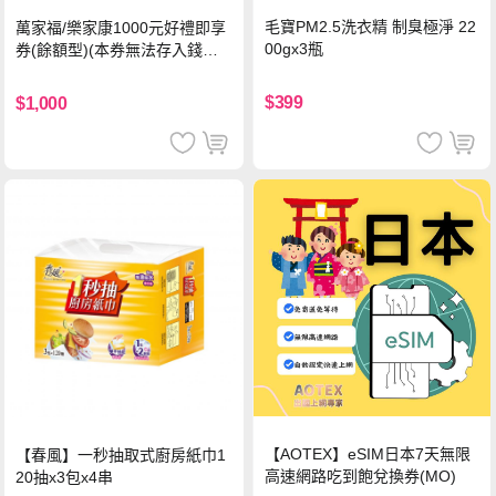
毛寶PM2.5洗衣精 制臭極淨 22
萬家福/樂家康1000元好禮即享
00gx3瓶
券(餘額型)(本券無法存入錢包
中使用)
$399
$1,000
【AOTEX】eSIM日本7天無限
【春風】一秒抽取式廚房紙巾1
高速網路吃到飽兌換券(MO)
20抽x3包x4串