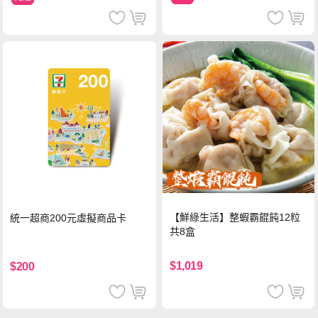
【鮮綠生活】整蝦霸餛飩12粒
統一超商200元虛擬商品卡
共8盒
$1,019
$200