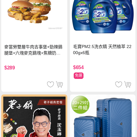
毛寶PM2.5洗衣精 天然植萃 22
麥當勞雙層牛肉吉事堡+勁辣鷄
00gx6瓶
腿堡+六塊麥克鷄塊+焦糖奶茶
(冰)*2 好禮即享券
$654
$289
免運