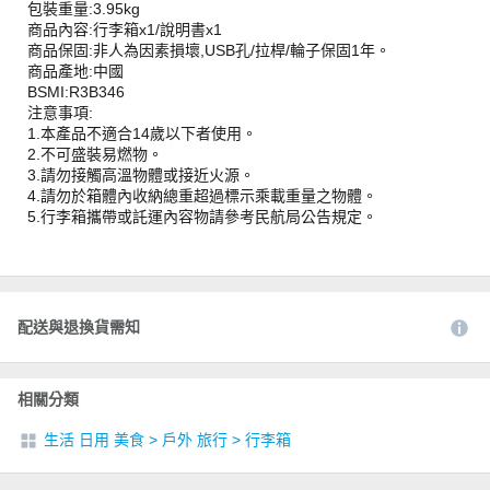
包裝重量:3.95kg
商品內容:行李箱x1/說明書x1
商品保固:非人為因素損壞,USB孔/拉桿/輪子保固1年。
商品產地:中國
BSMI:R3B346
注意事項:
1.本產品不適合14歲以下者使用。
2.不可盛裝易燃物。
3.請勿接觸高溫物體或接近火源。
4.請勿於箱體內收納總重超過標示乘載重量之物體。
5.行李箱攜帶或託運內容物請參考民航局公告規定。
配送與退換貨需知
相關分類
生活 日用 美食
>
戶外 旅行
>
行李箱