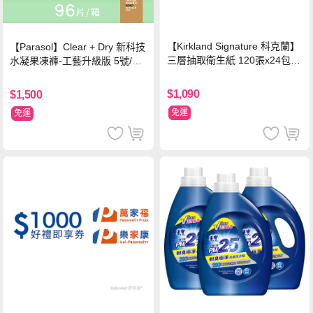
【Kirkland Signature 科克蘭】
【Parasol】Clear + Dry 新科技
三層抽取衛生紙 120張x24包x2
水凝果凍褲-工藝升級版 5號/XL
串
超值禮盒組 (96片)
$1,090
$1,500
免運
免運