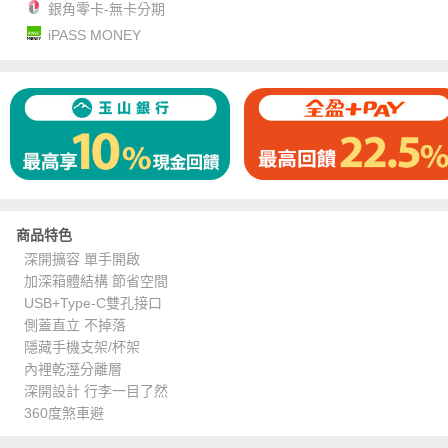
銀角零卡-無卡分期
iPASS MONEY
商品特色
深開擴容 單手開啟
加深箱體結構 節省空間
USB+Type-C雙孔接口
側蓋直立 不掉落
隱藏手機支架/杯架
內裡乾溼分離層
深開設計 行李一目了然
360度煞車避