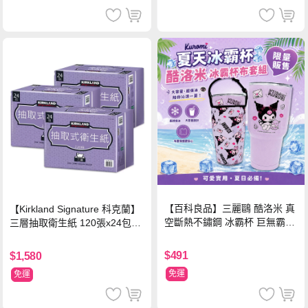
【百科良品】三麗鷗 酷洛米 真
【Kirkland Signature 科克蘭】
空斷熱不鏽鋼 冰霸杯 巨無霸鋼
三層抽取衛生紙 120張x24包x3
杯 保冰保溫飲料杯 隨行杯 900
串/箱
ml-信封款(贈手提杯套)
$491
$1,580
免運
免運