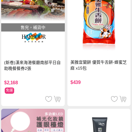
售完，補貨中
美雅宜蘭餅 優質牛舌餅-蜂蜜芝
(新卷)漢來海港餐廳南部平日自
麻 x15包
助晚餐餐券2張
$439
$2,168
免運