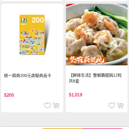
【鮮綠生活】整蝦霸餛飩12粒
統一超商200元虛擬商品卡
共8盒
$1,019
$200