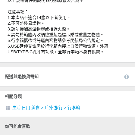
以上規格有任何說明錯誤依原廠公告為主
注意事項：
1.本產品不適合14歲以下者使用。
2.不可盛裝易燃物。
3.請勿接觸高溫物體或接近火源。
4.請勿於箱體內收納總重超過標示乘載重量之物體。
5.行李箱攜帶或託運內容物請參考民航局公告規定。
6.USB延伸充電需於行李箱內接上自備行動電源，外箱
USB/TYPE-C孔才有功能，並非行李箱本身有供電。
配送與退換貨需知
相關分類
生活 日用 美食
>
戶外 旅行
>
行李箱
你可能會喜歡