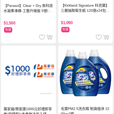
【Kirkland Signature 科克蘭】
【Parasol】Clear + Dry 新科技
三層抽取衛生紙 120張x24包x2
水凝果凍褲-工藝升級版 5號/XL
串
超值禮盒組 (96片)
$1,090
$1,500
免運
免運
毛寶PM2.5洗衣精 制臭極淨 22
萬家福/樂家康1000元好禮即享
00gx3瓶