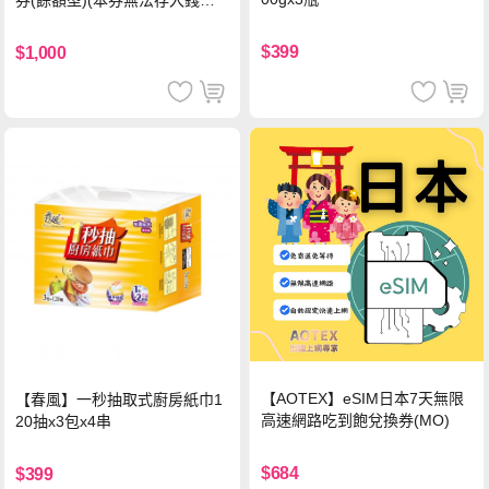
券(餘額型)(本券無法存入錢包
中使用)
$399
$1,000
【AOTEX】eSIM日本7天無限
【春風】一秒抽取式廚房紙巾1
高速網路吃到飽兌換券(MO)
20抽x3包x4串
$684
$399