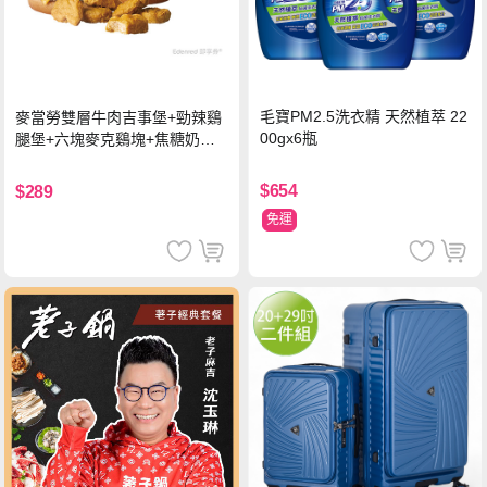
毛寶PM2.5洗衣精 天然植萃 22
麥當勞雙層牛肉吉事堡+勁辣鷄
00gx6瓶
腿堡+六塊麥克鷄塊+焦糖奶茶
(冰)*2 好禮即享券
$654
$289
免運