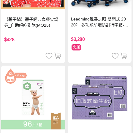
Leadming風暴之眼 雙開式 29
【荖子鍋】荖子經典套餐火鍋
20吋 多功能防爆防刮行李箱-海
券_自助吧吃到飽(MO25)
軍藍
$3,280
$428
免運