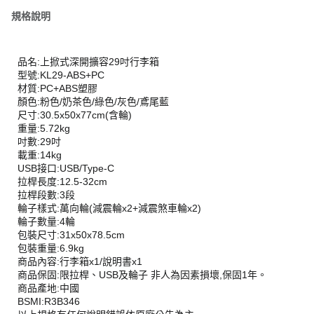
規格說明
品名:上掀式深開擴容29吋行李箱
型號:KL29-ABS+PC
材質:PC+ABS塑膠
顏色:粉色/奶茶色/綠色/灰色/鳶尾藍
尺寸:30.5x50x77cm(含輪)
重量:5.72kg
吋數:29吋
載重:14kg
USB接口:USB/Type-C
拉桿長度:12.5-32cm
拉桿段數:3段
輪子樣式:萬向輪(減震輪x2+減震煞車輪x2)
輪子數量:4輪
包裝尺寸:31x50x78.5cm
包裝重量:6.9kg
商品內容:行李箱x1/說明書x1
商品保固:限拉桿、USB及輪子 非人為因素損壞,保固1年。
商品產地:中國
BSMI:R3B346