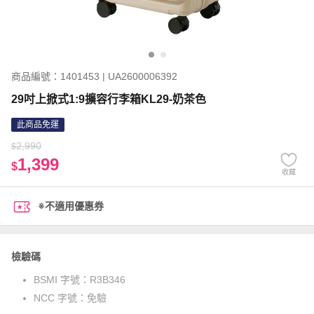
商品編號：1401453 | UA2600006392
29吋上掀式1:9擴容行李箱KL29-奶茶色
此商品免運
2,990
$
1,399
$
收藏
※不適用優惠券
檢驗碼
BSMI 字號：
R3B346
NCC 字號：
免驗