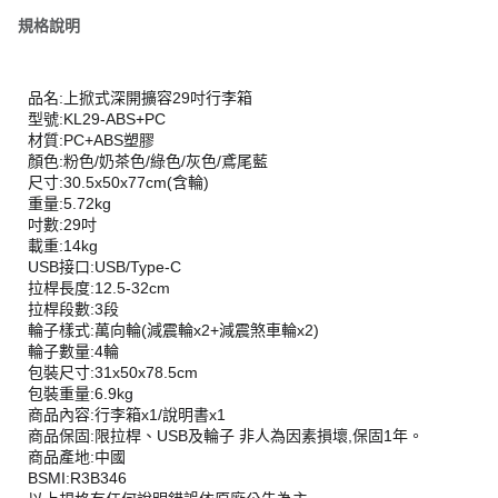
規格說明
品名:上掀式深開擴容29吋行李箱
型號:KL29-ABS+PC
材質:PC+ABS塑膠
顏色:粉色/奶茶色/綠色/灰色/鳶尾藍
尺寸:30.5x50x77cm(含輪)
重量:5.72kg
吋數:29吋
載重:14kg
USB接口:USB/Type-C
拉桿長度:12.5-32cm
拉桿段數:3段
輪子樣式:萬向輪(減震輪x2+減震煞車輪x2)
輪子數量:4輪
包裝尺寸:31x50x78.5cm
包裝重量:6.9kg
商品內容:行李箱x1/說明書x1
商品保固:限拉桿、USB及輪子 非人為因素損壞,保固1年。
商品產地:中國
BSMI:R3B346