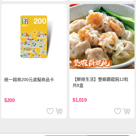
【鮮綠生活】整蝦霸餛飩12粒
統一超商200元虛擬商品卡
共8盒
$1,019
$200