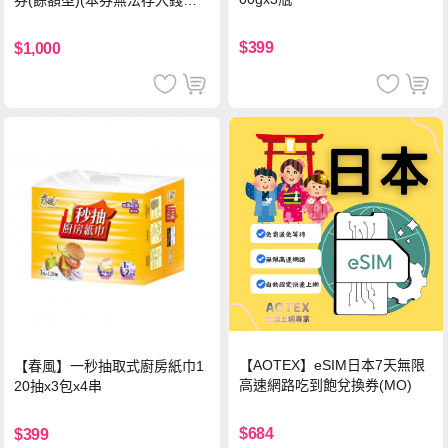
券(餘額型)(本券無法存入錢包
中使用)
$399
$1,000
【AOTEX】eSIM日本7天無限
【春風】一秒抽取式廚房紙巾1
高速網路吃到飽兌換券(MO)
20抽x3包x4串
$684
$399