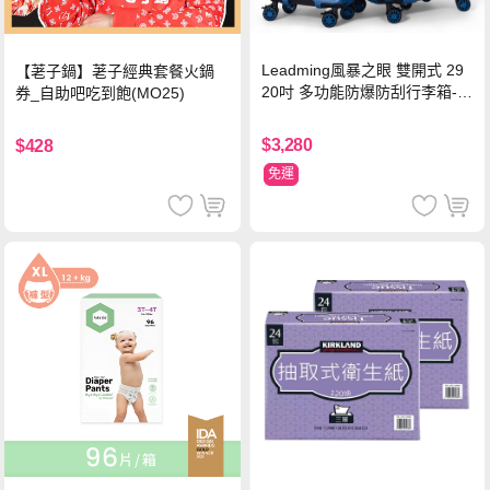
Leadming風暴之眼 雙開式 29
【荖子鍋】荖子經典套餐火鍋
20吋 多功能防爆防刮行李箱-海
券_自助吧吃到飽(MO25)
軍藍
$3,280
$428
免運