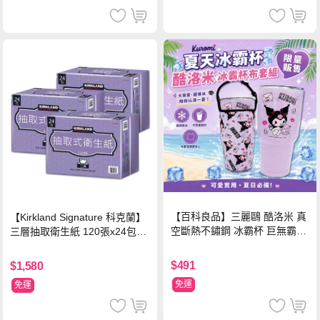
【百科良品】三麗鷗 酷洛米 真
【Kirkland Signature 科克蘭】
空斷熱不鏽鋼 冰霸杯 巨無霸鋼
三層抽取衛生紙 120張x24包x3
杯 保冰保溫飲料杯 隨行杯 900
串/箱
ml-信封款(贈手提杯套)
$491
$1,580
免運
免運