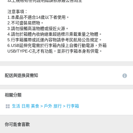
以上規格有任何說明錯誤依原廠公告為主
注意事項：
1.本產品不適合14歲以下者使用。
2.不可盛裝易燃物。
3.請勿接觸高溫物體或接近火源。
4.請勿於箱體內收納總重超過標示乘載重量之物體。
5.行李箱攜帶或託運內容物請參考民航局公告規定。
6.USB延伸充電需於行李箱內接上自備行動電源，外箱
USB/TYPE-C孔才有功能，並非行李箱本身有供電。
配送與退換貨需知
相關分類
生活 日用 美食
>
戶外 旅行
>
行李箱
你可能會喜歡