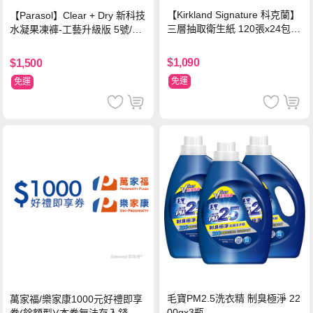
【Kirkland Signature 科克蘭】
【Parasol】Clear + Dry 新科技
三層抽取衛生紙 120張x24包x2
水凝果凍褲-工藝升級版 5號/XL
串
超值禮盒組 (96片)
$1,090
$1,500
免運
免運
毛寶PM2.5洗衣精 制臭極淨 22
萬家福/樂家康1000元好禮即享
00gx3瓶