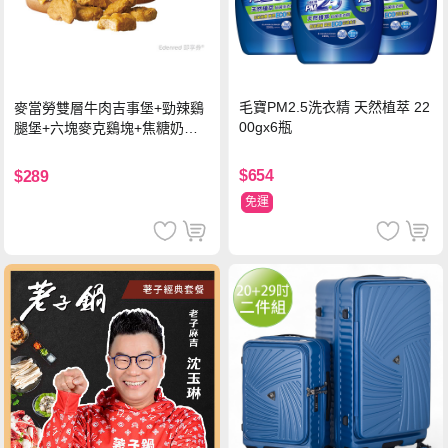
毛寶PM2.5洗衣精 天然植萃 22
麥當勞雙層牛肉吉事堡+勁辣鷄
00gx6瓶
腿堡+六塊麥克鷄塊+焦糖奶茶
(冰)*2 好禮即享券
$654
$289
免運