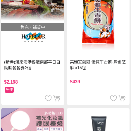
售完，補貨中
美雅宜蘭餅 優質牛舌餅-蜂蜜芝
(新卷)漢來海港餐廳南部平日自
麻 x15包
助晚餐餐券2張
$439
$2,168
免運