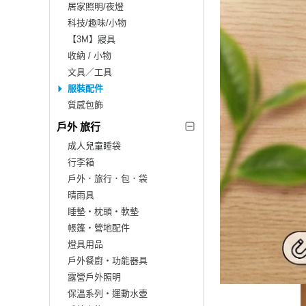
居家照明/夜燈
科技/趣味/小物
【3M】寢具
收納 / 小物
文具／工具
服裝配件
質感包飾
戶外 旅行
成人兒童睡袋
行李箱
戶外．旅行．包．袋
晴雨具
睡墊‧枕頭‧軟墊
帳篷‧營地配件
燈具用品
戶外餐廚‧功能器具
露營戶外照明
保溫系列‧運動水壺