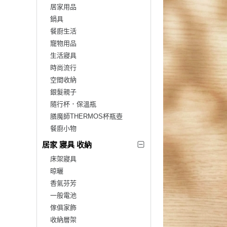
居家用品
鍋具
餐廚生活
寵物用品
生活寢具
時尚流行
空間收納
銀髮親子
隨行杯．保溫瓶
膳魔師THERMOS杯瓶壺
餐廚小物
居家 寢具 收納
床架寢具
晾曬
香氣芬芳
一般電池
傢俱家飾
收納層架