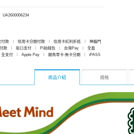
︱
UA2600006234
次付款
︱
信用卡分期付款
︱
信用卡紅利折抵
︱
神腦門
y付款
︱
街口支付
︱
Pi拍錢包
︱
台灣Pay
︱
全盈
全支付
︱
Apple Pay
︱
銀角零卡-無卡分期
︱
iPASS
商品介紹
規格