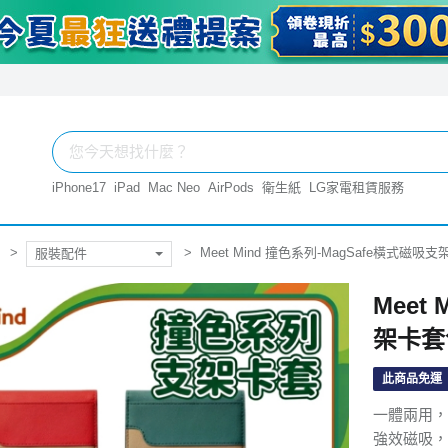
iPhone17
iPad
Mac Neo
AirPods
衛生紙
LG家電租賃服務
Meet Mind 撞色系列-MagSafe橫式磁吸
服裝配件
Meet
架卡套
此商品免運
一體兩用，
強效磁吸，