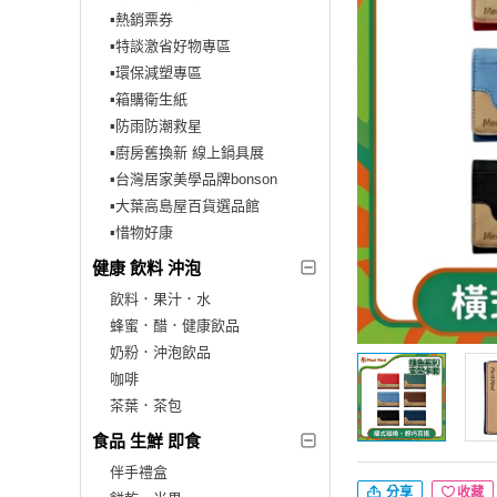
▪︎熱銷票券
▪︎特談激省好物專區
▪︎環保減塑專區
▪︎箱購衛生紙
▪︎防雨防潮救星
▪︎廚房舊換新 線上鍋具展
▪︎台灣居家美學品牌bonson
▪︎大葉高島屋百貨選品館
▪︎惜物好康
健康 飲料 沖泡
飲料．果汁．水
蜂蜜．醋．健康飲品
奶粉．沖泡飲品
咖啡
茶葉．茶包
食品 生鮮 即食
伴手禮盒
分享
收藏