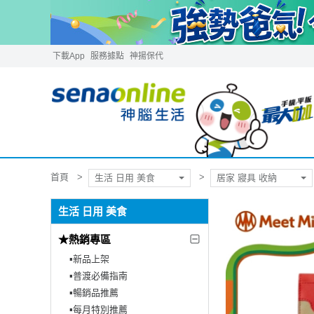
下載App
服務據點
神揚保代
首頁
生活 日用 美食
居家 寢具 收納
生活 日用 美食
★熱銷專區
▪︎新品上架
▪︎普渡必備指南
▪︎暢銷品推薦
▪︎每月特別推薦