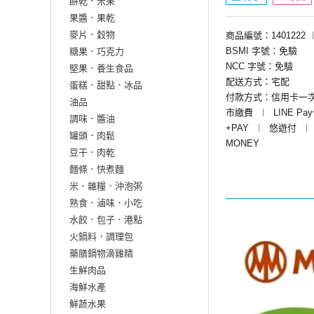
餅乾．米果
果醬．果乾
麥片．穀物
商品編號：1401222
BSMI 字號：免驗
糖果．巧克力
NCC 字號：免驗
堅果．養生食品
配送方式：宅配
蛋糕．甜點．冰品
付款方式：信用卡一
油品
市繳費
︱
LINE Pa
調味．醬油
+PAY
︱
悠遊付
︱
罐頭．肉鬆
MONEY
豆干．肉乾
麵條．快煮麵
米．雜糧．沖泡粥
熟食．滷味．小吃
水餃．包子．港點
火鍋料．調理包
藥膳鍋物滴雞精
生鮮肉品
海鮮水產
鮮蔬水果