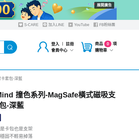
展開廣告
S-CARE
加入LINE
YouTube
FB粉絲團
商品
項
登入
︱
註冊
0
購物車
會員中心
支架卡套包-深藍
 Mind 撞色系列-MagSafe橫式磁吸支
包-深藍
是卡包也是支架
穩固不輕易掉落