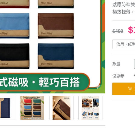
感應防盜雙
極致輕薄，
$
$499
信用卡紅
數量
優惠券