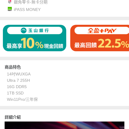
銀角零卡-無卡分期
iPASS MONEY
商品特色
14吋WUXGA
Ultra 7 255H
16G DDR5
1TB SSD
Win11Pro/三年保
詳細介紹