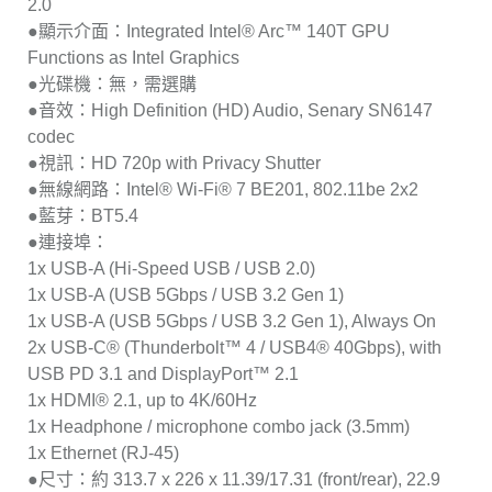
2.0
●顯示介面：Integrated Intel® Arc™ 140T GPU
Functions as Intel Graphics
●光碟機：無，需選購
●音效：High Definition (HD) Audio, Senary SN6147
codec
●視訊：HD 720p with Privacy Shutter
●無線網路：Intel® Wi-Fi® 7 BE201, 802.11be 2x2
●藍芽：BT5.4
●連接埠：
1x USB-A (Hi-Speed USB / USB 2.0)
1x USB-A (USB 5Gbps / USB 3.2 Gen 1)
1x USB-A (USB 5Gbps / USB 3.2 Gen 1), Always On
2x USB-C® (Thunderbolt™ 4 / USB4® 40Gbps), with
USB PD 3.1 and DisplayPort™ 2.1
1x HDMI® 2.1, up to 4K/60Hz
1x Headphone / microphone combo jack (3.5mm)
1x Ethernet (RJ-45)
●尺寸：約 313.7 x 226 x 11.39/17.31 (front/rear), 22.9