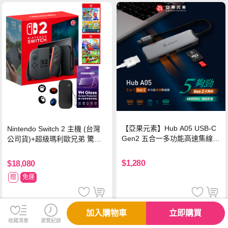
【亞果元素】Hub A05 USB-C
Nintendo Switch 2 主機 (台灣
Gen2 五合一多功能高速集線
公司貨)+超級瑪利歐兄弟 驚奇
器-灰
同遊鈴鈴公園 中文版+瑪利歐網
球 狂熱 中文版
$1,280
$18,080
贈
免運
加入購物車
立即購買
收藏清單
瀏覽紀錄