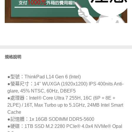
規格說明
●型號：ThinkPad L14 Gen 6 (Intel)
●螢幕尺寸：14" WUXGA (1920x1200) IPS 400nits Anti-
glare, 45% NTSC, 60Hz, DBEF5
●處理器：Intel® Core Ultra 7 255H, 16C (6P + 8E +
2LPE) / 16T, Max Turbo up to 5.1GHz, 24MB Intel Smart
Cache
●記憶體：1x 16GB SODIMM DDR5-5600
●硬碟：1TB SSD M.2 2280 PCIe® 4.0x4 NVMe® Opal