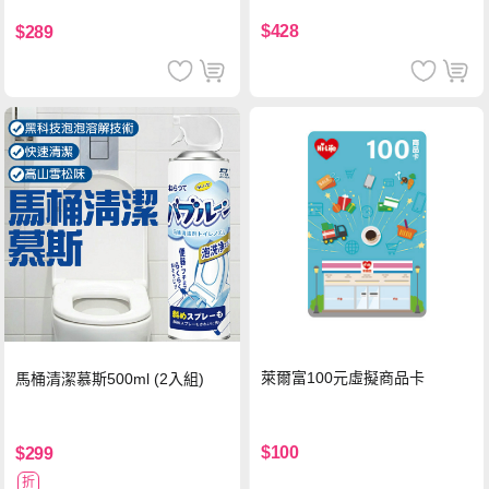
(冰)*2 好禮即享券
$428
$289
萊爾富100元虛擬商品卡
馬桶清潔慕斯500ml (2入組)
$100
$299
折