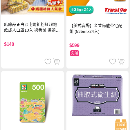
結緣品★白沙屯媽祖粉紅超跑
【美式賣場】金萱烏龍茶宅配
款成人口罩10入 過香爐 媽祖加
組 (535mlx24入)
持
$140
$599
免運