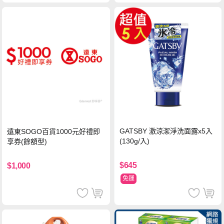
GATSBY 激涼潔淨洗面露x5入
遠東SOGO百貨1000元好禮即
(130g/入)
享券(餘額型)
$645
$1,000
免運