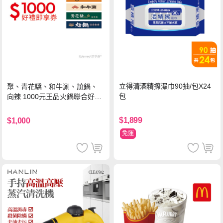
立得清酒精擦濕巾90抽/包X24
聚、青花驕、和牛涮、尬鍋、
包
向辣 1000元王品火鍋聯合好禮
即享券(一次抵用型)
$1,899
$1,000
免運