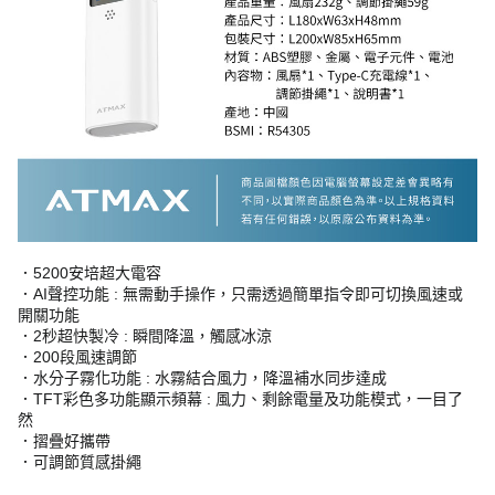
．5200安培超大電容
．AI聲控功能 : 無需動手操作，只需透過簡單指令即可切換風速或
開關功能
．2秒超快製冷 : 瞬間降溫，觸感冰涼
．200段風速調節
．水分子霧化功能 : 水霧結合風力，降溫補水同步達成
．TFT彩色多功能顯示頻幕 : 風力、剩餘電量及功能模式，一目了
然
．摺疊好攜帶
．可調節質感掛繩