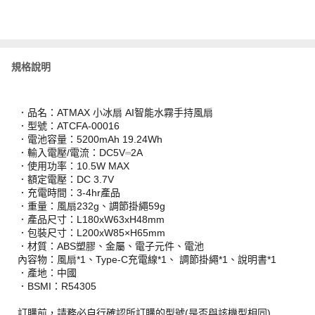
規格說明
．品名：ATMAX 小冰扇 AI智能水霧手持風扇
．型號：ATCFA-00016
．電池容量：5200mAh 19.24Wh
．輸入電壓/電流：DC5V⎓2A
．使用功率：10.5W MAX
．額定電壓：DC 3.7V
．充電時間：3-4hr產品
．重量：風扇232g、調節掛繩59g
．產品尺寸：L180xW63xH48mm
．包裝尺寸：L200xW85×H65mm
．材質：ABS塑膠、金屬、電子元件、電池
內容物：風扇*1、Type-C充電線*1、 調節掛繩*1、說明書*1
．產地：中國
．BSMI：R54305
訂購前，請務必自行確認所訂購的型號(是否與該機型相同)