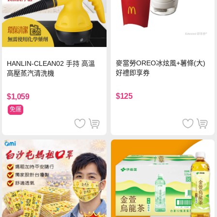
麥當勞OREO冰炫風+薯條(大)
HANLIN-CLEAN02 手持 高溫
好禮即享券
高壓蒸汽清洗機
$125
$1,059
免運