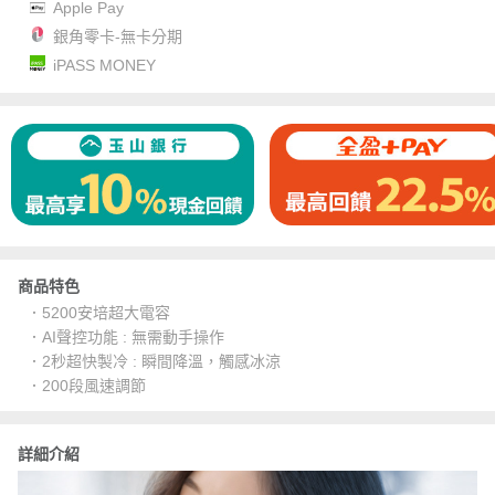
Apple Pay
銀角零卡-無卡分期
iPASS MONEY
商品特色
．5200安培超大電容
．AI聲控功能 : 無需動手操作
．2秒超快製冷 : 瞬間降溫，觸感冰涼
．200段風速調節
詳細介紹