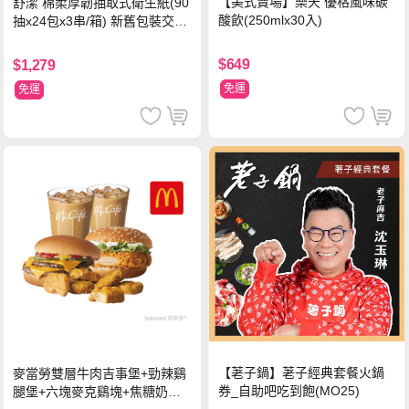
【美式賣場】樂天 優格風味碳
舒潔 棉柔厚韌抽取式衛生紙(90
酸飲(250mlx30入)
抽x24包x3串/箱) 新舊包裝交替
出貨
$649
$1,279
免運
免運
【荖子鍋】荖子經典套餐火鍋
麥當勞雙層牛肉吉事堡+勁辣鷄
券_自助吧吃到飽(MO25)
腿堡+六塊麥克鷄塊+焦糖奶茶