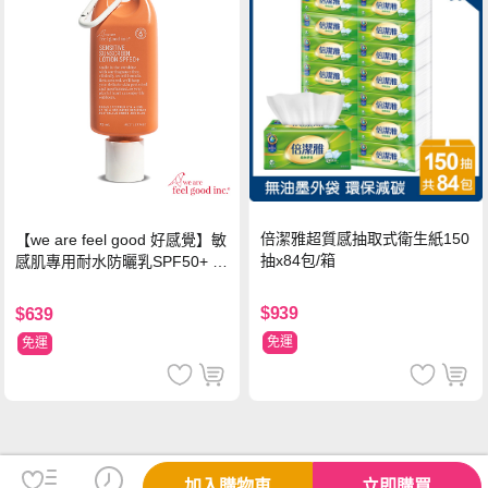
倍潔雅超質感抽取式衛生紙150
【we are feel good 好感覺】敏
抽x84包/箱
感肌專用耐水防曬乳SPF50+ 7
5ml/瓶 X1瓶
$939
$639
免運
免運
加入購物車
立即購買