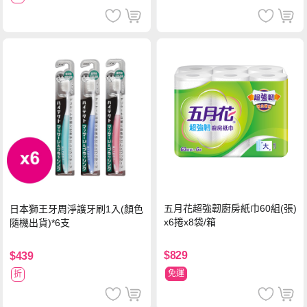
五月花超強韌廚房紙巾60組(張)
日本獅王牙周淨護牙刷1入(顏色
x6捲x8袋/箱
隨機出貨)*6支
$829
$439
免運
折