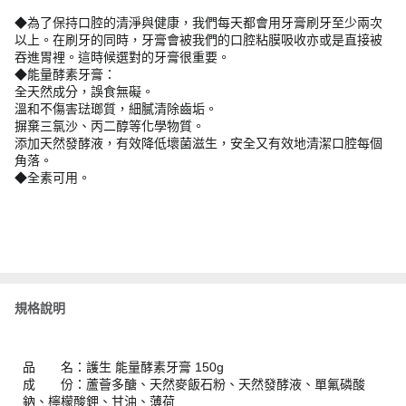
◆為了保持口腔的清淨與健康，我們每天都會用牙膏刷牙至少兩次
以上。在刷牙的同時，牙膏會被我們的口腔粘膜吸收亦或是直接被
吞進胃裡。這時候選對的牙膏很重要。
◆能量酵素牙膏：
全天然成分，誤食無礙。
溫和不傷害琺瑯質，細膩清除齒垢。
摒棄三氯沙、丙二醇等化學物質。
添加天然發酵液，有效降低壞菌滋生，安全又有效地清潔口腔每個
角落。
◆全素可用。
規格說明
品 名：護生 能量酵素牙膏 150g
成 份：蘆薈多醣、天然麥飯石粉、天然發酵液、單氟磷酸
鈉、檸檬酸鉀、甘油、薄荷