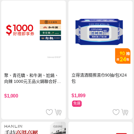
立得清酒精擦濕巾90抽/包X24
聚、青花驕、和牛涮、尬鍋、
包
向辣 1000元王品火鍋聯合好禮
即享券(一次抵用型)
$1,899
$1,000
免運