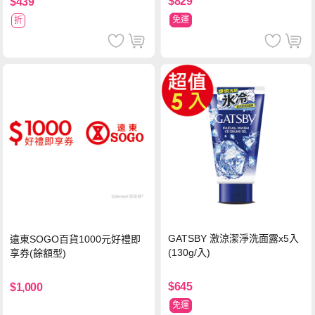
$829
$439
免運
折
GATSBY 激涼潔淨洗面露x5入
遠東SOGO百貨1000元好禮即
(130g/入)
享券(餘額型)
$645
$1,000
免運