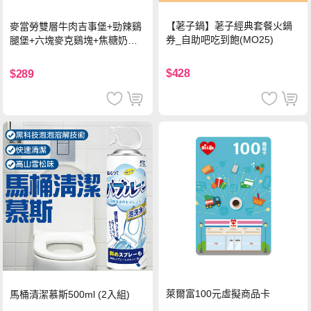
【荖子鍋】荖子經典套餐火鍋
麥當勞雙層牛肉吉事堡+勁辣鷄
券_自助吧吃到飽(MO25)
腿堡+六塊麥克鷄塊+焦糖奶茶
(冰)*2 好禮即享券
$428
$289
萊爾富100元虛擬商品卡
馬桶清潔慕斯500ml (2入組)