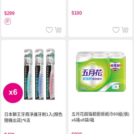
$100
$299
折
五月花超強韌廚房紙巾60組(張)
日本獅王牙周淨護牙刷1入(顏色
x6捲x8袋/箱
隨機出貨)*6支