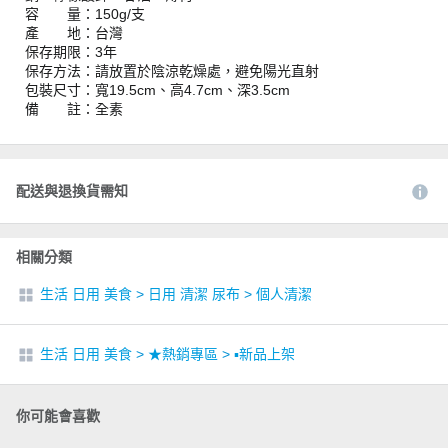
容 量：150g/支
產 地：台灣
保存期限：3年
保存方法：請放置於陰涼乾燥處，避免陽光直射
包裝尺寸：寬19.5cm、高4.7cm、深3.5cm
備 註：全素
配送與退換貨需知
相關分類
生活 日用 美食
>
日用 清潔 尿布
>
個人清潔
生活 日用 美食
>
★熱銷專區
>
▪︎新品上架
你可能會喜歡