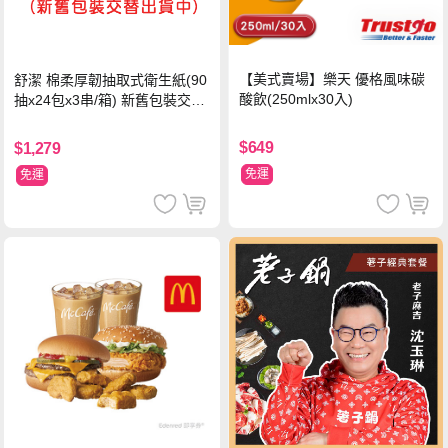
【美式賣場】樂天 優格風味碳
舒潔 棉柔厚韌抽取式衛生紙(90
酸飲(250mlx30入)
抽x24包x3串/箱) 新舊包裝交替
出貨
$649
$1,279
免運
免運