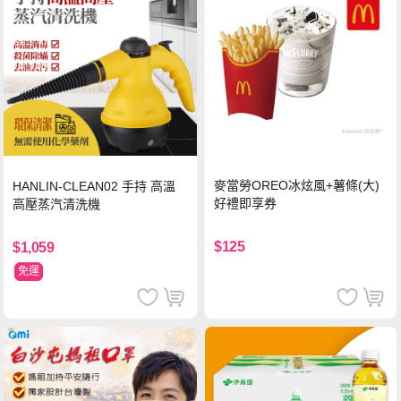
麥當勞OREO冰炫風+薯條(大)
HANLIN-CLEAN02 手持 高溫
好禮即享券
高壓蒸汽清洗機
$125
$1,059
免運