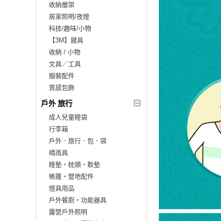
收納層架
居家照明/夜燈
科技/趣味/小物
【3M】寢具
收納 / 小物
文具／工具
服裝配件
質感包飾
戶外 旅行
成人兒童睡袋
行李箱
戶外．旅行．包．袋
晴雨具
睡墊‧枕頭‧軟墊
帳篷‧營地配件
燈具用品
戶外餐廚‧功能器具
露營戶外照明