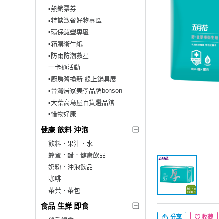
▪︎熱銷票券
▪︎特談激省好物專區
▪︎環保減塑專區
▪︎箱購衛生紙
▪︎防雨防潮救星
一卡通活動
▪︎廚房舊換新 線上鍋具展
▪︎台灣居家美學品牌bonson
▪︎大葉高島屋百貨選品館
▪︎惜物好康
健康 飲料 沖泡
飲料．果汁．水
蜂蜜．醋．健康飲品
奶粉．沖泡飲品
咖啡
茶葉．茶包
食品 生鮮 即食
分享
收藏