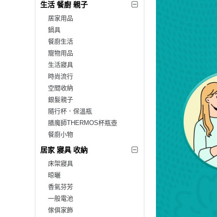
生活 餐廚 親子
居家用品
鍋具
餐廚生活
寵物用品
生活寢具
時尚流行
空間收納
銀髮親子
隨行杯．保溫瓶
膳魔師THERMOS杯瓶壺
餐廚小物
居家 寢具 收納
床架寢具
晾曬
香氣芬芳
一般電池
傢俱家飾