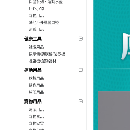
保溫系列‧運動水壺
戶外小物
寵物用品
其他戶外露營周邊
涼感用品
健康工具
舒緩用品
按摩儀/筋膜槍/刮痧板
體重機/運動器材
運動用品
球類用品
健身用品
瑜珈用品
寵物用品
清潔用品
寵物食品
寵物家電