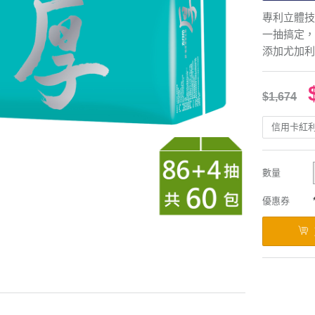
專利立體技
一抽搞定，
添加尤加利
$1,674
信用卡紅
數量
優惠券