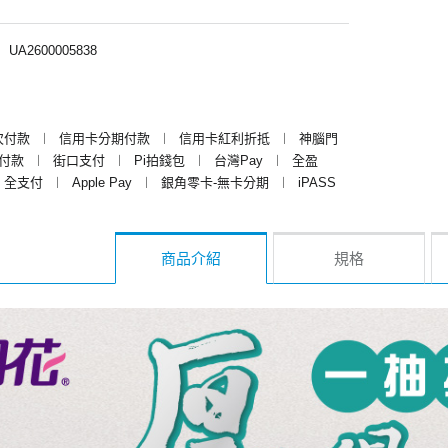
︱
UA2600005838
次付款
︱
信用卡分期付款
︱
信用卡紅利折抵
︱
神腦門
y付款
︱
街口支付
︱
Pi拍錢包
︱
台灣Pay
︱
全盈
全支付
︱
Apple Pay
︱
銀角零卡-無卡分期
︱
iPASS
商品介紹
規格