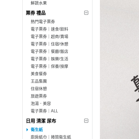
鮮蔬水果
票券 禮品
熱門電子票券
電子票券｜速食/飲料
電子票券｜超商/賣場
電子票券｜住宿/休憩
電子票券｜餐廳/飯店
電子票券｜娛樂/生活
電子票券｜保養/按摩
美食餐券
王品集團
住宿休憩
旅遊票券
泡湯．美容
電子票券｜ALL
日用 清潔 尿布
衛生紙
廚房紙巾｜捲筒衛生紙