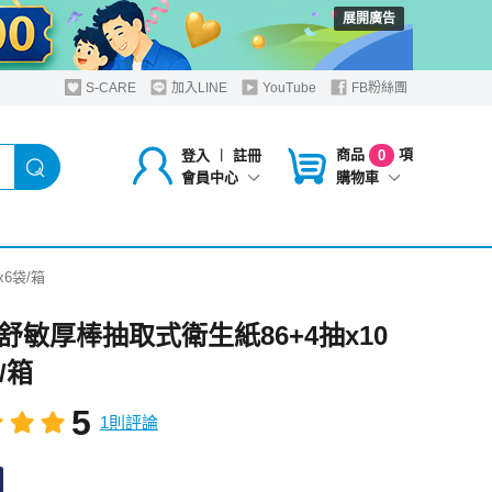
展開廣告
S-CARE
加入LINE
YouTube
FB粉絲團
商品
項
登入
︱
註冊
0
購物車
會員中心
6袋/箱
舒敏厚棒抽取式衛生紙86+4抽x10
/箱
5
1則評論