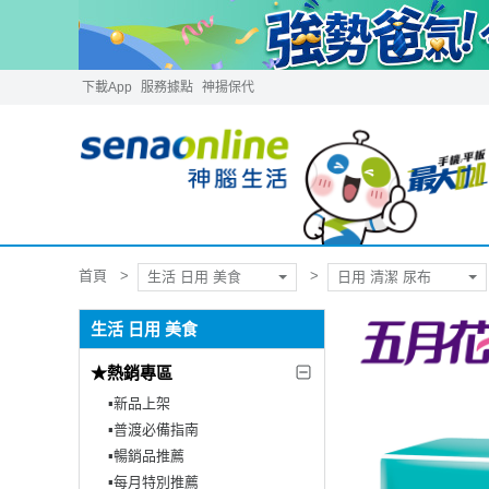
下載App
服務據點
神揚保代
首頁
生活 日用 美食
日用 清潔 尿布
生活 日用 美食
★熱銷專區
▪︎新品上架
▪︎普渡必備指南
▪︎暢銷品推薦
▪︎每月特別推薦