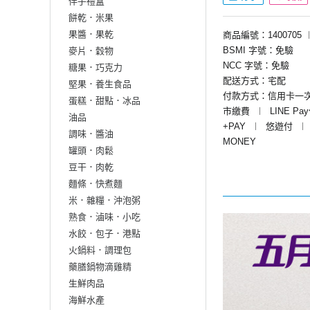
伴手禮盒
餅乾．米果
果醬．果乾
商品編號：1400705
BSMI 字號：免驗
麥片．穀物
NCC 字號：免驗
糖果．巧克力
配送方式：宅配
堅果．養生食品
付款方式：信用卡一
蛋糕．甜點．冰品
市繳費
︱
LINE Pa
油品
+PAY
︱
悠遊付
︱
調味．醬油
MONEY
罐頭．肉鬆
豆干．肉乾
麵條．快煮麵
米．雜糧．沖泡粥
熟食．滷味．小吃
水餃．包子．港點
火鍋料．調理包
藥膳鍋物滴雞精
生鮮肉品
海鮮水產