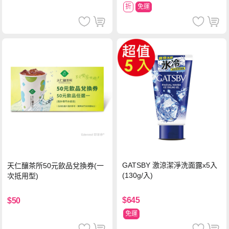
折
免運
GATSBY 激涼潔淨洗面露x5入
天仁釀茶所50元飲品兌換券(一
(130g/入)
次抵用型)
$645
$50
免運