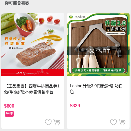
你可能會喜歡
售完，補貨中
Lestar 升級3.0門後掛勾-奶白
【王品集團】西堤牛排商品券1
色
張(單張)(紙本券售價含平台物
流處理費用)
$329
$800
免運