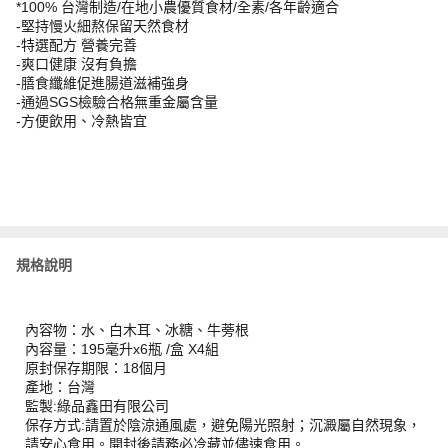
*100% 台灣制造/在地小農優質食材/全素/各年齡適合
-堅持慢火細熬保留天然食材
-特選配方 營養完善
-爽口健康 沒有負擔
-膳食纖維促進腸道滋補強身
-通過SGS檢驗合格無重金屬含量
-方便飲用、冷熱皆宜
規格說明
內容物：水、白木耳、冰糖、牛蒡根
內容量：195毫升x6瓶 /盒 X4組
原封保存期限：18個月
產地：台灣
監製:綠品鑫田有限公司
保存方式:請置於陰涼通風處，避免陽光照射；沉澱屬自然現象，
請安心食用。開封後請務必冷藏並儘速食用。