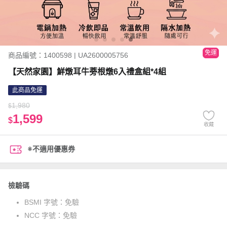
免運
商品編號：1400598 | UA2600005756
【天然家園】鮮燉耳牛蒡根燉6入禮盒組*4組
此商品免運
1,980
$
1,599
$
收藏
※不適用優惠券
檢驗碼
BSMI 字號：
免驗
NCC 字號：
免驗