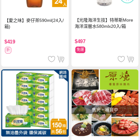
【光隆海洋生技】特蒂斯More
【愛之味】麥仔茶590ml(24入/
海洋深層水580mlx20入/箱
箱)
$497
$419
免運
折
售完，補貨中