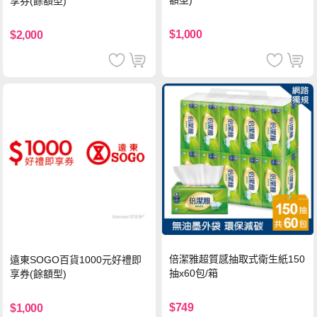
額型)
享券(餘額型)
$1,000
$2,000
倍潔雅超質感抽取式衛生紙150
遠東SOGO百貨1000元好禮即
抽x60包/箱
享券(餘額型)
$749
$1,000