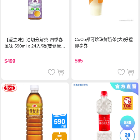
CoCo都可珍珠鮮奶茶(大)好禮
【愛之味】油切分解茶-四季春
即享券
風味 590ml x 24入/箱(雙健康認
證四季春茶)
$65
$499