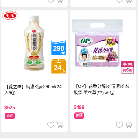
【OP】花香分解袋 清潔袋 垃
【愛之味】純濃燕麥290ml(24
圾袋 薰衣草(中) x6包
入/箱)
$499
$525
免運
免運