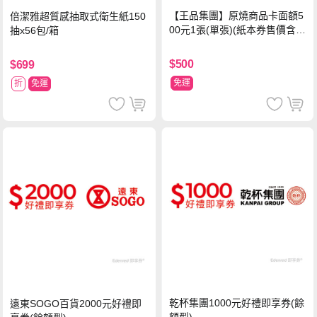
【王品集團】原燒商品卡面額5
倍潔雅超質感抽取式衛生紙150
00元1張(單張)(紙本券售價含平
抽x56包/箱
台物流處理費用)
$500
$699
免運
折
免運
乾杯集團1000元好禮即享券(餘
遠東SOGO百貨2000元好禮即