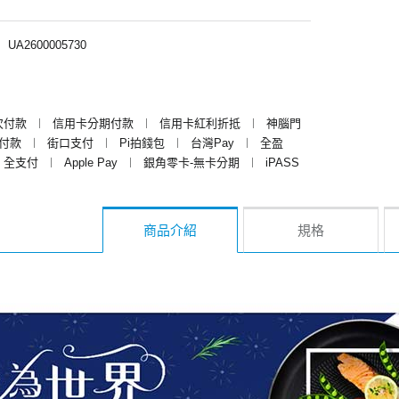
︱
UA2600005730
次付款
︱
信用卡分期付款
︱
信用卡紅利折抵
︱
神腦門
y付款
︱
街口支付
︱
Pi拍錢包
︱
台灣Pay
︱
全盈
全支付
︱
Apple Pay
︱
銀角零卡-無卡分期
︱
iPASS
商品介紹
規格