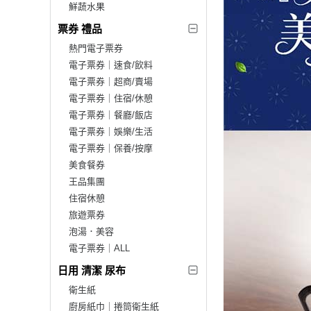
鮮蔬水果
票券 禮品
熱門電子票券
電子票券｜速食/飲料
電子票券｜超商/賣場
電子票券｜住宿/休憩
電子票券｜餐廳/飯店
電子票券｜娛樂/生活
電子票券｜保養/按摩
美食餐券
王品集團
住宿休憩
旅遊票券
泡湯．美容
電子票券｜ALL
日用 清潔 尿布
衛生紙
廚房紙巾｜捲筒衛生紙