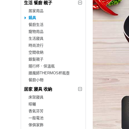
生活 餐廚 親子
居家用品
鍋具
餐廚生活
寵物用品
生活寢具
時尚流行
空間收納
銀髮親子
隨行杯．保溫瓶
膳魔師THERMOS杯瓶壺
餐廚小物
居家 寢具 收納
床架寢具
晾曬
香氣芬芳
一般電池
傢俱家飾