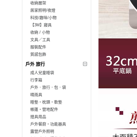
收納層架
居家照明/夜燈
科技/趣味/小物
【3M】寢具
收納 / 小物
文具／工具
服裝配件
質感包飾
戶外 旅行
成人兒童睡袋
行李箱
戶外．旅行．包．袋
晴雨具
睡墊‧枕頭‧軟墊
帳篷‧營地配件
燈具用品
戶外餐廚‧功能器具
露營戶外照明