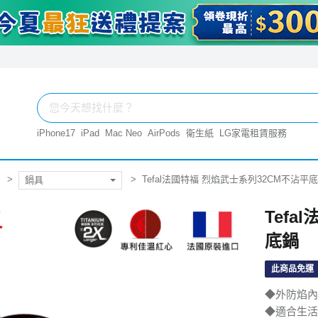
iPhone17
iPad
Mac Neo
AirPods
衛生紙
LG家電租賃服務
Tefal法國特福 烈焰武士系列32CM不沾平
鍋具
Tef
底鍋
此商品免運
◆外防焰內
◆適合生活