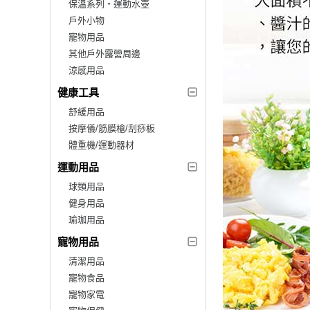
保溫系列‧運動水壺
戶外小物
寵物用品
其他戶外露營周邊
涼感用品
健康工具
舒緩用品
按摩儀/筋膜槍/刮痧板
體重機/運動器材
運動用品
球類用品
健身用品
瑜珈用品
寵物用品
清潔用品
寵物食品
寵物家電