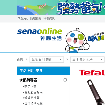
下載App
服務據點
神揚保代
首頁
生活 日用 美食
生活 餐廚 親子
生活 日用 美食
★熱銷專區
▪︎新品上架
▪︎普渡必備指南
▪︎暢銷品推薦
▪︎每月特別推薦