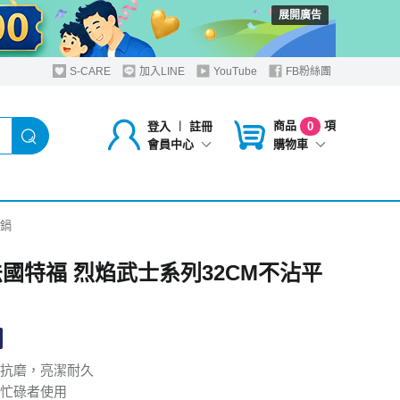
展開廣告
S-CARE
加入LINE
YouTube
FB粉絲團
商品
項
登入
︱
註冊
0
購物車
會員中心
底鍋
al法國特福 烈焰武士系列32CM不沾平
抗磨，亮潔耐久
忙碌者使用