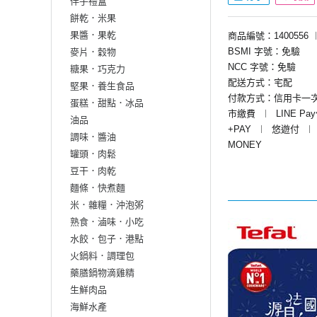
伴手禮盒
餅乾．米果
果醬．果乾
商品編號：1400556
BSMI 字號：免驗
麥片．穀物
NCC 字號：免驗
糖果．巧克力
配送方式：宅配
堅果．養生食品
付款方式：信用卡一
蛋糕．甜點．冰品
市繳費
︱
LINE Pa
油品
+PAY
︱
悠遊付
︱
調味．醬油
MONEY
罐頭．肉鬆
豆干．肉乾
麵條．快煮麵
米．雜糧．沖泡粥
熟食．滷味．小吃
水餃．包子．港點
火鍋料．調理包
藥膳鍋物滴雞精
生鮮肉品
海鮮水產