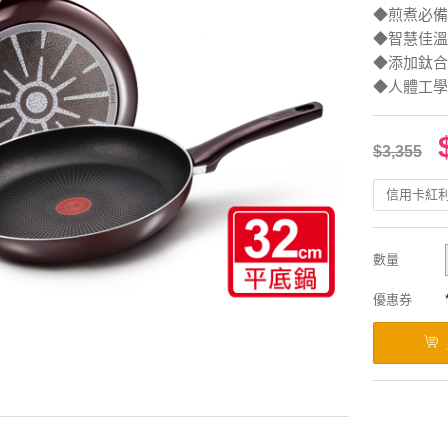
◆煎煮必備
◆智慧佳溫
◆添加鈦合
◆人體工學
$3,355
信用卡紅
數量
優惠券