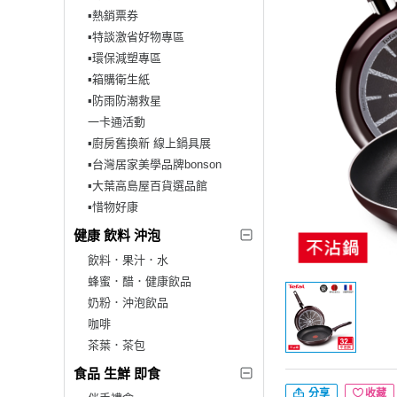
▪︎熱銷票券
▪︎特談激省好物專區
▪︎環保減塑專區
▪︎箱購衛生紙
▪︎防雨防潮救星
一卡通活動
▪︎廚房舊換新 線上鍋具展
▪︎台灣居家美學品牌bonson
▪︎大葉高島屋百貨選品館
▪︎惜物好康
健康 飲料 沖泡
飲料．果汁．水
蜂蜜．醋．健康飲品
奶粉．沖泡飲品
咖啡
茶葉．茶包
食品 生鮮 即食
分享
收藏