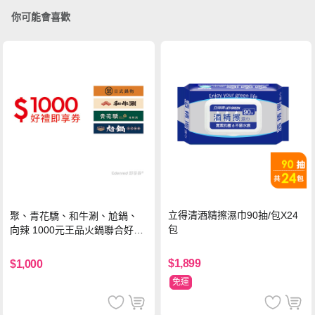
你可能會喜歡
立得清酒精擦濕巾90抽/包X24
聚、青花驕、和牛涮、尬鍋、
包
向辣 1000元王品火鍋聯合好禮
即享券(一次抵用型)
$1,899
$1,000
免運