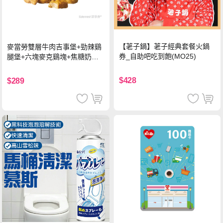
【荖子鍋】荖子經典套餐火鍋
麥當勞雙層牛肉吉事堡+勁辣鷄
券_自助吧吃到飽(MO25)
腿堡+六塊麥克鷄塊+焦糖奶茶
(冰)*2 好禮即享券
$428
$289