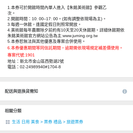
1.本券可於開館時間內單人進入【朱銘美術館】參觀乙
次。
2.開館時間：10: 00–17: 00。(如有調整依現場為主)。
3.每週一休館，逢國定假日則照常開放。
4.美術館每年農曆除夕前約有10天至20天休館期。詳細休館期依
朱銘美術館官方網站公告為主:www.juming.org.tw
5.本券恕無法與其他優惠及專案合併使用。
6.本券優惠期間等同信託期間，逾期需依現場規定補差價使用。
專案代號:1901
地址：新北市金山區西勢湖2號
電話：02-24989940#1704-8
配送與退換貨需知
相關分類
生活 日用 美食
>
票券 禮品
>
旅遊票券