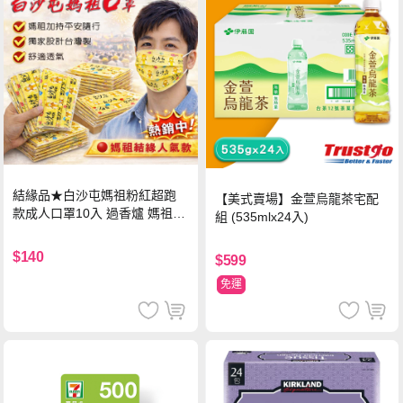
結緣品★白沙屯媽祖粉紅超跑
【美式賣場】金萱烏龍茶宅配
款成人口罩10入 過香爐 媽祖加
組 (535mlx24入)
持
$140
$599
免運