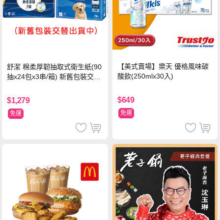
【美式賣場】樂天 優格風味碳
舒潔 棉柔厚韌抽取式衛生紙(90
酸飲(250mlx30入)
抽x24包x3串/箱) 新舊包裝交替
出貨
$649
$1,279
免運
免運