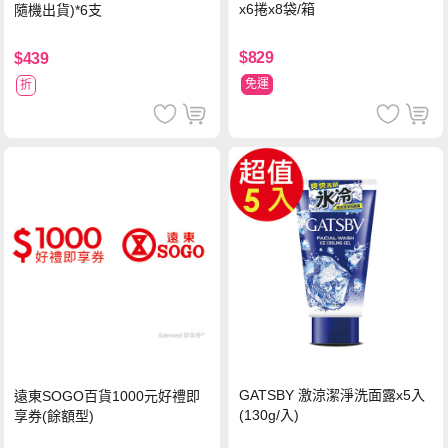
x6捲x8袋/箱
隨機出貨)*6支
$829
$439
免運
折
GATSBY 激涼潔淨洗面露x5入
遠東SOGO百貨1000元好禮即
(130g/入)
享券(餘額型)