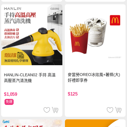
麥當勞OREO冰炫風+薯條(大)
HANLIN-CLEAN02 手持 高溫
好禮即享券
高壓蒸汽清洗機
$125
$1,059
免運