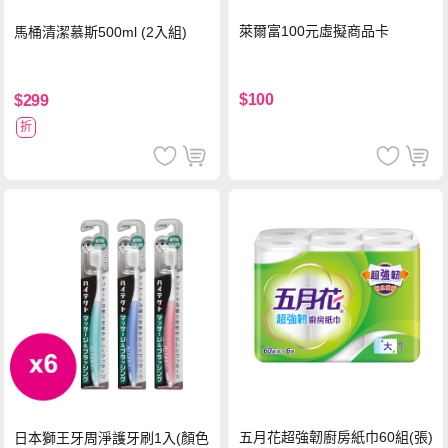
萊爾富100元虛擬商品卡
馬桶清潔慕斯500ml (2入組)
$100
$299
折
五月花超強韌廚房紙巾60組(張)
日本獅王牙周淨護牙刷1入(顏色