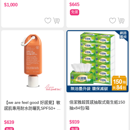
$645
$1,000
免運
倍潔雅超質感抽取式衛生紙150
【we are feel good 好感覺】敏
抽x84包/箱
感肌專用耐水防曬乳SPF50+ 7
5ml/瓶 X1瓶
$939
$639
免運