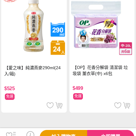
【OP】花香分解袋 清潔袋 垃
【愛之味】純濃燕麥290ml(24
圾袋 薰衣草(中) x6包
入/箱)
$499
$525
免運
免運