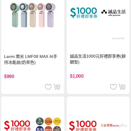
誠品生活1000元好禮即享券(餘
Larmi 樂米 LMF08 MAX AI手
額型)
持冰能扇(奶茶色)
$1,000
$990