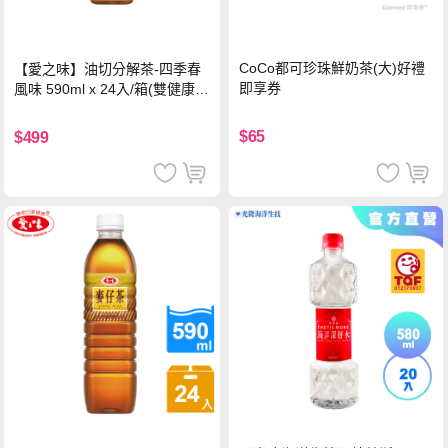
CoCo都可珍珠鮮奶茶(大)好禮
【愛之味】油切分解茶-四季春
即享券
風味 590ml x 24入/箱(雙健康認
證四季春茶)
$65
$499