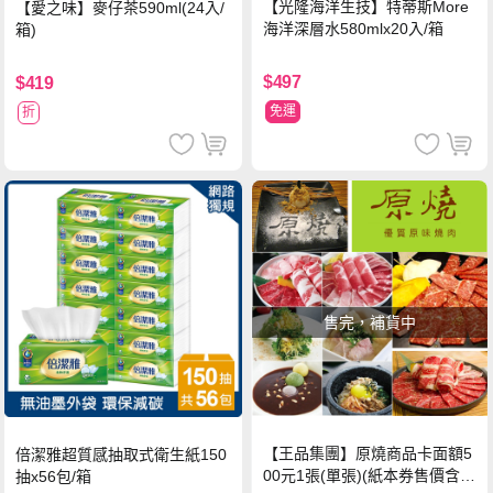
【光隆海洋生技】特蒂斯More
【愛之味】麥仔茶590ml(24入/
海洋深層水580mlx20入/箱
箱)
$497
$419
免運
折
售完，補貨中
【王品集團】原燒商品卡面額5
倍潔雅超質感抽取式衛生紙150
00元1張(單張)(紙本券售價含平
抽x56包/箱