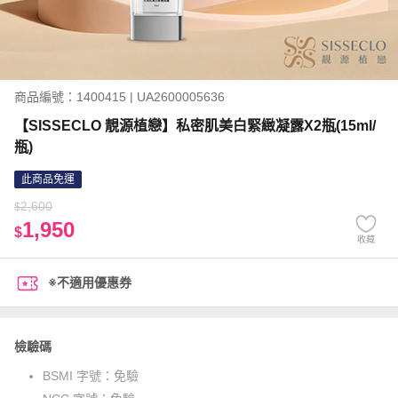
商品編號：1400415 | UA2600005636
【SISSECLO 靚源植戀】私密肌美白緊緻凝露X2瓶(15ml/
瓶)
此商品免運
2,600
$
1,950
$
收藏
※不適用優惠券
檢驗碼
BSMI 字號：
免驗