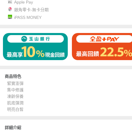
Apple Pay
銀角零卡-無卡分期
iPASS MONEY
商品特色
緊實澎彈
集中修護
凍齡保養
肌底彈潤
明亮白皙
詳細介紹