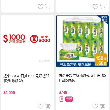
倍潔雅超質感抽取式衛生紙150
遠東SOGO百貨1000元好禮即
抽x60包/箱
享券(餘額型)
$749
$1,000
折
免運