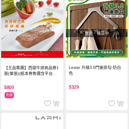
售完，補貨中
Lestar 升級3.0門後掛勾-奶白
【王品集團】西堤牛排商品券1
色
張(單張)(紙本券售價含平台物
流處理費用)
$329
$800
免運