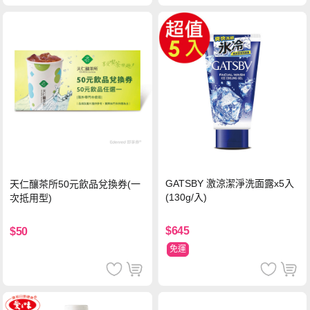
GATSBY 激涼潔淨洗面露x5入
天仁釀茶所50元飲品兌換券(一
(130g/入)
次抵用型)
$645
$50
免運