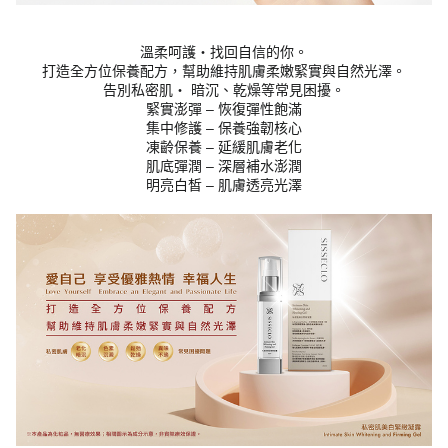
溫柔呵護・找回自信的你。
打造全方位保養配方，幫助維持肌膚柔嫩緊實與自然光澤。
告別私密肌・ 暗沉、乾燥等常見困擾。
緊實澎彈 – 恢復彈性飽滿
集中修護 – 保養強韌核心
凍齡保養 – 延緩肌膚老化
肌底彈潤 – 深層補水澎潤
明亮白皙 – 肌膚透亮光澤