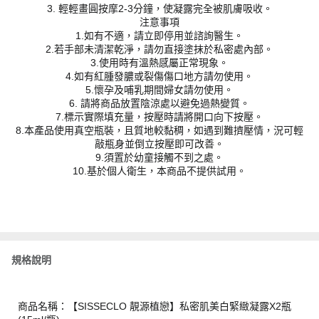
3. 輕輕畫圓按摩2-3分鐘，使凝露完全被肌膚吸收。
注意事項
1.如有不適，請立即停用並諮詢醫生。
2.若手部未清潔乾淨，請勿直接塗抹於私密處內部。
3.使用時有溫熱感屬正常現象。
4.如有紅腫發膿或裂傷傷口地方請勿使用。
5.懷孕及哺乳期間婦女請勿使用。
6. 請將商品放置陰涼處以避免過熱變質。
7.標示實際填充量，按壓時請將開口向下按壓。
8.本產品使用真空瓶裝，且質地較黏稠，如遇到難擠壓情，況可輕
敲瓶身並倒立按壓即可改善。
9.須置於幼童接觸不到之處。
10.基於個人衛生，本商品不提供試用。
規格說明
商品名稱：【SISSECLO 靚源植戀】私密肌美白緊緻凝露X2瓶