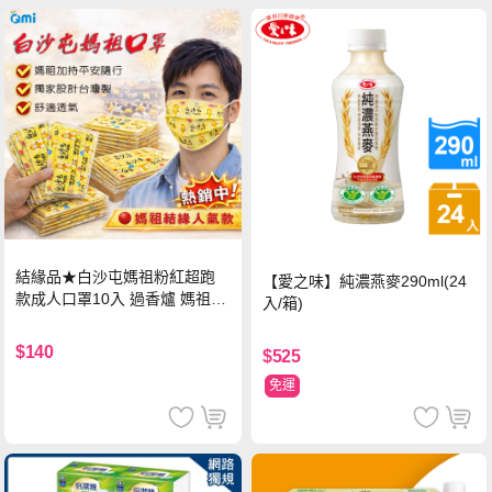
結緣品★白沙屯媽祖粉紅超跑
【愛之味】純濃燕麥290ml(24
款成人口罩10入 過香爐 媽祖加
入/箱)
持
$140
$525
免運