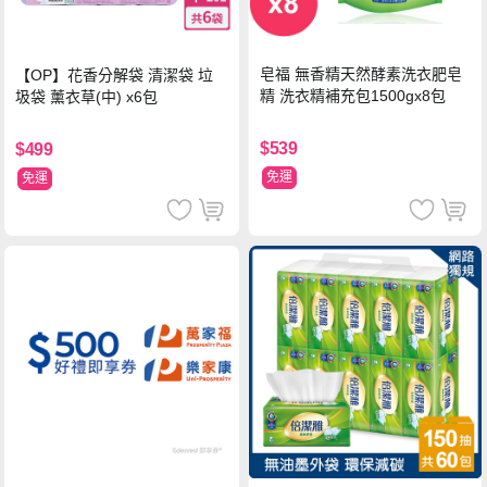
皂福 無香精天然酵素洗衣肥皂
【OP】花香分解袋 清潔袋 垃
精 洗衣精補充包1500gx8包
圾袋 薰衣草(中) x6包
$539
$499
免運
免運