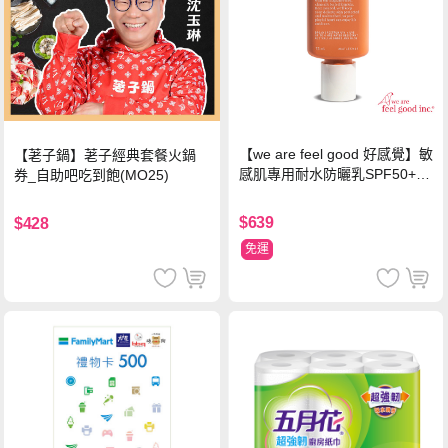
【we are feel good 好感覺】敏
【荖子鍋】荖子經典套餐火鍋
感肌專用耐水防曬乳SPF50+ 7
券_自助吧吃到飽(MO25)
5ml/瓶 X1瓶
$639
$428
免運