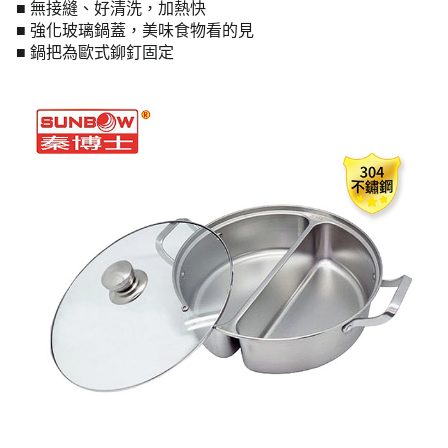
■ 無接縫、好清洗，加熱快
■ 強化玻璃鍋蓋，美味食物看的見
■ 鍋把為歐式鉚釘固定