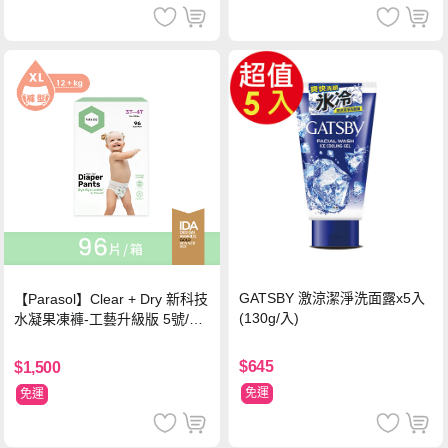
GATSBY 激涼潔淨洗面露x5入
【Parasol】Clear + Dry 新科技
(130g/入)
水凝果凍褲-工藝升級版 5號/XL
超值禮盒組 (96片)
$645
$1,500
免運
免運