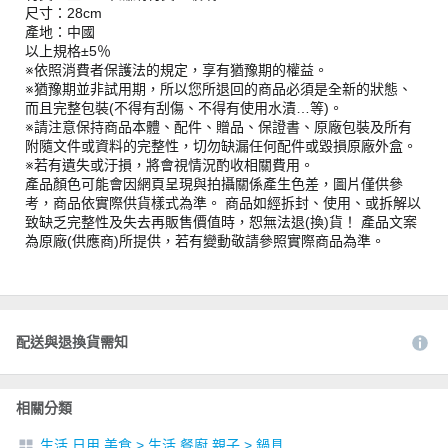
尺寸：28cm
產地：中國
以上規格±5％
※依照消費者保護法的規定，享有猶豫期的權益。
※猶豫期並非試用期，所以您所退回的商品必須是全新的狀態、
而且完整包裝(不得有刮傷、不得有使用水漬…等)。
※請注意保持商品本體、配件、贈品、保證書、原廠包裝及所有
附隨文件或資料的完整性，切勿缺漏任何配件或毀損原廠外盒。
※若有遺失或汙損，將會視情況酌收相關費用。
產品顏色可能會因網頁呈現與拍攝關係產生色差，圖片僅供參
考，商品依實際供貨樣式為準。 商品如經拆封、使用、或拆解以
致缺乏完整性及失去再販售價值時，恕無法退(換)貨！ 產品文案
為原廠(供應商)所提供，若有變動敬請參照實際商品為準。
配送與退換貨需知
相關分類
生活 日用 美食
>
生活 餐廚 親子
>
鍋具