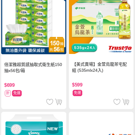
【美式賣場】金萱烏龍茶宅配
倍潔雅超質感抽取式衛生紙150
組 (535mlx24入)
抽x56包/箱
$599
$699
免運
折
免運