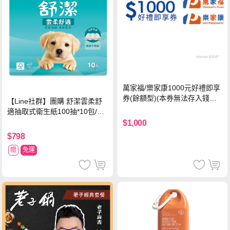
萬家福/樂家康1000元好禮即享
券(餘額型)(本券無法存入錢包
【Line社群】團購 舒潔雲柔舒
中使用)
適抽取式衛生紙100抽*10包/6
串*箱
$1,000
$798
贈
免運