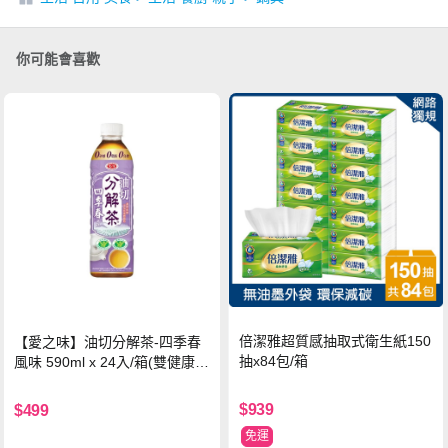
你可能會喜歡
倍潔雅超質感抽取式衛生紙150
【愛之味】油切分解茶-四季春
抽x84包/箱
風味 590ml x 24入/箱(雙健康認
證四季春茶)
$939
$499
免運