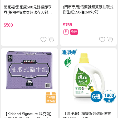
(門市專用)倍潔雅超質感抽取式
萬家福/樂家康500元好禮即享
衛生紙150抽x60包/箱
券(餘額型)(本券無法存入錢包
中使用)
$769
$500
券
免運
【清淨海】檸檬系列環保洗衣
【Kirkland Signature 科克蘭】