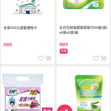
五月花超強韌廚房紙巾60組(張)
全家500元虛擬禮物卡
x6捲x8袋/箱
$829
$500
免運