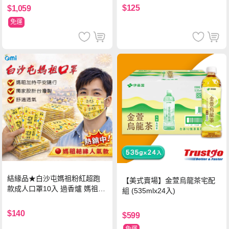
$125
$1,059
免運
結緣品★白沙屯媽祖粉紅超跑
【美式賣場】金萱烏龍茶宅配
款成人口罩10入 過香爐 媽祖加
組 (535mlx24入)
持
$140
$599
免運