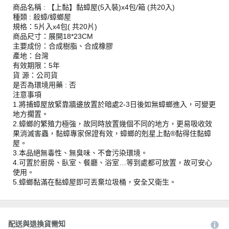
商品名稱 : 【上黏】黏蟑屋(5入裝)x4包/箱 (共20入)
種類 : 殺蟑/蟑螂屋
規格：5片入x4包( 共20片)
商品尺寸：展開18*23CM
主要成份：合成樹脂、合成橡膠
產地：台灣
有效期限：5年
貨 源：公司貨
是否為環境用藥 : 否
注意事項
1.將捕蟑屋放緊靠牆邊放置於暗處2-3日後如無蟑螂進入，可變更
地方擱置。
2.蟑螂的繁殖力極強，故同時放置幾個不同的地方，更易吸收效
果消滅害蟲，黏蟑專家保證有效，蟑螂的剋星上黏®黏得住黏蟑
屋。
3.本品絕無毒性、無臭味、不會污染環境。
4.可置於廚房、臥室、餐廳、浴室…等到處都可放置，故可安心
使用。
5.蟑螂黏滿在黏蟑屋即可丟棄垃圾桶，安全又衛生。
配送與退換貨需知