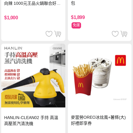
包
向辣 1000元王品火鍋聯合好禮
即享券(一次抵用型)
$1,899
$1,000
免運
麥當勞OREO冰炫風+薯條(大)
HANLIN-CLEAN02 手持 高溫
好禮即享券
高壓蒸汽清洗機