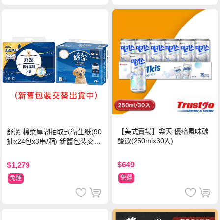
【美式賣場】樂天 優格風味碳
舒潔 棉柔厚韌抽取式衛生紙(90
酸飲(250mlx30入)
抽x24包x3串/箱) 新舊包裝交替
出貨
$649
$1,279
免運
免運