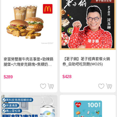
【荖子鍋】荖子經典套餐火鍋
麥當勞雙層牛肉吉事堡+勁辣鷄
券_自助吧吃到飽(MO25)
腿堡+六塊麥克鷄塊+焦糖奶茶
(冰)*2 好禮即享券
$428
$289