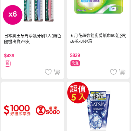
五月花超強韌廚房紙巾60組(張)
日本獅王牙周淨護牙刷1入(顏色
x6捲x8袋/箱
隨機出貨)*6支
$829
$439
免運
折