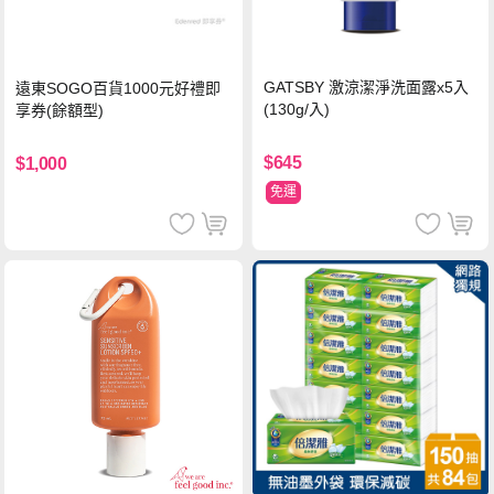
GATSBY 激涼潔淨洗面露x5入
遠東SOGO百貨1000元好禮即
(130g/入)
享券(餘額型)
$645
$1,000
免運