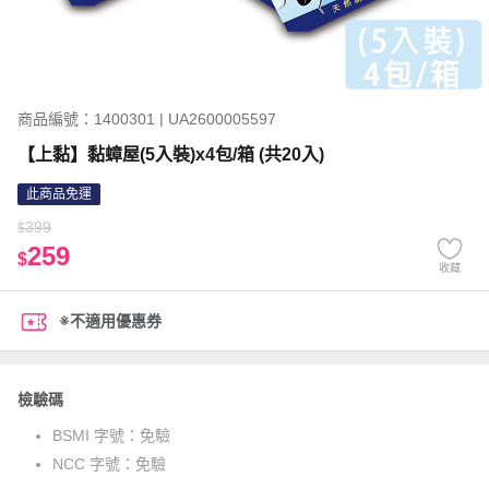
商品編號：1400301 | UA2600005597
【上黏】黏蟑屋(5入裝)x4包/箱 (共20入)
此商品免運
399
$
259
$
收藏
※不適用優惠券
檢驗碼
BSMI 字號：
免驗
NCC 字號：
免驗