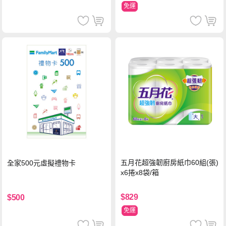
免運
五月花超強韌廚房紙巾60組(張)
全家500元虛擬禮物卡
x6捲x8袋/箱
$829
$500
免運