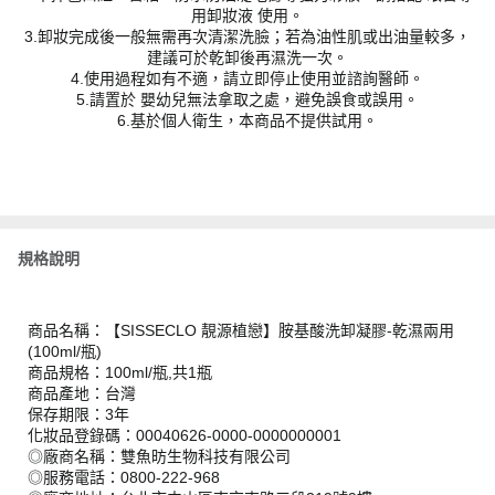
用卸妝液 使用。
3.卸妝完成後一般無需再次清潔洗臉；若為油性肌或出油量較多，
建議可於乾卸後再濕洗一次。
4.使用過程如有不適，請立即停止使用並諮詢醫師。
5.請置於 嬰幼兒無法拿取之處，避免誤食或誤用。
6.基於個人衛生，本商品不提供試用。
規格說明
商品名稱：【SISSECLO 靚源植戀】胺基酸洗卸凝膠-乾濕兩用
(100ml/瓶)
商品規格：100ml/瓶,共1瓶
商品產地：台灣
保存期限：3年
化妝品登錄碼：00040626-0000-0000000001
◎廠商名稱：雙魚昉生物科技有限公司
◎服務電話：0800-222-968