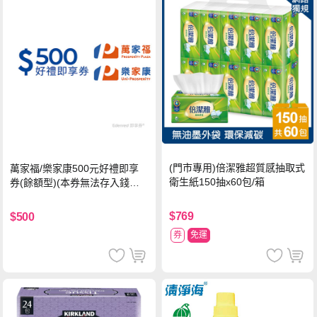
(門市專用)倍潔雅超質感抽取式
萬家福/樂家康500元好禮即享
衛生紙150抽x60包/箱
券(餘額型)(本券無法存入錢包
中使用)
$769
$500
券
免運