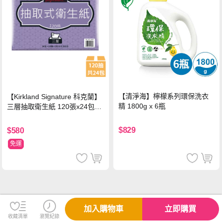
【清淨海】檸檬系列環保洗衣
【Kirkland Signature 科克蘭】
精 1800g x 6瓶
三層抽取衛生紙 120張x24包x1
串
$829
$580
免運
加入購物車
立即購買
收藏清單
瀏覽紀錄