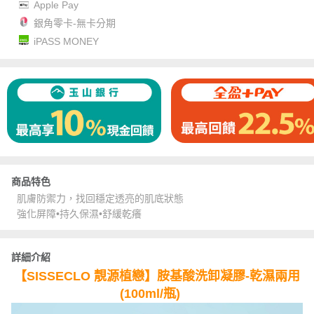
Apple Pay
銀角零卡-無卡分期
iPASS MONEY
商品特色
肌膚防禦力，找回穩定透亮的肌底狀態
強化屏障•持久保濕•舒緩乾癢
詳細介紹
【SISSECLO 靚源植戀】胺基酸洗卸凝膠-乾濕兩用
(100ml/瓶)