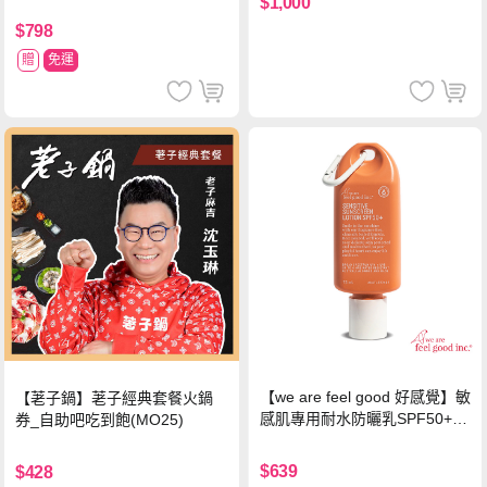
$1,000
$798
贈
免運
【we are feel good 好感覺】敏
【荖子鍋】荖子經典套餐火鍋
感肌專用耐水防曬乳SPF50+ 7
券_自助吧吃到飽(MO25)
5ml/瓶 X1瓶
$639
$428