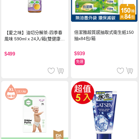
倍潔雅超質感抽取式衛生紙150
【愛之味】油切分解茶-四季春
抽x84包/箱
風味 590ml x 24入/箱(雙健康認
證四季春茶)
$939
$499
免運