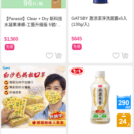
GATSBY 激涼潔淨洗面露x5入
【Parasol】Clear + Dry 新科技
(130g/入)
水凝果凍褲-工藝升級版 5號/XL
超值禮盒組 (96片)
$645
$1,500
免運
免運