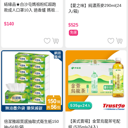
結緣品★白沙屯媽祖粉紅超跑
【愛之味】純濃燕麥290ml(24
款成人口罩10入 過香爐 媽祖加
入/箱)
持
$140
$525
免運
【美式賣場】金萱烏龍茶宅配
倍潔雅超質感抽取式衛生紙150
組 (535mlx24入)
抽x56包/箱