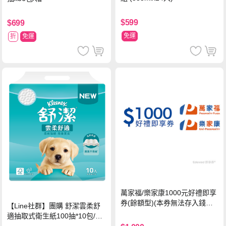
$599
$699
免運
折
免運
萬家福/樂家康1000元好禮即享
券(餘額型)(本券無法存入錢包
【Line社群】團購 舒潔雲柔舒
中使用)
適抽取式衛生紙100抽*10包/6
串*箱