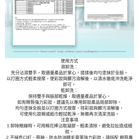
使用方式
濕卸洗：
充分沾濕雙手，取適量產品於掌心，搓揉後均勻塗抹於全臉。
以打圈方式輕柔按摩，使彩妝與髒污溶解後，以清水徹底沖洗乾淨
即可。
乾卸洗：
保持雙手與臉部乾燥，取適量產品於掌心。
如有眼唇強力彩妝，建議先以專用卸妝產品局部卸除。
均勻塗抹全臉並以打圈方式按摩，待彩妝與髒污溶解後，
可使用化妝棉或紙巾輕拭乾淨，無需再次清潔洗臉。
注意事項
1.卸除眼線時，可用棉花棒沾取凝膠，輕柔清除，避免拉扯造成細
紋。
2.不掉色口紅、唇釉、防水防油睫毛膏等強力彩妝，請搭配 眼唇專