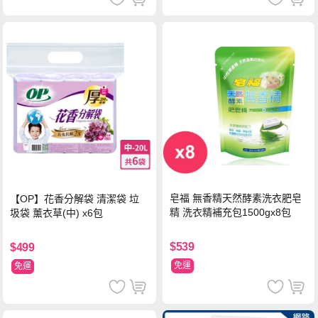
皂福 無香精天然酵素洗衣肥皂
【OP】花香分解袋 清潔袋 垃
精 洗衣精補充包1500gx8包
圾袋 薰衣草(中) x6包
$539
$499
免運
免運