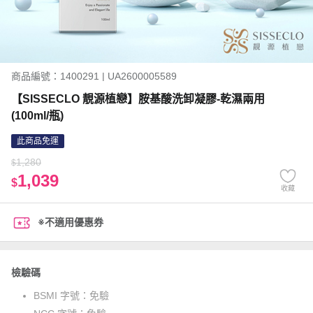
商品編號：1400291 | UA2600005589
【SISSECLO 靚源植戀】胺基酸洗卸凝膠-乾濕兩用
(100ml/瓶)
此商品免運
1,280
$
1,039
$
收藏
※不適用優惠券
檢驗碼
BSMI 字號：
免驗