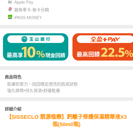
Apple Pay
銀角零卡-無卡分期
iPASS MONEY
商品特色
肌膚防禦力，找回穩定透亮的肌底狀態
強化屏障•持久保濕•舒緩乾癢
詳細介紹
【SISSECLO 靚源植戀】鈣離子修護保濕精華液X3
瓶(50ml/瓶)