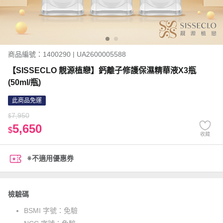
商品編號：1400290 | UA2600005588
【SISSECLO 靚源植戀】鈣離子修護保濕精華液X3瓶
(50ml/瓶)
此商品免運
7,950
$
5,650
$
收藏
※不適用優惠券
檢驗碼
BSMI 字號：
免驗