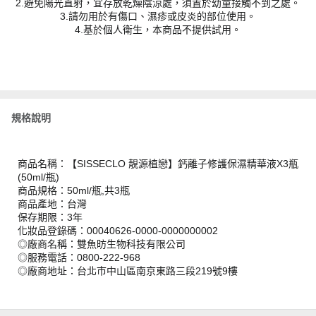
2.避免陽光直射，宜存放乾燥陰涼處，須置於幼童接觸不到之處。
3.請勿用於有傷口、濕疹或皮炎的部位使用。
4.基於個人衛生，本商品不提供試用。
規格說明
商品名稱：【SISSECLO 靚源植戀】鈣離子修護保濕精華液X3瓶
(50ml/瓶)
商品規格：50ml/瓶,共3瓶
商品產地：台灣
保存期限：3年
化妝品登錄碼：00040626-0000-0000000002
◎廠商名稱：雙魚昉生物科技有限公司
◎服務電話：0800-222-968
◎廠商地址：台北市中山區南京東路三段219號9樓