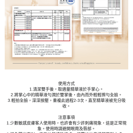
使用方式
1.清潔雙手後，取適量精華液於手掌心。
2.將掌心中的精華液勻潤於雙掌後，由內而外輕輕擦勻全臉。
3.輕拍全臉，深深按壓，重複此過程2-3次，直至精華液被充分吸
收。
注意事項
1.少數敏感皮膚客人使用時，也許會有少許刺痛現象，這是正常現
象。使用時請避開眼周及唇部。