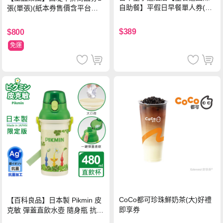
自助餐】平假日早餐單人券(M
張(單張)(紙本券售價含平台物
O26)
流處理費用)
$389
$800
免運
CoCo都可珍珠鮮奶茶(大)好禮
【百科良品】日本製 Pikmin 皮
即享券
克敏 彈蓋直飲水壺 隨身瓶 抗菌
加工 480ML(附背帶)