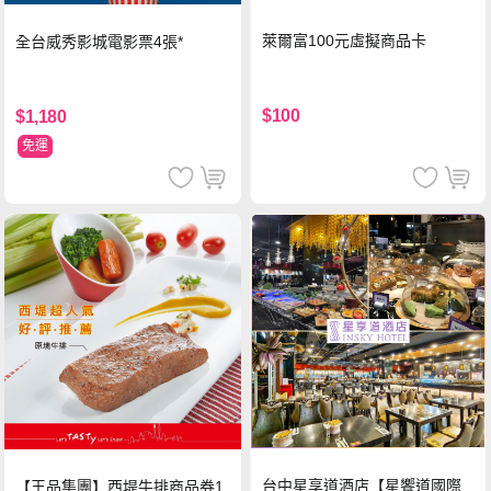
萊爾富100元虛擬商品卡
全台威秀影城電影票4張*
$100
$1,180
免運
台中星享道酒店【星饗道國際
【王品集團】西堤牛排商品券1