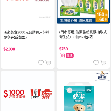
(門市專用)倍潔雅超質感抽取式
漢來美食2000元品牌通用好禮
衛生紙150抽x60包/箱
即享券(餘額型)
$769
$2,000
券
免運