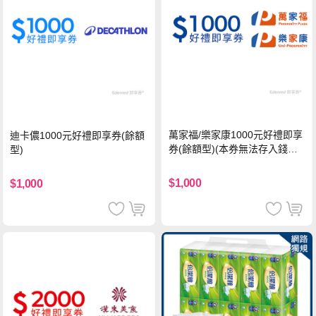
萬家福/樂家康1000元好禮即享
迪卡儂1000元好禮即享券(餘額
券(餘額型)(本券無法存入錢包
型)
中使用)
$1,000
$1,000