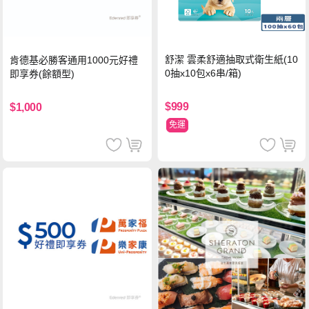
舒潔 雲柔舒適抽取式衛生紙(10
肯德基必勝客通用1000元好禮
0抽x10包x6串/箱)
即享券(餘額型)
$999
$1,000
免運