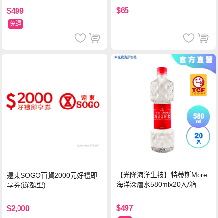
$65
$499
免運
【光隆海洋生技】特蒂斯More
遠東SOGO百貨2000元好禮即
海洋深層水580mlx20入/箱
享券(餘額型)
$497
$2,000