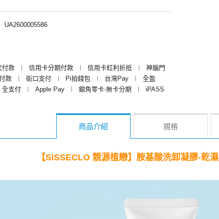
︱
UA2600005586
次付款
︱
信用卡分期付款
︱
信用卡紅利折抵
︱
神腦門
y付款
︱
街口支付
︱
Pi拍錢包
︱
台灣Pay
︱
全盈
全支付
︱
Apple Pay
︱
銀角零卡-無卡分期
︱
iPASS
商品介紹
規格
【SISSECLO 靚源植戀】胺基酸洗卸凝膠-乾濕兩