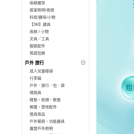
收納層架
居家照明/夜燈
科技/趣味/小物
【3M】寢具
收納 / 小物
文具／工具
服裝配件
質感包飾
戶外 旅行
成人兒童睡袋
行李箱
戶外．旅行．包．袋
晴雨具
睡墊‧枕頭‧軟墊
帳篷‧營地配件
燈具用品
戶外餐廚‧功能器具
露營戶外照明