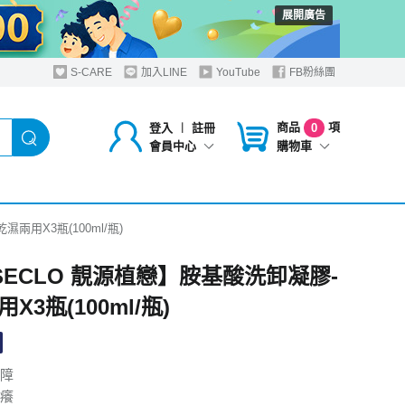
展開廣告
S-CARE
加入LINE
YouTube
FB粉絲團
商品
項
登入
︱
註冊
0
購物車
會員中心
兩用X3瓶(100ml/瓶)
SSECLO 靚源植戀】胺基酸洗卸凝膠-
X3瓶(100ml/瓶)
障
癢