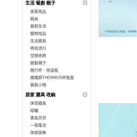
生活 餐廚 親子
居家用品
鍋具
餐廚生活
寵物用品
生活寢具
時尚流行
空間收納
銀髮親子
隨行杯．保溫瓶
膳魔師THERMOS杯瓶壺
餐廚小物
居家 寢具 收納
床架寢具
晾曬
香氣芬芳
一般電池
傢俱家飾