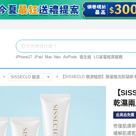
iPhone17
iPad
Mac Neo
AirPods
衛生紙
LG家電租賃服務
【SISSECLO 靚源植戀】胺基酸洗卸凝膠-乾濕
SISSECLO 靚源植戀
【SI
乾濕兩用
此商品免運
修復肌膚屏
緩解肌膚乾