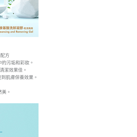
術配方
中的污垢和彩妝。
清潔效果佳。
達到肌膚保養效果。
驟
然美。