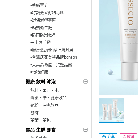
▪︎熱銷票券
▪︎特談激省好物專區
▪︎環保減塑專區
▪︎箱購衛生紙
▪︎防雨防潮救星
一卡通活動
▪︎廚房舊換新 線上鍋具展
▪︎台灣居家美學品牌bonson
▪︎大葉高島屋百貨選品館
▪︎惜物好康
健康 飲料 沖泡
飲料．果汁．水
蜂蜜．醋．健康飲品
奶粉．沖泡飲品
咖啡
茶葉．茶包
食品 生鮮 即食
分享
收藏