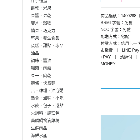
伴手禮盒
餅乾．米果
果醬．果乾
商品編號：1400288
BSMI 字號：免驗
麥片．穀物
NCC 字號：免驗
糖果．巧克力
配送方式：宅配
堅果．養生食品
付款方式：信用卡一
蛋糕．甜點．冰品
市繳費
︱
LINE Pa
油品
+PAY
︱
悠遊付
︱
調味．醬油
MONEY
罐頭．肉鬆
豆干．肉乾
麵條．快煮麵
米．雜糧．沖泡粥
熟食．滷味．小吃
水餃．包子．港點
火鍋料．調理包
藥膳鍋物滴雞精
生鮮肉品
海鮮水產