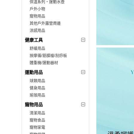
保溫系列‧運動水壺
戶外小物
寵物用品
其他戶外露營周邊
涼感用品
健康工具
舒緩用品
按摩儀/筋膜槍/刮痧板
體重機/運動器材
運動用品
球類用品
健身用品
瑜珈用品
寵物用品
清潔用品
寵物食品
寵物家電