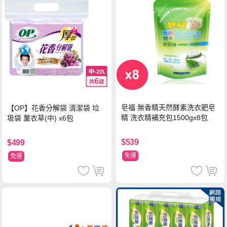
皂福 無香精天然酵素洗衣肥皂
【OP】花香分解袋 清潔袋 垃
精 洗衣精補充包1500gx8包
圾袋 薰衣草(中) x6包
$539
$499
免運
免運