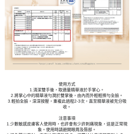
使用方式
1.清潔雙手後，取適量精華液於手掌心。
2.將掌心中的精華液勻潤於雙掌後，由內而外輕輕擦勻全臉。
3.輕拍全臉，深深按壓，重複此過程2-3次，直至精華液被充分吸
收。
注意事項
1.少數敏感皮膚客人使用時，也許會有少許刺痛現象，這是正常現
象。使用時請避開眼周及唇部。