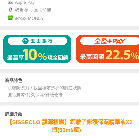
Apple Pay
銀角零卡-無卡分期
iPASS MONEY
商品特色
肌膚防禦力，找回穩定透亮的肌底狀態
強化屏障•持久保濕•舒緩乾癢
詳細介紹
【SISSECLO 靚源植戀】鈣離子修護保濕精華液X2
瓶(50ml/瓶)