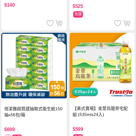
$140
$525
免運
【美式賣場】金萱烏龍茶宅配
倍潔雅超質感抽取式衛生紙150
組 (535mlx24入)
抽x56包/箱
$599
$699