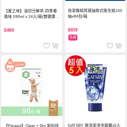
倍潔雅超質感抽取式衛生紙150
【愛之味】油切分解茶-四季春
抽x84包/箱
風味 590ml x 24入/箱(雙健康認
證四季春茶)
$939
$499
免運
GATSBY 激涼潔淨洗面露x5入
【Parasol】Clear + Dry 新科技