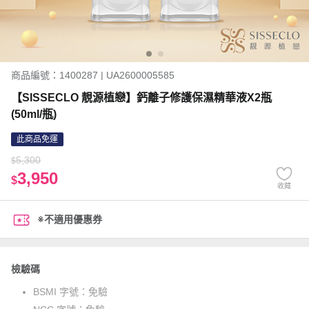
商品編號：1400287 | UA2600005585
【SISSECLO 靚源植戀】鈣離子修護保濕精華液X2瓶
(50ml/瓶)
此商品免運
5,300
$
3,950
$
收藏
※不適用優惠券
檢驗碼
BSMI 字號：
免驗