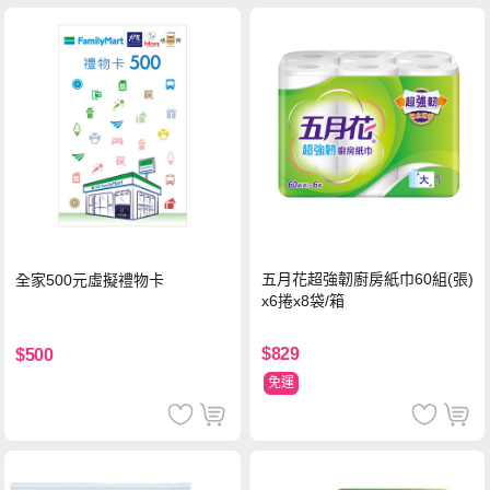
五月花超強韌廚房紙巾60組(張)
全家500元虛擬禮物卡
x6捲x8袋/箱
$829
$500
免運