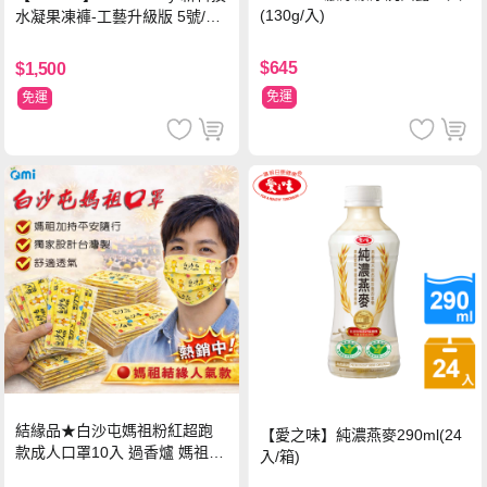
(130g/入)
水凝果凍褲-工藝升級版 5號/XL
超值禮盒組 (96片)
$645
$1,500
免運
免運
結緣品★白沙屯媽祖粉紅超跑
【愛之味】純濃燕麥290ml(24
款成人口罩10入 過香爐 媽祖加
入/箱)
持