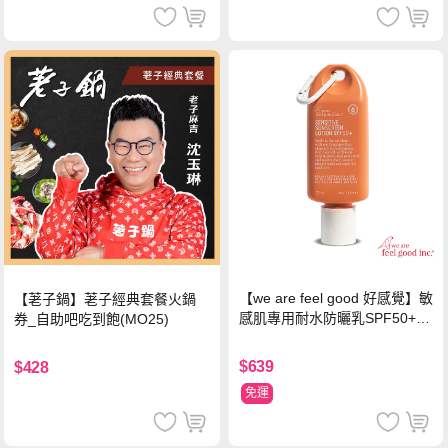
【we are feel good 好感覺】敏
【荖子鍋】荖子經典套餐火鍋
感肌專用耐水防曬乳SPF50+ 7
券_自助吧吃到飽(MO25)
5ml/瓶 X1瓶
$639
$428
免運