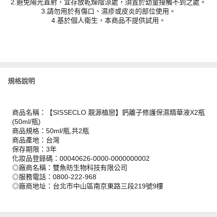
2.避免陽光直射，宜存放乾燥陰涼處，須置於幼童接觸不到之處。
3.請勿用於有傷口、濕疹或皮炎的部位使用。
4.基於個人衛生，本商品不提供試用。
規格說明
商品名稱：【SISSECLO 靚源植戀】鈣離子修護保濕精華液X2瓶
(50ml/瓶)
商品規格：50ml/瓶,共2瓶
商品產地：台灣
保存期限：3年
化妝品登錄碼：00040626-0000-0000000002
◎廠商名稱：雙魚昉生物科技有限公司
◎服務電話：0800-222-968
◎廠商地址：台北市中山區南京東路三段219號9樓