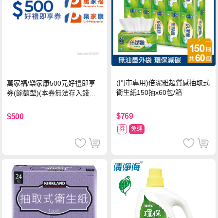
(門市專用)倍潔雅超質感抽取式
萬家福/樂家康500元好禮即享
衛生紙150抽x60包/箱
券(餘額型)(本券無法存入錢包
中使用)
$769
$500
券
免運