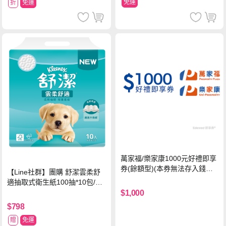
免運
折
免運
萬家福/樂家康1000元好禮即享
券(餘額型)(本券無法存入錢包
【Line社群】團購 舒潔雲柔舒
中使用)
適抽取式衛生紙100抽*10包/6
串*箱
$1,000
$798
贈
免運