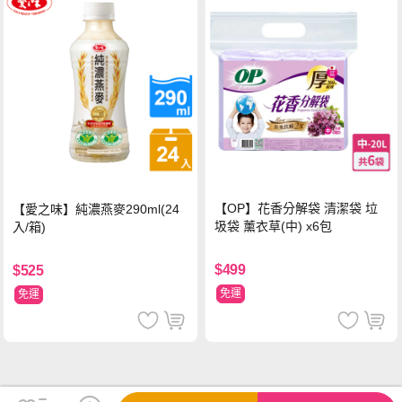
【OP】花香分解袋 清潔袋 垃
【愛之味】純濃燕麥290ml(24
圾袋 薰衣草(中) x6包
入/箱)
$499
$525
免運
免運