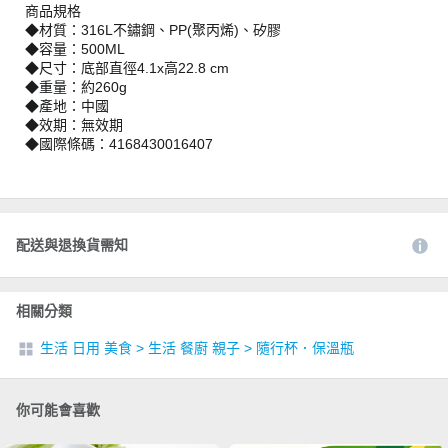
商品規格
◆材質：316L不鏽鋼、PP(聚丙烯)、矽膠
◆容量：500ML
◆尺寸：底部直徑4.1x高22.8 cm
◆重量：約260g
◆產地：中國
◆效期：無效期
◆國際條碼：4168430016407
配送與退換貨需知
相關分類
生活 日用 美食
>
生活 餐廚 親子
>
隨行杯．保溫瓶
你可能會喜歡