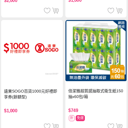
$1,000
$2,000
倍潔雅超質感抽取式衛生紙150
遠東SOGO百貨1000元好禮即
抽x60包/箱
享券(餘額型)
$749
$1,000
折
免運