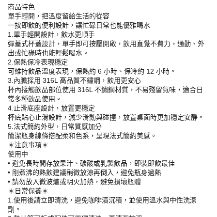
商品特色
單手輕開，把溫度留給生活的從容
一按即飲的便利設計，讓忙碌日常也能優雅喝水
1.單手輕開設計，飲水更順手
彈蓋式杯蓋設計，單手即可按壓開啟，飲用直覺不費力，通勤、外
出或忙碌時也能輕鬆喝水。
2.保熱保冷表現穩定
可維持飲品溫度表現，保熱約 6 小時、保冷約 12 小時。
3.內膽採用 316L 高品質不鏽鋼，飲用更安心
杯內接觸飲品部位使用 316L 不鏽鋼材質，不易殘留氣味，適合日
常多種飲品使用。
4.止滑底座設計，放置更穩定
杯底貼心止滑設計，減少滑動與碰撞，放置桌面時更加穩定安靜。
5.法式簡約外型，日常質感加分
簡潔瓶身線條搭配柔和色系，呈現法式簡約美感。
＊注意事項＊
使用中
• 避免長時間存放果汁、碳酸或乳製飲品，即裝即飲最佳
• 剛煮沸的熱飲建議稍微放涼再倒入，避免瓶身過熱
• 請勿放入微波爐或明火加熱，避免損壞瓶體
＊日常保養＊
1.使用後請立即清洗，避免咖啡漬沉積，並使用溫水與中性洗潔
劑。