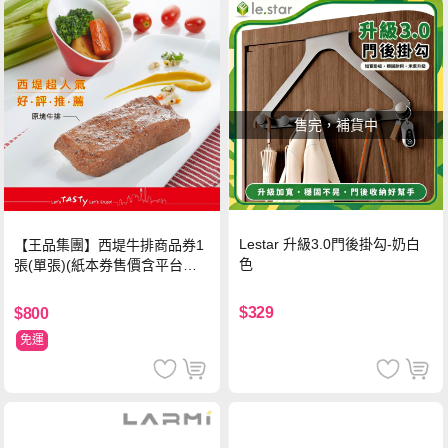
售完，補貨中
Lestar 升級3.0門後掛勾-奶白
【王品集團】西堤牛排商品券1
色
張(單張)(紙本券售價含平台物
流處理費用)
$329
$800
免運