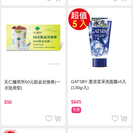
GATSBY 激涼潔淨洗面露x5入
天仁釀茶所50元飲品兌換券(一
(130g/入)
次抵用型)
$645
$50
免運