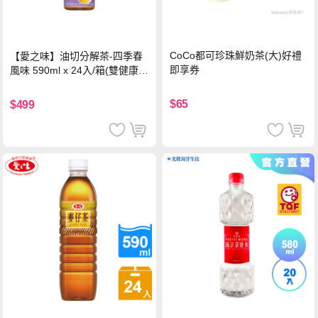
CoCo都可珍珠鮮奶茶(大)好禮
【愛之味】油切分解茶-四季春
即享券
風味 590ml x 24入/箱(雙健康認
證四季春茶)
$65
$499