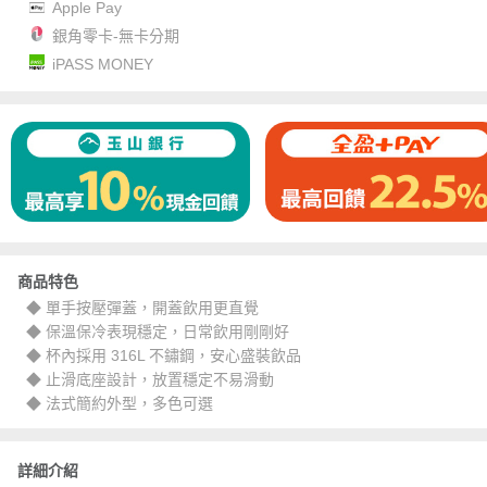
Apple Pay
銀角零卡-無卡分期
iPASS MONEY
商品特色
◆ 單手按壓彈蓋，開蓋飲用更直覺
◆ 保溫保冷表現穩定，日常飲用剛剛好
◆ 杯內採用 316L 不鏽鋼，安心盛裝飲品
◆ 止滑底座設計，放置穩定不易滑動
◆ 法式簡約外型，多色可選
詳細介紹