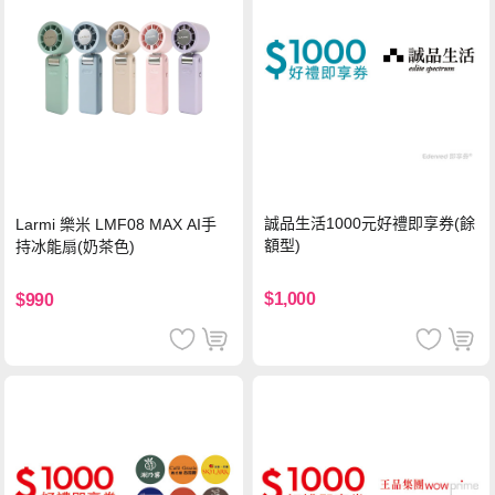
誠品生活1000元好禮即享券(餘
Larmi 樂米 LMF08 MAX AI手
額型)
持冰能扇(奶茶色)
$1,000
$990