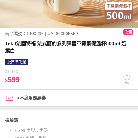
免運
商品編號：1400235 | UA2600005559
Tefal法國特福 法式簡約系列彈蓋不鏽鋼保溫杯500ml-奶
霜白
此商品免運
1,490
$
599
$
收藏
※不適用優惠券
檢驗碼
BSMI 字號：
免驗