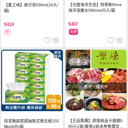
【光隆海洋生技】特蒂斯More
【愛之味】麥仔茶590ml(24入/
海洋深層水580mlx20入/箱
箱)
$497
$419
免運
折
售完，補貨中
【王品集團】原燒商品卡面額5
倍潔雅超質感抽取式衛生紙150
00元1張(單張)(紙本券售價含平
抽x56包/箱