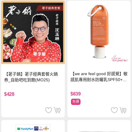
【we are feel good 好感覺】敏
【荖子鍋】荖子經典套餐火鍋
感肌專用耐水防曬乳SPF50+ 7
券_自助吧吃到飽(MO25)
5ml/瓶 X1瓶
$639
$428
免運