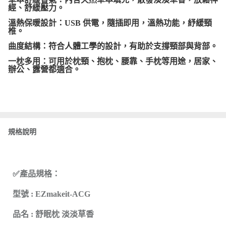
經、舒緩壓力。
溫熱保暖設計：USB 供電，隨插即用，溫熱功能，紓緩頸
椎。
曲度結構：符合人體工學的設計，有助於支撐頸部與背部。
一枕多用：可用於枕頸、抱枕、腰靠、手枕等用途，居家、
辦公、露營都適合。
規格說明
✅產品規格：
型號 : EZmakeit-ACG
品名 : 舒眠枕 淡淡草香