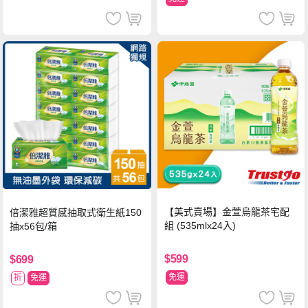
【美式賣場】金萱烏龍茶宅配
倍潔雅超質感抽取式衛生紙150
組 (535mlx24入)
抽x56包/箱
$599
$699
免運
折
免運