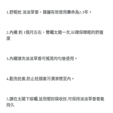
1.舒眠枕 淡淡草香，建議有效使用壽命為2-3年。
2.內襯 約 1個月左右，需曬太陽一次,以確保睡眠的舒適
度
3.內襯填充淡淡草香可搖晃均勻後使用。
4.勤洗枕套,防止枕頭套污漬渗透至內。
5.請在太陽下晾曬,並用塑封袋收好,可保持淡淡草香香氣
持久