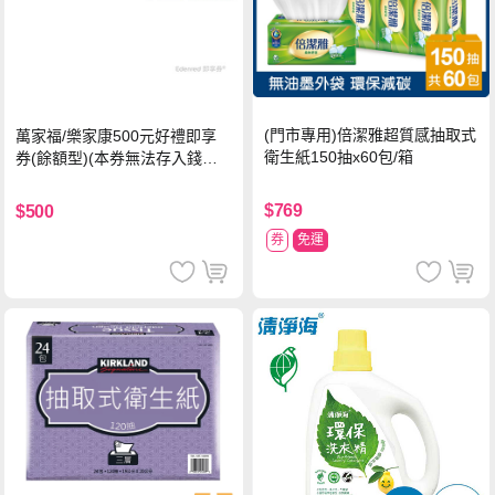
(門市專用)倍潔雅超質感抽取式
萬家福/樂家康500元好禮即享
衛生紙150抽x60包/箱
券(餘額型)(本券無法存入錢包
中使用)
$769
$500
券
免運