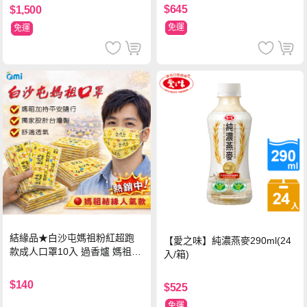
$645
$1,500
免運
免運
結緣品★白沙屯媽祖粉紅超跑
【愛之味】純濃燕麥290ml(24
款成人口罩10入 過香爐 媽祖加
入/箱)
持
$140
$525
免運