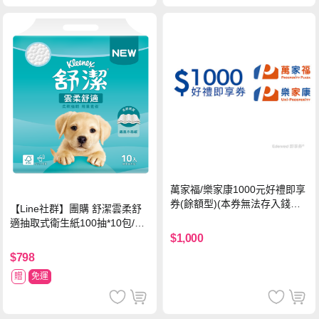
萬家福/樂家康1000元好禮即享
券(餘額型)(本券無法存入錢包
【Line社群】團購 舒潔雲柔舒
中使用)
適抽取式衛生紙100抽*10包/6
串*箱
$1,000
$798
贈
免運