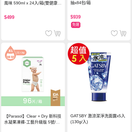
抽x84包/箱
風味 590ml x 24入/箱(雙健康認
證四季春茶)
$939
$499
免運
GATSBY 激涼潔淨洗面露x5入
【Parasol】Clear + Dry 新科技
(130g/入)
水凝果凍褲-工藝升級版 5號/XL
超值禮盒組 (96片)