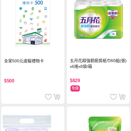
五月花超強韌廚房紙巾60組(張)
全家500元虛擬禮物卡
x6捲x8袋/箱
$829
$500
免運