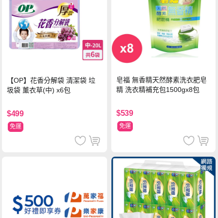
皂福 無香精天然酵素洗衣肥皂
【OP】花香分解袋 清潔袋 垃
精 洗衣精補充包1500gx8包
圾袋 薰衣草(中) x6包
$539
$499
免運
免運