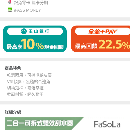
銀角零卡-無卡分期
iPASS MONEY
商品特色
乾濕兩用，可掃毛髮灰塵
V型傾斜，無縫貼合邊角
切換短柄，靈活掌控
柔韌材質，經久耐用
詳細介紹