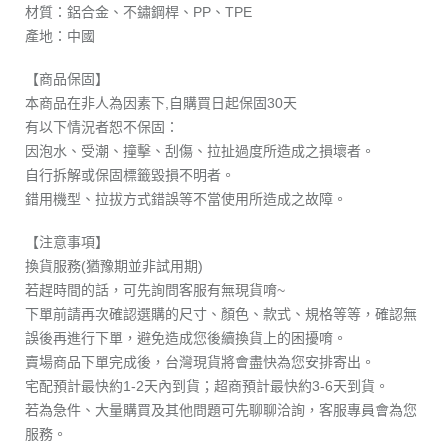
材質：鋁合金、不鏽鋼桿、PP、TPE
產地：中國
【商品保固】
本商品在非人為因素下,自購買日起保固30天
有以下情況者恕不保固：
因泡水、受潮、撞擊、刮傷、拉扯過度所造成之損壞者。
自行拆解或保固標籤毀損不明者。
錯用機型、拉拔方式錯誤等不當使用所造成之故障。
【注意事項】
換貨服務(猶豫期並非試用期)
若趕時間的話，可先詢問客服有無現貨唷~
下單前請再次確認選購的尺寸、顏色、款式、規格等等，確認無
誤後再進行下單，避免造成您後續換貨上的困擾唷。
賣場商品下單完成後，台灣現貨將會盡快為您安排寄出。
宅配預計最快約1-2天內到貨；超商預計最快約3-6天到貨。
若為急件、大量購買及其他問題可先聊聊洽詢，客服專員會為您
服務。