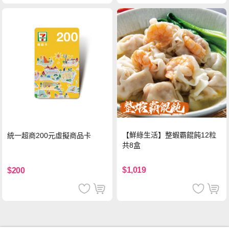
【鮮綠生活】整蝦霸餛飩12粒
統一超商200元虛擬商品卡
共8盒
$1,019
$200