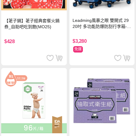
Leadming風暴之眼 雙開式 29
【荖子鍋】荖子經典套餐火鍋
20吋 多功能防爆防刮行李箱-海
券_自助吧吃到飽(MO25)
軍藍
$3,280
$428
免運