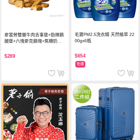
毛寶PM2.5洗衣精 天然植萃 22
麥當勞雙層牛肉吉事堡+勁辣鷄
00gx6瓶
腿堡+六塊麥克鷄塊+焦糖奶茶
(冰)*2 好禮即享券
$654
$289
免運