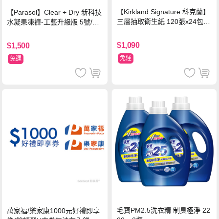
【Kirkland Signature 科克蘭】
【Parasol】Clear + Dry 新科技
三層抽取衛生紙 120張x24包x2
水凝果凍褲-工藝升級版 5號/XL
串
超值禮盒組 (96片)
$1,090
$1,500
免運
免運
毛寶PM2.5洗衣精 制臭極淨 22
萬家福/樂家康1000元好禮即享