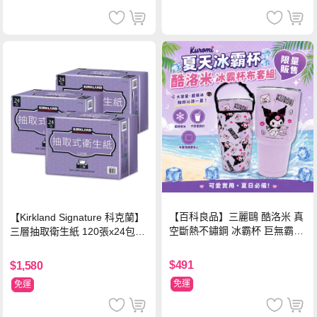
【百科良品】三麗鷗 酷洛米 真
【Kirkland Signature 科克蘭】
空斷熱不鏽鋼 冰霸杯 巨無霸鋼
三層抽取衛生紙 120張x24包x3
杯 保冰保溫飲料杯 隨行杯 900
串/箱
ml-信封款(贈手提杯套)
$491
$1,580
免運
免運