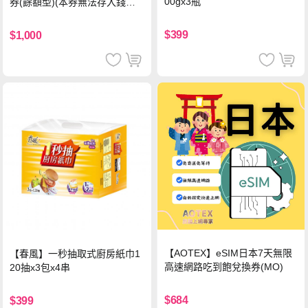
00gx3瓶
券(餘額型)(本券無法存入錢包
中使用)
$399
$1,000
【AOTEX】eSIM日本7天無限
【春風】一秒抽取式廚房紙巾1
高速網路吃到飽兌換券(MO)
20抽x3包x4串
$684
$399