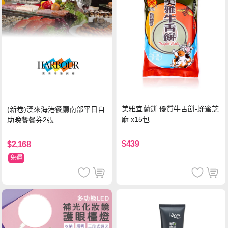
美雅宜蘭餅 優質牛舌餅-蜂蜜芝
(新卷)漢來海港餐廳南部平日自
麻 x15包
助晚餐餐券2張
$439
$2,168
免運