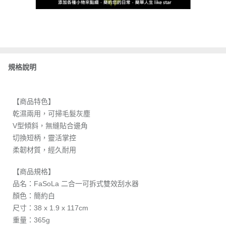
規格說明
【商品特色】
乾濕兩用，可掃毛髮灰塵
V型傾斜，無縫貼合邊角
切換短柄，靈活掌控
柔韌材質，經久耐用
【商品規格】
品名：FaSoLa 二合一可拆式雙效刮水器
顏色：簡約白
尺寸：38 x 1.9 x 117cm
重量：365g