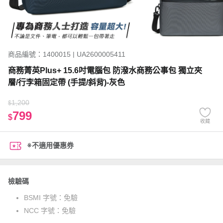
商品編號：1400015 | UA2600005411
商務菁英Plus+ 15.6吋電腦包 防潑水商務公事包 獨立夾
層/行李箱固定帶 (手提/斜背)-灰色
1,200
$
799
$
收藏
※不適用優惠券
檢驗碼
BSMI 字號：
免驗
NCC 字號：
免驗