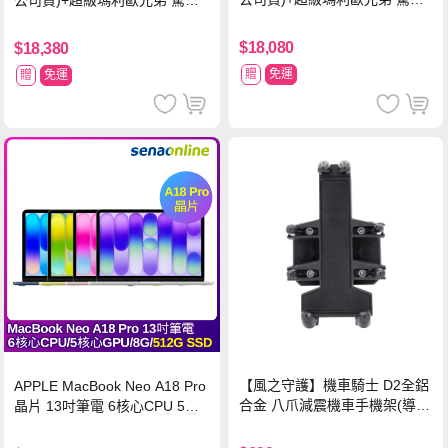
公司貨)+超級瑪利歐兄弟 驚奇
同遊鈴鈴公園 中文版+瑪利歐網
同遊鈴鈴公園 中文版+Pro 控制
球 狂熱 中文版
器
$18,080
$18,380
贈
免運
贈
免運
【風之守護】機車騎士 D2全鋁
APPLE MacBook Neo A18 Pro
合金 八爪減震機車手機架(導航
晶片 13吋筆電 6核心CPU 5核
架 手機支架 外送員必備 機車
心GPU 8G 512G SSD
族)